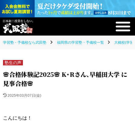
学習塾・予備校なら武田塾
福岡県の学習塾・予備校一覧
大橋校(学習
塾生の声
🌸合格体験記2025🌸 K・Rさん、早稲田大学 に
見事合格🌸
2025年03月07日(金)
こんにちは！