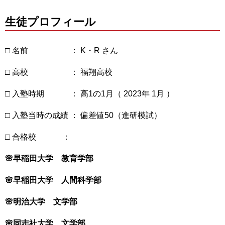
生徒プロフィール
□ 名前 ： K・R さん
□ 高校 ： 福翔高校
□ 入塾時期 ： 高1の1月（ 2023年 1月 ）
□ 入塾当時の成績 ： 偏差値50（進研模試）
□ 合格校 ：
🌸早稲田大学 教育学部
🌸早稲田大学 人間科学部
🌸明治大学 文学部
🌸同志社大学 文学部