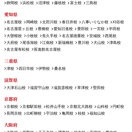
静岡校
浜松校
沼津校
藤枝校
富士校
三島校
愛知県
名古屋校
岡崎校
太田川校
春日井校
八事いりなか校
刈谷校
名古屋星ヶ丘校
豊橋校
愛知日進校
豊田校
一宮校
半田校
大曽根校
小牧校
長久手校
名古屋徳重校
安城校
西尾校
大府校
尾張旭校
江南校
新瑞橋校
豊川校
犬山校
津島校
名古屋有松校
医進館名古屋校
三重県
津校
四日市校
伊勢校
桑名校
滋賀県
大津石山校
滋賀守山校
滋賀彦根校
草津校
堅田校
京都府
京都校
京都駅前校
松井山手校
京都北大路校
山科校
円町校
長岡京校
出町柳校
宇治校
亀岡校
桂校
福知山校
大阪府