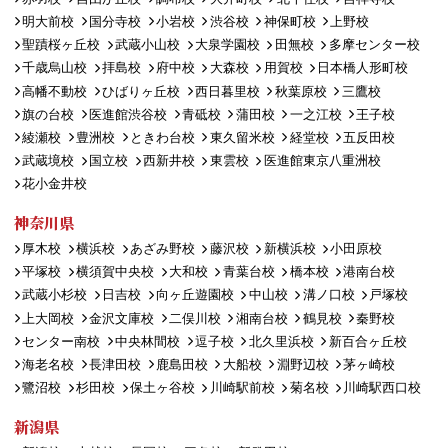
明大前校
国分寺校
小岩校
渋谷校
神保町校
上野校
聖蹟桜ヶ丘校
武蔵小山校
大泉学園校
田無校
多摩センター校
千歳烏山校
拝島校
府中校
大森校
用賀校
日本橋人形町校
高幡不動校
ひばりヶ丘校
西日暮里校
秋葉原校
三鷹校
旗の台校
医進館渋谷校
青砥校
蒲田校
一之江校
王子校
綾瀬校
豊洲校
ときわ台校
東久留米校
経堂校
五反田校
武蔵境校
国立校
西新井校
東雲校
医進館東京八重洲校
花小金井校
神奈川県
厚木校
横浜校
あざみ野校
藤沢校
新横浜校
小田原校
平塚校
横須賀中央校
大和校
青葉台校
橋本校
港南台校
武蔵小杉校
日吉校
向ヶ丘遊園校
中山校
溝ノ口校
戸塚校
上大岡校
金沢文庫校
二俣川校
湘南台校
鶴見校
秦野校
センター南校
中央林間校
逗子校
北久里浜校
新百合ヶ丘校
海老名校
長津田校
鹿島田校
大船校
淵野辺校
茅ヶ崎校
鷺沼校
杉田校
保土ヶ谷校
川崎駅前校
菊名校
川崎駅西口校
新潟県