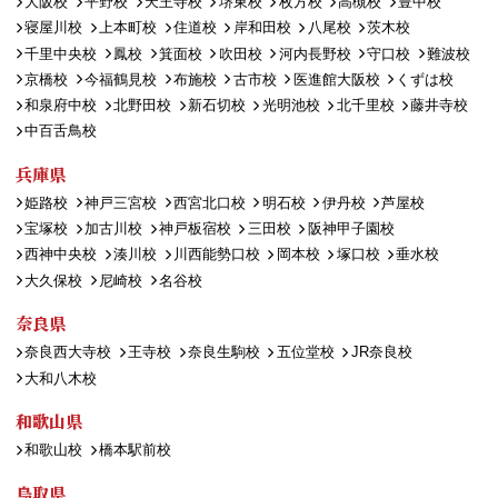
大阪校
平野校
天王寺校
堺東校
枚方校
高槻校
豊中校
寝屋川校
上本町校
住道校
岸和田校
八尾校
茨木校
千里中央校
鳳校
箕面校
吹田校
河内長野校
守口校
難波校
京橋校
今福鶴見校
布施校
古市校
医進館大阪校
くずは校
和泉府中校
北野田校
新石切校
光明池校
北千里校
藤井寺校
中百舌鳥校
兵庫県
姫路校
神戸三宮校
西宮北口校
明石校
伊丹校
芦屋校
宝塚校
加古川校
神戸板宿校
三田校
阪神甲子園校
西神中央校
湊川校
川西能勢口校
岡本校
塚口校
垂水校
大久保校
尼崎校
名谷校
奈良県
奈良西大寺校
王寺校
奈良生駒校
五位堂校
JR奈良校
大和八木校
和歌山県
和歌山校
橋本駅前校
鳥取県