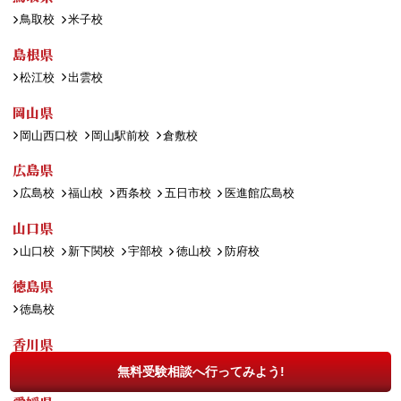
鳥取校
米子校
島根県
松江校
出雲校
岡山県
岡山西口校
岡山駅前校
倉敷校
広島県
広島校
福山校
西条校
五日市校
医進館広島校
山口県
山口校
新下関校
宇部校
徳山校
防府校
徳島県
徳島校
香川県
高松校
丸亀校
観音寺校
無料受験相談へ行ってみよう!