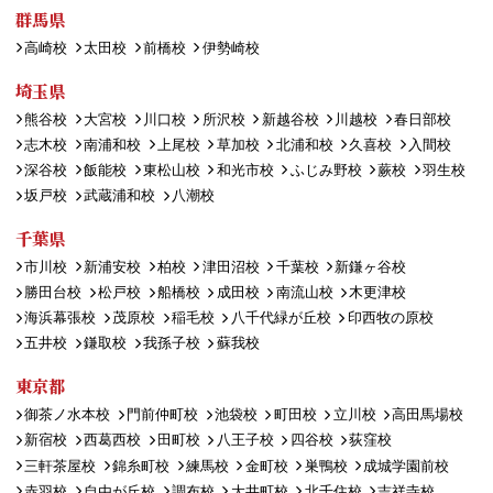
群馬県
高崎校
太田校
前橋校
伊勢崎校
埼玉県
熊谷校
大宮校
川口校
所沢校
新越谷校
川越校
春日部校
志木校
南浦和校
上尾校
草加校
北浦和校
久喜校
入間校
深谷校
飯能校
東松山校
和光市校
ふじみ野校
蕨校
羽生校
坂戸校
武蔵浦和校
八潮校
千葉県
市川校
新浦安校
柏校
津田沼校
千葉校
新鎌ヶ谷校
勝田台校
松戸校
船橋校
成田校
南流山校
木更津校
海浜幕張校
茂原校
稲毛校
八千代緑が丘校
印西牧の原校
五井校
鎌取校
我孫子校
蘇我校
東京都
御茶ノ水本校
門前仲町校
池袋校
町田校
立川校
高田馬場校
新宿校
西葛西校
田町校
八王子校
四谷校
荻窪校
三軒茶屋校
錦糸町校
練馬校
金町校
巣鴨校
成城学園前校
赤羽校
自由が丘校
調布校
大井町校
北千住校
吉祥寺校