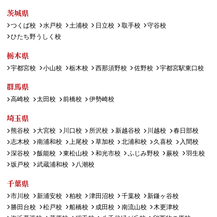
茨城県
つくば校
水戸校
土浦校
日立校
取手校
守谷校
ひたち野うしく校
栃木県
宇都宮校
小山校
栃木校
西那須野校
佐野校
宇都宮駅東口校
群馬県
高崎校
太田校
前橋校
伊勢崎校
埼玉県
熊谷校
大宮校
川口校
所沢校
新越谷校
川越校
春日部校
志木校
南浦和校
上尾校
草加校
北浦和校
久喜校
入間校
深谷校
飯能校
東松山校
和光市校
ふじみ野校
蕨校
羽生校
坂戸校
武蔵浦和校
八潮校
千葉県
市川校
新浦安校
柏校
津田沼校
千葉校
新鎌ヶ谷校
勝田台校
松戸校
船橋校
成田校
南流山校
木更津校