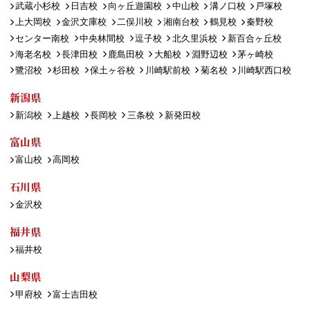
武蔵小杉校
日吉校
向ヶ丘遊園校
中山校
溝ノ口校
戸塚校
上大岡校
金沢文庫校
二俣川校
湘南台校
鶴見校
秦野校
センター南校
中央林間校
逗子校
北久里浜校
新百合ヶ丘校
海老名校
長津田校
鹿島田校
大船校
淵野辺校
茅ヶ崎校
鷺沼校
杉田校
保土ヶ谷校
川崎駅前校
菊名校
川崎駅西口校
新潟県
新潟校
上越校
長岡校
三条校
新発田校
富山県
富山校
高岡校
石川県
金沢校
福井県
福井校
山梨県
甲府校
富士吉田校