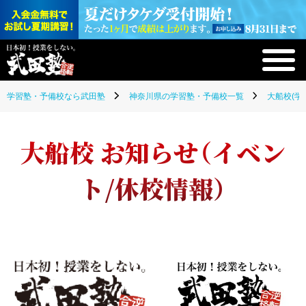
学習塾・予備校なら武田塾
神奈川県の学習塾・予備校一覧
大船校(学
大船校 お知らせ（イベン
ト/休校情報）