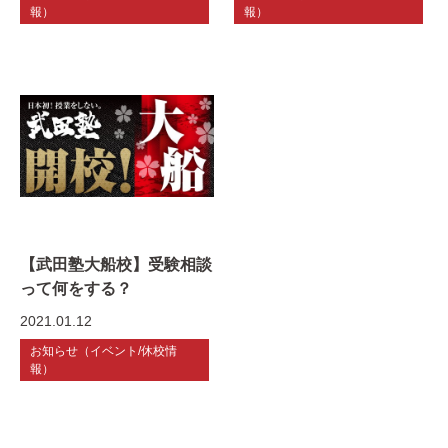
報）
報）
【武田塾大船校】受験相談
って何をする？
2021.01.12
お知らせ（イベント/休校情
報）