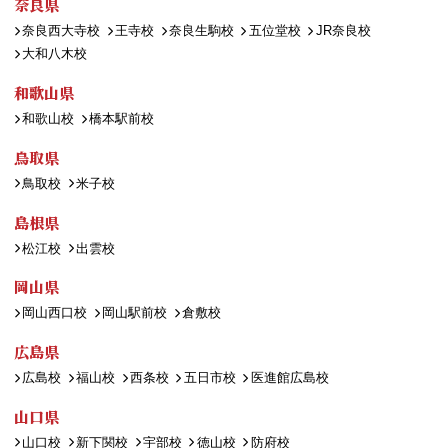
奈良県
奈良西大寺校
王寺校
奈良生駒校
五位堂校
JR奈良校
大和八木校
和歌山県
和歌山校
橋本駅前校
鳥取県
鳥取校
米子校
島根県
松江校
出雲校
岡山県
岡山西口校
岡山駅前校
倉敷校
広島県
広島校
福山校
西条校
五日市校
医進館広島校
山口県
山口校
新下関校
宇部校
徳山校
防府校