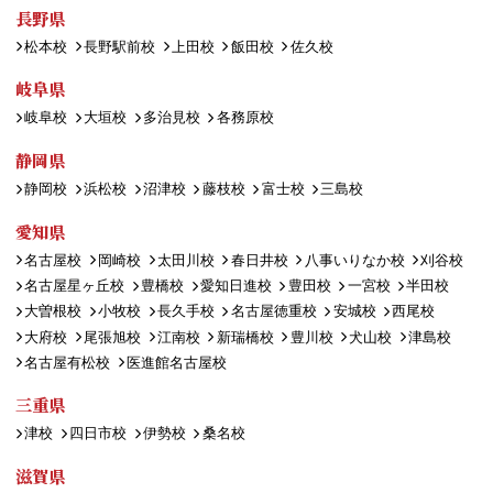
長野県
松本校
長野駅前校
上田校
飯田校
佐久校
岐阜県
岐阜校
大垣校
多治見校
各務原校
静岡県
静岡校
浜松校
沼津校
藤枝校
富士校
三島校
愛知県
名古屋校
岡崎校
太田川校
春日井校
八事いりなか校
刈谷校
名古屋星ヶ丘校
豊橋校
愛知日進校
豊田校
一宮校
半田校
大曽根校
小牧校
長久手校
名古屋徳重校
安城校
西尾校
大府校
尾張旭校
江南校
新瑞橋校
豊川校
犬山校
津島校
名古屋有松校
医進館名古屋校
三重県
津校
四日市校
伊勢校
桑名校
滋賀県