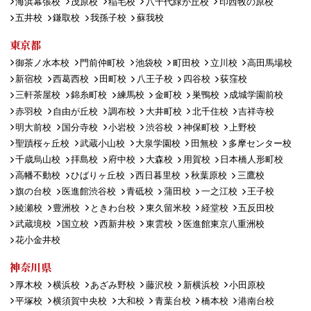
海浜幕張校
茂原校
稲毛校
八千代緑が丘校
印西牧の原校
五井校
鎌取校
我孫子校
蘇我校
東京都
御茶ノ水本校
門前仲町校
池袋校
町田校
立川校
高田馬場校
新宿校
西葛西校
田町校
八王子校
四谷校
荻窪校
三軒茶屋校
錦糸町校
練馬校
金町校
巣鴨校
成城学園前校
赤羽校
自由が丘校
調布校
大井町校
北千住校
吉祥寺校
明大前校
国分寺校
小岩校
渋谷校
神保町校
上野校
聖蹟桜ヶ丘校
武蔵小山校
大泉学園校
田無校
多摩センター校
千歳烏山校
拝島校
府中校
大森校
用賀校
日本橋人形町校
高幡不動校
ひばりヶ丘校
西日暮里校
秋葉原校
三鷹校
旗の台校
医進館渋谷校
青砥校
蒲田校
一之江校
王子校
綾瀬校
豊洲校
ときわ台校
東久留米校
経堂校
五反田校
武蔵境校
国立校
西新井校
東雲校
医進館東京八重洲校
花小金井校
神奈川県
厚木校
横浜校
あざみ野校
藤沢校
新横浜校
小田原校
平塚校
横須賀中央校
大和校
青葉台校
橋本校
港南台校