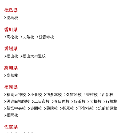
徳島県
徳島校
香川県
高松校
丸亀校
観音寺校
愛媛県
松山校
松山大街道校
高知県
高知校
福岡県
福岡天神校
小倉校
博多本校
久留米校
香椎校
西新校
医進館福岡校
二日市校
春日原校
姪浜校
大橋校
行橋校
新宮中央校
赤間校
薬院校
折尾校
下曽根校
筑前前原校
福間校
佐賀県