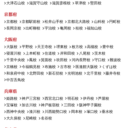
大津石山校
滋賀守山校
滋賀彦根校
草津校
堅田校
京都府
京都校
京都駅前校
松井山手校
京都北大路校
山科校
円町校
長岡京校
出町柳校
宇治校
亀岡校
桂校
福知山校
大阪府
大阪校
平野校
天王寺校
堺東校
枚方校
高槻校
豊中校
寝屋川校
上本町校
住道校
岸和田校
八尾校
茨木校
千里中央校
鳳校
箕面校
吹田校
河内長野校
守口校
難波校
京橋校
今福鶴見校
布施校
古市校
医進館大阪校
くずは校
和泉府中校
北野田校
新石切校
光明池校
北千里校
藤井寺校
中百舌鳥校
兵庫県
姫路校
神戸三宮校
西宮北口校
明石校
伊丹校
芦屋校
宝塚校
加古川校
神戸板宿校
三田校
阪神甲子園校
西神中央校
湊川校
川西能勢口校
岡本校
塚口校
垂水校
大久保校
尼崎校
名谷校