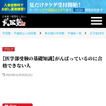
学習塾・予備校なら武田塾
東京都の学習塾・予備校一覧
王子校(学習
ブログ
【医学部受験の基礎知識】がんばっているのに合
格できない人
2023年12月26日(火)