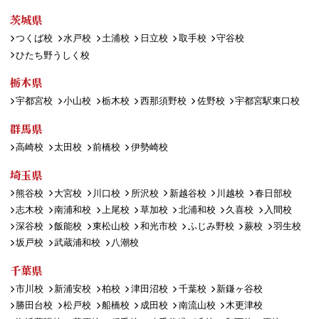
茨城県
つくば校
水戸校
土浦校
日立校
取手校
守谷校
ひたち野うしく校
栃木県
宇都宮校
小山校
栃木校
西那須野校
佐野校
宇都宮駅東口校
群馬県
高崎校
太田校
前橋校
伊勢崎校
埼玉県
熊谷校
大宮校
川口校
所沢校
新越谷校
川越校
春日部校
志木校
南浦和校
上尾校
草加校
北浦和校
久喜校
入間校
深谷校
飯能校
東松山校
和光市校
ふじみ野校
蕨校
羽生校
坂戸校
武蔵浦和校
八潮校
千葉県
市川校
新浦安校
柏校
津田沼校
千葉校
新鎌ヶ谷校
勝田台校
松戸校
船橋校
成田校
南流山校
木更津校