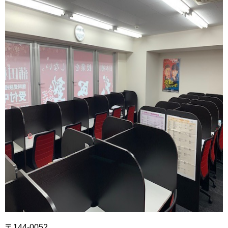
〒144-0052