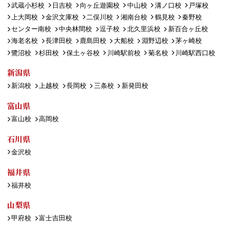
武蔵小杉校
日吉校
向ヶ丘遊園校
中山校
溝ノ口校
戸塚校
上大岡校
金沢文庫校
二俣川校
湘南台校
鶴見校
秦野校
センター南校
中央林間校
逗子校
北久里浜校
新百合ヶ丘校
海老名校
長津田校
鹿島田校
大船校
淵野辺校
茅ヶ崎校
鷺沼校
杉田校
保土ヶ谷校
川崎駅前校
菊名校
川崎駅西口校
新潟県
新潟校
上越校
長岡校
三条校
新発田校
富山県
富山校
高岡校
石川県
金沢校
福井県
福井校
山梨県
甲府校
富士吉田校