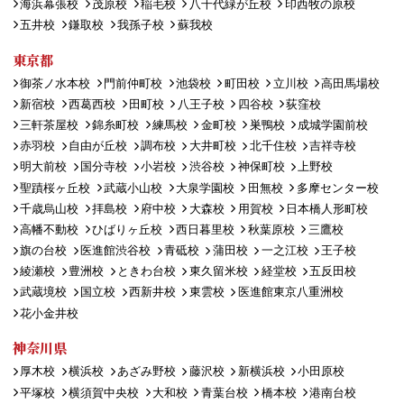
海浜幕張校
茂原校
稲毛校
八千代緑が丘校
印西牧の原校
五井校
鎌取校
我孫子校
蘇我校
東京都
御茶ノ水本校
門前仲町校
池袋校
町田校
立川校
高田馬場校
新宿校
西葛西校
田町校
八王子校
四谷校
荻窪校
三軒茶屋校
錦糸町校
練馬校
金町校
巣鴨校
成城学園前校
赤羽校
自由が丘校
調布校
大井町校
北千住校
吉祥寺校
明大前校
国分寺校
小岩校
渋谷校
神保町校
上野校
聖蹟桜ヶ丘校
武蔵小山校
大泉学園校
田無校
多摩センター校
千歳烏山校
拝島校
府中校
大森校
用賀校
日本橋人形町校
高幡不動校
ひばりヶ丘校
西日暮里校
秋葉原校
三鷹校
旗の台校
医進館渋谷校
青砥校
蒲田校
一之江校
王子校
綾瀬校
豊洲校
ときわ台校
東久留米校
経堂校
五反田校
武蔵境校
国立校
西新井校
東雲校
医進館東京八重洲校
花小金井校
神奈川県
厚木校
横浜校
あざみ野校
藤沢校
新横浜校
小田原校
平塚校
横須賀中央校
大和校
青葉台校
橋本校
港南台校