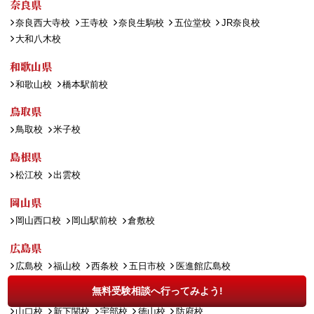
奈良県
奈良西大寺校
王寺校
奈良生駒校
五位堂校
JR奈良校
大和八木校
和歌山県
和歌山校
橋本駅前校
鳥取県
鳥取校
米子校
島根県
松江校
出雲校
岡山県
岡山西口校
岡山駅前校
倉敷校
広島県
広島校
福山校
西条校
五日市校
医進館広島校
山口県
無料受験相談へ行ってみよう!
山口校
新下関校
宇部校
徳山校
防府校