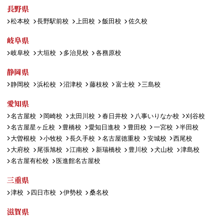
長野県
松本校
長野駅前校
上田校
飯田校
佐久校
岐阜県
岐阜校
大垣校
多治見校
各務原校
静岡県
静岡校
浜松校
沼津校
藤枝校
富士校
三島校
愛知県
名古屋校
岡崎校
太田川校
春日井校
八事いりなか校
刈谷校
名古屋星ヶ丘校
豊橋校
愛知日進校
豊田校
一宮校
半田校
大曽根校
小牧校
長久手校
名古屋徳重校
安城校
西尾校
大府校
尾張旭校
江南校
新瑞橋校
豊川校
犬山校
津島校
名古屋有松校
医進館名古屋校
三重県
津校
四日市校
伊勢校
桑名校
滋賀県