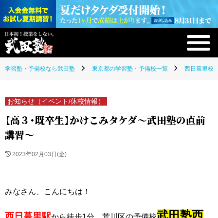
学習塾・予備校なら武田塾
東京都の学習塾・予備校一覧
西日暮里校(
お知らせ（イベント/休校情報）
【高３・既卒生】かけこみタケダ～武田塾の直前
講習～
2023年02月03日(金)
みなさん、こんにちは！
武田塾西
西日暮里駅
から徒歩1分、荒川区の予備校