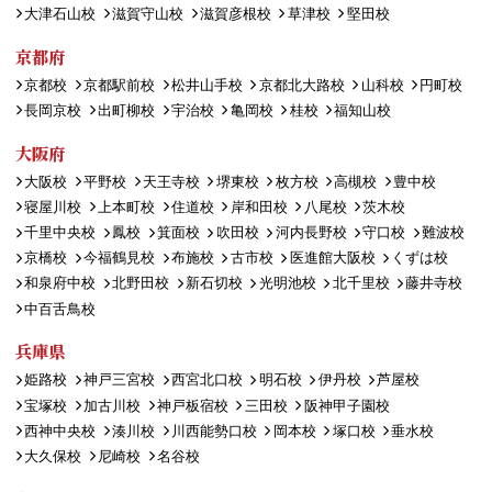
大津石山校
滋賀守山校
滋賀彦根校
草津校
堅田校
京都府
京都校
京都駅前校
松井山手校
京都北大路校
山科校
円町校
長岡京校
出町柳校
宇治校
亀岡校
桂校
福知山校
大阪府
大阪校
平野校
天王寺校
堺東校
枚方校
高槻校
豊中校
寝屋川校
上本町校
住道校
岸和田校
八尾校
茨木校
千里中央校
鳳校
箕面校
吹田校
河内長野校
守口校
難波校
京橋校
今福鶴見校
布施校
古市校
医進館大阪校
くずは校
和泉府中校
北野田校
新石切校
光明池校
北千里校
藤井寺校
中百舌鳥校
兵庫県
姫路校
神戸三宮校
西宮北口校
明石校
伊丹校
芦屋校
宝塚校
加古川校
神戸板宿校
三田校
阪神甲子園校
西神中央校
湊川校
川西能勢口校
岡本校
塚口校
垂水校
大久保校
尼崎校
名谷校