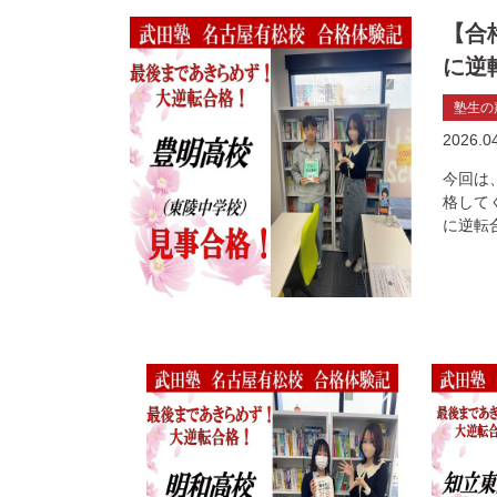
【合
に逆
塾生の
2026.0
今回は
格してくれ
に逆転