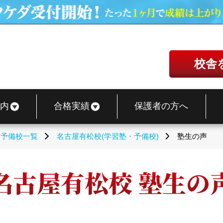
校舎
内
合格実績
保護者の方へ
・予備校一覧
名古屋有松校(学習塾・予備校)
塾生の声
名古屋有松校 塾生の