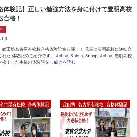
格体験記】正しい勉強方法を身に付けて豊明高校
転合格！
声
4.03
、武田塾名古屋有松校合格体験記第八弾！！ 見事に豊明高校に逆転合
た 体験記のご紹介です。 &nbsp; &nbsp; &nbsp; &nbsp; 豊明高校
合格！した生徒の体験談を ..
続きを読む