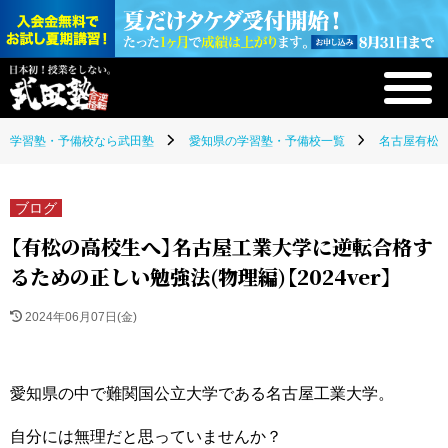
学習塾・予備校なら武田塾
愛知県の学習塾・予備校一覧
名古屋有松校
ブログ
【有松の高校生へ】名古屋工業大学に逆転合格す
るための正しい勉強法(物理編)【2024ver】
2024年06月07日(金)
愛知県の中で難関国公立大学である名古屋工業大学。
自分には無理だと思っていませんか？