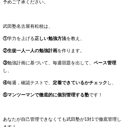
予めご了承ください。
武田塾名古屋有松校は、
①
学力を上げる
正しい勉強方法
を教え、
②生徒一人一人の勉強計画
を作ります。
③
勉強計画に基づいて、毎週宿題を出して、
ペース管理
し、
④
毎週，確認テストで、
定着できているかチェック
し、
⑤マンツーマンで徹底的に個別管理する塾
です！
あなたが自己管理できなくても武田塾が1対1で徹底管理し
ます！