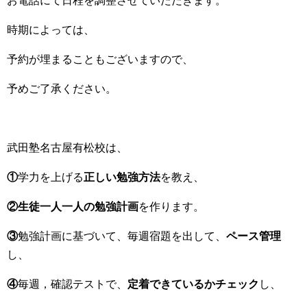
お電話にて日程を調整させていただきます。
時期によっては、
予約が埋まることもございますので、
予めご了承ください。
武田塾名古屋有松校は、
①
学力を上げる
正しい勉強方法
を教え、
②生徒一人一人の勉強計画
を作ります。
③
勉強計画に基づいて、毎週宿題を出して、
ペース管理
し、
④
毎週，確認テストで、
定着できているかチェック
し、