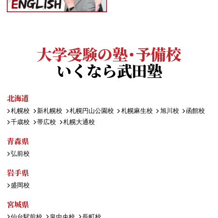
大学受験の塾・予備校
いくなら武田塾
北海道
札幌校
新札幌校
札幌円山公園校
札幌麻生校
旭川校
函館校
千歳校
帯広校
札幌大通校
青森県
弘前校
岩手県
盛岡校
宮城県
仙台駅前校
泉中央校
長町校