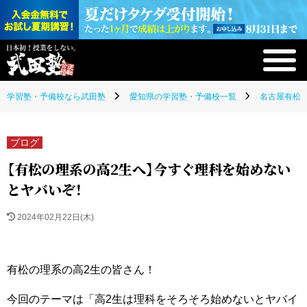
学習塾・予備校なら武田塾
愛知県の学習塾・予備校一覧
名古屋有松校
ブログ
【有松の理系の高2生へ】今すぐ理科を始めない
とヤバいぞ！
2024年02月22日(木)
有松の理系の高2生の皆さん！
今回のテーマは「高2生は理科をそろそろ始めないとヤバイ