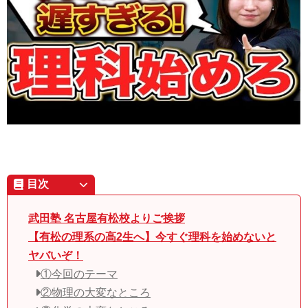
目次
武田塾 名古屋有松校よりご挨拶
【有松の理系の高2生へ】今すぐ理科を始めないと
ヤバいぞ！
①今回のテーマ
②物理の大変なところ