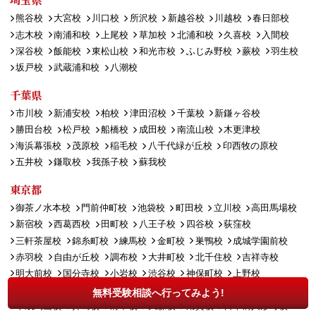
熊谷校
大宮校
川口校
所沢校
新越谷校
川越校
春日部校
志木校
南浦和校
上尾校
草加校
北浦和校
久喜校
入間校
深谷校
飯能校
東松山校
和光市校
ふじみ野校
蕨校
羽生校
坂戸校
武蔵浦和校
八潮校
千葉県
市川校
新浦安校
柏校
津田沼校
千葉校
新鎌ヶ谷校
勝田台校
松戸校
船橋校
成田校
南流山校
木更津校
海浜幕張校
茂原校
稲毛校
八千代緑が丘校
印西牧の原校
五井校
鎌取校
我孫子校
蘇我校
東京都
御茶ノ水本校
門前仲町校
池袋校
町田校
立川校
高田馬場校
新宿校
西葛西校
田町校
八王子校
四谷校
荻窪校
三軒茶屋校
錦糸町校
練馬校
金町校
巣鴨校
成城学園前校
赤羽校
自由が丘校
調布校
大井町校
北千住校
吉祥寺校
明大前校
国分寺校
小岩校
渋谷校
神保町校
上野校
聖蹟桜ヶ丘校
武蔵小山校
大泉学園校
田無校
多摩センター校
無料受験相談へ行ってみよう!
千歳烏山校
拝島校
府中校
大森校
用賀校
日本橋人形町校