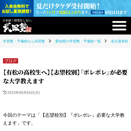
学習塾・予備校なら武田塾
愛知県の学習塾・予備校一覧
名古屋有松校
ブログ
【有松の高校生へ】【志望校別】『ポレポレ』が必要
な大学教えます
2023年09月04日(月)
今回のテーマは「【志望校別】『ポレポレ』必要な大学教
えます」です。