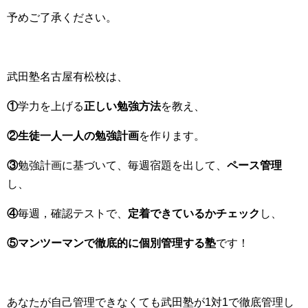
予めご了承ください。
武田塾名古屋有松校は、
①
学力を上げる
正しい勉強方法
を教え、
②生徒一人一人の勉強計画
を作ります。
③
勉強計画に基づいて、毎週宿題を出して、
ペース管理
し、
④
毎週，確認テストで、
定着できているかチェック
し、
⑤マンツーマンで徹底的に個別管理する塾
です！
あなたが自己管理できなくても武田塾が1対1で徹底管理し