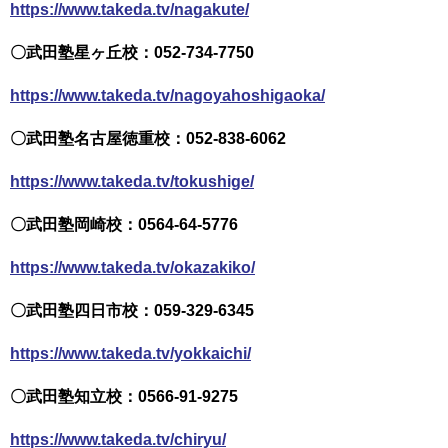
https://www.takeda.tv/nagakute/
〇武田塾星ヶ丘校：052-734-7750
https://www.takeda.tv/nagoyahoshigaoka/
〇武田塾名古屋徳重校：052-838-6062
https://www.takeda.tv/tokushige/
〇武田塾岡崎校：0564-64-5776
https://www.takeda.tv/okazakiko/
〇武田塾四日市校：059-329-6345
https://www.takeda.tv/yokkaichi/
〇武田塾知立校：0566-91-9275
https://www.takeda.tv/chiryu/