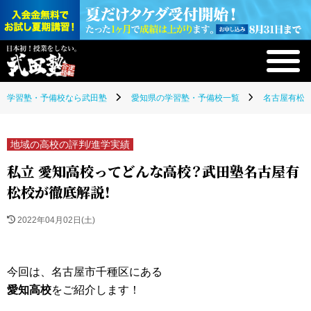
学習塾・予備校なら武田塾
愛知県の学習塾・予備校一覧
名古屋有松校
地域の高校の評判/進学実績
私立 愛知高校ってどんな高校？武田塾名古屋有
松校が徹底解説！
2022年04月02日(土)
今回は、名古屋市千種区にある
愛知高校
をご紹介します！