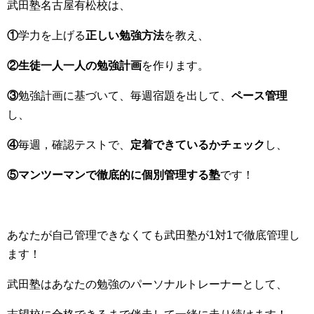
武田塾名古屋有松校は、
①
学力を上げる
正しい勉強方法
を教え、
②生徒一人一人の勉強計画
を作ります。
③
勉強計画に基づいて、毎週宿題を出して、
ペース管理
し、
④
毎週，確認テストで、
定着できているかチェック
し、
⑤マンツーマンで徹底的に個別管理する塾
です！
あなたが自己管理できなくても武田塾が1対1で徹底管理し
ます！
武田塾はあなたの勉強のパーソナルトレーナーとして、