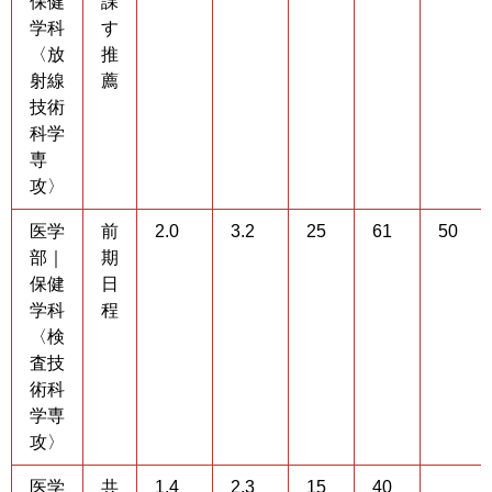
保健
課
学科
す
〈放
推
射線
薦
技術
科学
専
攻〉
医学
前
2.0
3.2
25
61
50
部｜
期
保健
日
学科
程
〈検
査技
術科
学専
攻〉
医学
共
1.4
2.3
15
40