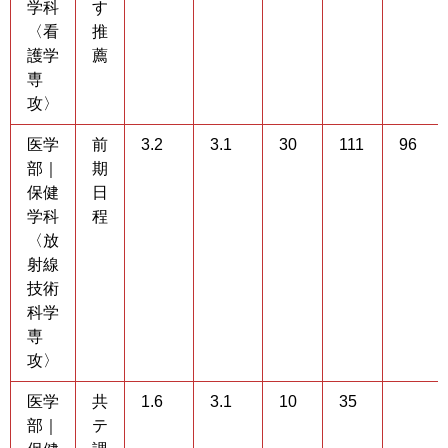
学科
す
〈看
推
護学
薦
専
攻〉
医学
前
3.2
3.1
30
111
96
部｜
期
保健
日
学科
程
〈放
射線
技術
科学
専
攻〉
医学
共
1.6
3.1
10
35
部｜
テ