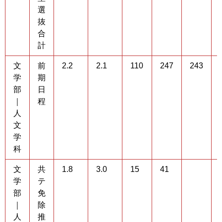
選
抜
合
計
文
前
2.2
2.1
110
247
243
学
期
部
日
｜
程
人
文
学
科
文
共
1.8
3.0
15
41
学
テ
部
免
｜
除
人
推