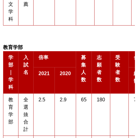
文
薦
学
科
教育学部
学
入
倍率
募
志
受
部
試
集
願
験
｜
名
人
者
者
2021
2020
学
数
数
数
科
教
全
2.5
2.9
65
180
7
育
選
学
抜
部
合
計