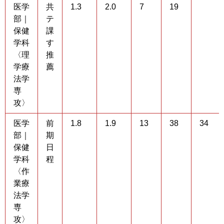
医学
共
1.3
2.0
7
19
部｜
テ
保健
課
学科
す
〈理
推
学療
薦
法学
専
攻〉
医学
前
1.8
1.9
13
38
34
部｜
期
保健
日
学科
程
〈作
業療
法学
専
攻〉