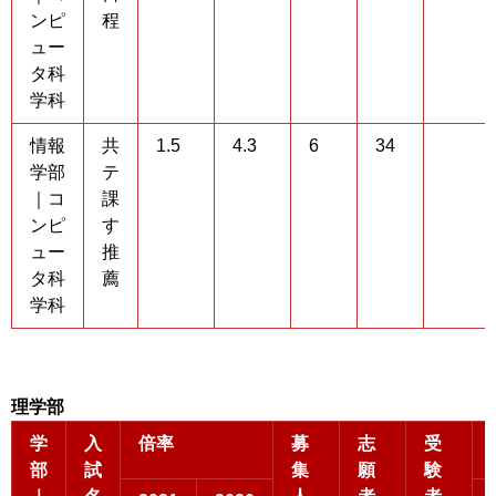
ンピ
程
ュー
タ科
学科
情報
共
1.5
4.3
6
34
学部
テ
｜コ
課
ンピ
す
ュー
推
タ科
薦
学科
理学部
学
入
倍率
募
志
受
部
試
集
願
験