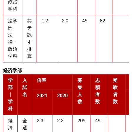
政治
学科
法学
共
1.2
2.0
45
82
部｜
テ
法
課
律・
す
政治
推
学科
薦
経済学部
学
入
倍率
募
志
受
部
試
集
願
験
｜
名
人
者
者
2021
2020
学
数
数
数
科
経
全
2.3
2.3
205
491
済
選