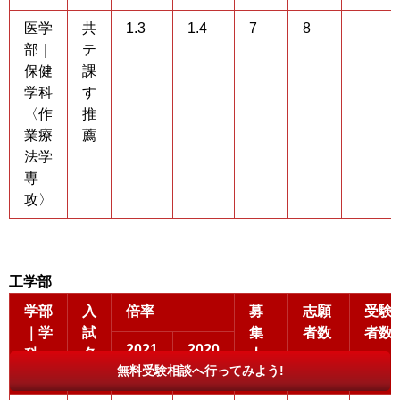
医学
共
1.3
1.4
7
8
部｜
テ
保健
課
学科
す
〈作
推
業療
薦
法学
専
攻〉
工学部
学部
入
倍率
募
志願
受験
｜学
試
集
者数
者数
2021
2020
科
名
人
無料受験相談へ行ってみよう!
数