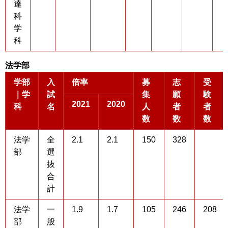
達
科
学
科
法学部
学部
入
倍率
募
志
受
｜学
試
集
願
験
2021
2020
科
名
人
者
者
数
数
数
法学
全
2.1
2.1
150
328
部
選
抜
合
計
法学
一
1.9
1.7
105
246
208
部
般