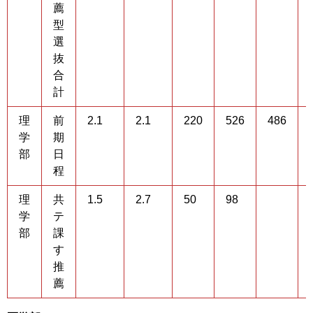
薦
型
選
抜
合
計
理
前
2.1
2.1
220
526
486
学
期
部
日
程
理
共
1.5
2.7
50
98
学
テ
部
課
す
推
薦