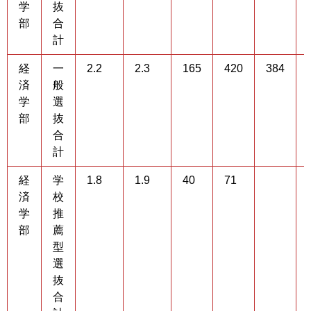
学
抜
部
合
計
経
一
2.2
2.3
165
420
384
済
般
学
選
部
抜
合
計
経
学
1.8
1.9
40
71
済
校
学
推
部
薦
型
選
抜
合