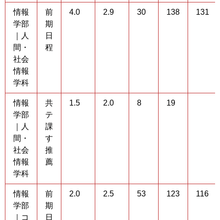
情報
前
4.0
2.9
30
138
131
学部
期
｜人
日
間・
程
社会
情報
学科
情報
共
1.5
2.0
8
19
学部
テ
｜人
課
間・
す
社会
推
情報
薦
学科
情報
前
2.0
2.5
53
123
116
学部
期
｜コ
日