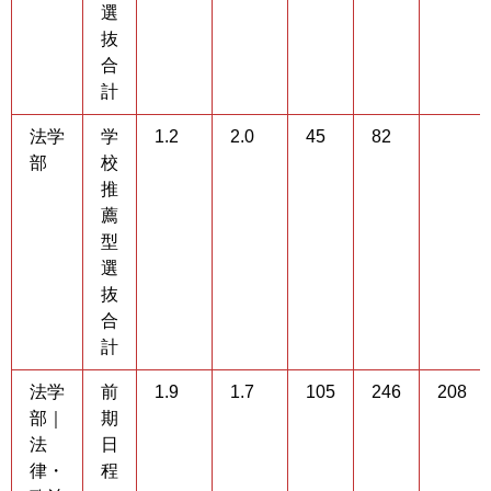
選
抜
合
計
法学
学
1.2
2.0
45
82
部
校
推
薦
型
選
抜
合
計
法学
前
1.9
1.7
105
246
208
部｜
期
法
日
律・
程