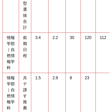
型
選
抜
合
計
情報
前
3.4
2.2
30
120
112
学部
期
｜自
日
然情
程
報学
科
情報
共
1.5
2.9
8
23
学部
テ
｜自
課
然情
す
報学
推
科
薦