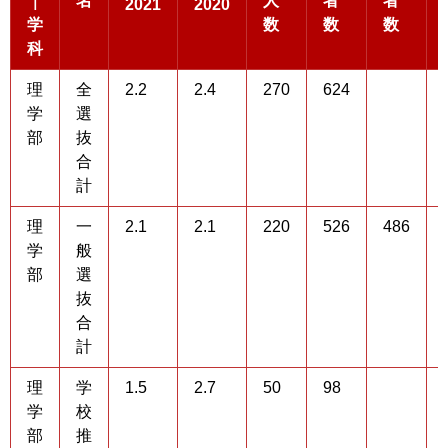
｜
名
人
者
者
2021
2020
学
数
数
数
科
理
全
2.2
2.4
270
624
学
選
部
抜
合
計
理
一
2.1
2.1
220
526
486
学
般
部
選
抜
合
計
理
学
1.5
2.7
50
98
学
校
部
推