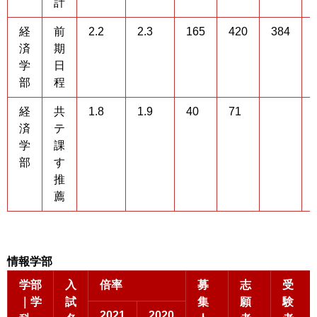
計
経
前
2.2
2.3
165
420
384
済
期
学
日
部
程
経
共
1.8
1.9
40
71
済
テ
学
課
部
す
推
薦
情報学部
学部
入
倍率
募
志
受
｜学
試
集
願
験
2021
2020