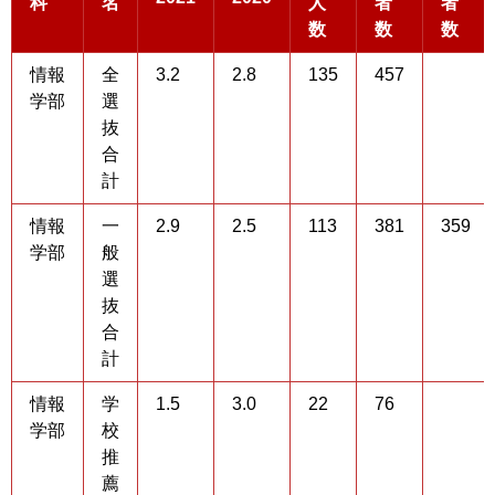
科
名
人
者
者
数
数
数
情報
全
3.2
2.8
135
457
学部
選
抜
合
計
情報
一
2.9
2.5
113
381
359
学部
般
選
抜
合
計
情報
学
1.5
3.0
22
76
学部
校
推
薦