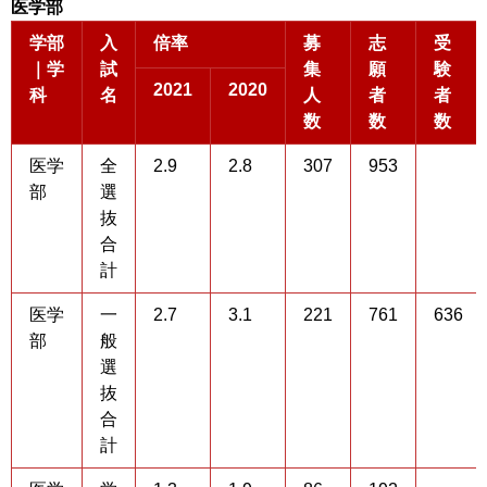
医学部
学部
入
倍率
募
志
受
｜学
試
集
願
験
2021
2020
科
名
人
者
者
数
数
数
医学
全
2.9
2.8
307
953
部
選
抜
合
計
医学
一
2.7
3.1
221
761
636
部
般
選
抜
合
計