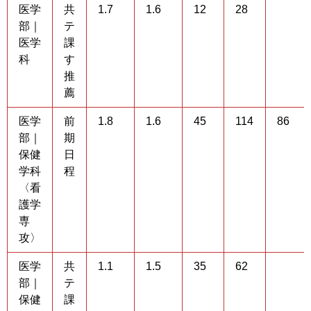
医学
共
1.7
1.6
12
28
部｜
テ
医学
課
科
す
推
薦
医学
前
1.8
1.6
45
114
86
部｜
期
保健
日
学科
程
〈看
護学
専
攻〉
医学
共
1.1
1.5
35
62
部｜
テ
保健
課