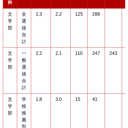
科
文
全
2.3
2.2
125
288
学
選
部
抜
合
計
文
一
2.2
2.1
110
247
243
学
般
部
選
抜
合
計
文
学
1.8
3.0
15
41
学
校
部
推
薦
型