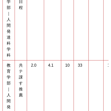
学
日
部
程
｜
人
間
発
達
科
学
科
教
共
2.0
4.1
10
33
1
育
テ
学
課
部
す
｜
推
人
薦
間
発