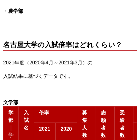
・農学部
名古屋大学の入試倍率はどれくらい？
2021年度（2020年4月～2021年3月）の
入試結果に基づくデータです。
文学部
学
入
倍率
募
志
受
部
試
集
願
験
｜
名
人
者
者
2021
2020
学
数
数
数