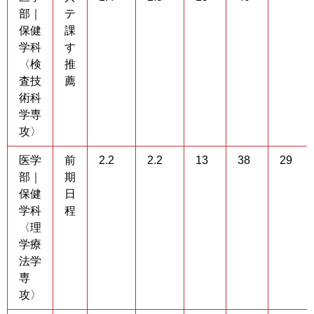
部｜
テ
保健
課
学科
す
〈検
推
査技
薦
術科
学専
攻〉
医学
前
2.2
2.2
13
38
29
部｜
期
保健
日
学科
程
〈理
学療
法学
専
攻〉