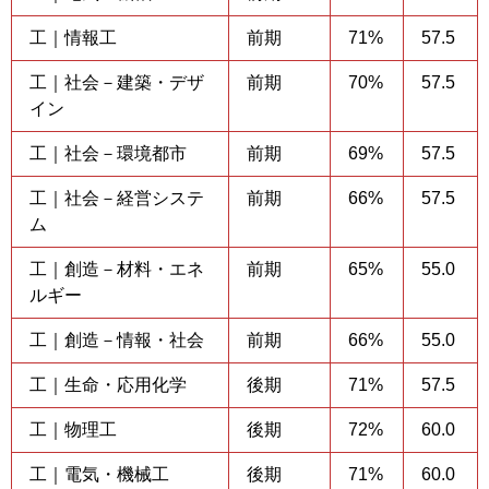
工｜情報工
前期
71%
57.5
工｜社会－建築・デザ
前期
70%
57.5
イン
工｜社会－環境都市
前期
69%
57.5
工｜社会－経営システ
前期
66%
57.5
ム
工｜創造－材料・エネ
前期
65%
55.0
ルギー
工｜創造－情報・社会
前期
66%
55.0
工｜生命・応用化学
後期
71%
57.5
工｜物理工
後期
72%
60.0
工｜電気・機械工
後期
71%
60.0