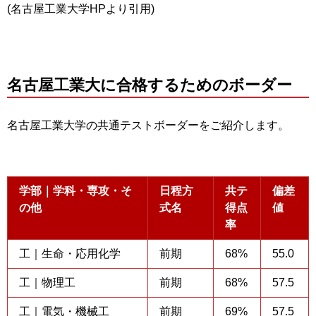
(名古屋工業大学HPより引用)
名古屋工業大に合格するためのボーダー
名古屋工業大学の共通テストボーダーをご紹介します。
学部｜学科・専攻・そ
日程方
共テ
偏差
の他
式名
得点
値
率
工｜生命・応用化学
前期
68%
55.0
工｜物理工
前期
68%
57.5
工｜電気・機械工
前期
69%
57.5