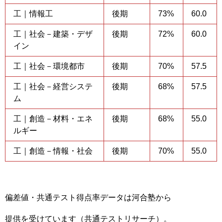
工｜情報工
後期
73%
60.0
工｜社会－建築・デザ
後期
72%
60.0
イン
工｜社会－環境都市
後期
70%
57.5
工｜社会－経営システ
後期
68%
57.5
ム
工｜創造－材料・エネ
後期
68%
55.0
ルギー
工｜創造－情報・社会
後期
70%
55.0
偏差値・共通テスト得点率データは河合塾から
提供を受けています（共通テストリサーチ）。