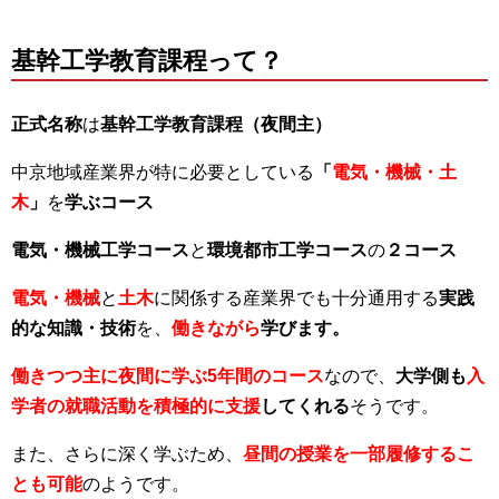
基幹工学教育課程って？
正式名称
は
基幹工学教育課程（夜間主）
中京地域産業界が特に必要としている
「
電気・機械・土
木
」
を
学ぶコース
電気・機械工学コース
と
環境都市工学コース
の
２コース
電気・機械
と
土木
に関係する産業界でも十分通用する
実践
的な知識・技術
を、
働きながら
学びます。
働きつつ主に夜間に学ぶ5年間のコース
なので、
大学側も
入
学者の就職活動を積極的に支援
してくれる
そうです。
また、さらに深く学ぶため、
昼間の授業を一部履修するこ
とも可能
のようです。