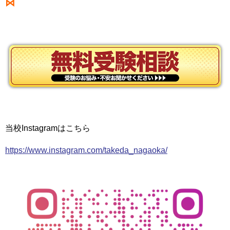
⋈
当校Instagramはこちら
https://www.instagram.com/takeda_nagaoka/