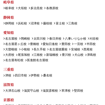
岐阜県
岐阜校
大垣校
多治見校
各務原校
静岡県
静岡校
浜松校
沼津校
藤枝校
富士校
三島校
愛知県
名古屋校
岡崎校
太田川校
春日井校
八事いりなか校
刈谷校
名古屋星ヶ丘校
豊橋校
愛知日進校
豊田校
一宮校
半田校
大曽根校
小牧校
長久手校
名古屋徳重校
安城校
西尾校
大府校
尾張旭校
江南校
新瑞橋校
豊川校
犬山校
津島校
名古屋有松校
医進館名古屋校
三重県
津校
四日市校
伊勢校
桑名校
滋賀県
大津石山校
滋賀守山校
滋賀彦根校
草津校
堅田校
京都府