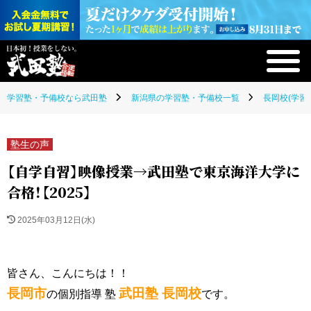
学習塾・予備校なら武田塾
新潟県の学習塾・予備校一覧
長岡校(学習
塾生の声
【自学自習】映像授業→武田塾で東京海洋大学に
合格！【2025】
2025年03月12日(水)
皆さん、こんにちは！！
長岡市
武田塾 長岡校
の個別指導 塾
です。