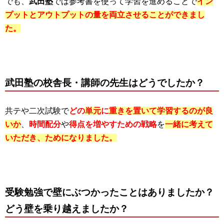
でも、
武田塾
では参考書を使って学習を進めることで
イン
プットとアウトプットの量を両立させることができまし
た。
武田塾の校舎長・講師の先生はどうでしたか？
共テや二次試験で
どの
単元
に
重きを置いて学習するのが良
いか
、
時間配分
や
得点を増やすための戦略
を
一緒に考えて
いただき、ためになりました。
受験勉強で壁にぶつかったことはありましたか？
どう壁を乗り越えましたか？