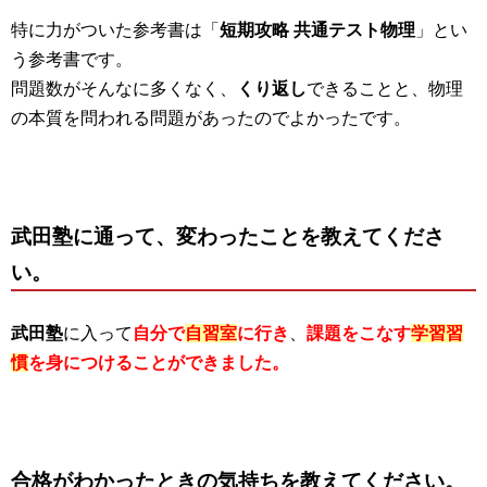
特に力がついた参考書は「
短期攻略 共通テスト物理
」とい
う参考書です。
問題数がそんなに多くなく、
くり返し
できることと、物理
の本質を問われる問題があったのでよかったです。
武田塾に通って、変わったことを教えてくださ
い。
武田塾
に入って
自分で
自習室
に行き
、
課題をこなす
学習習
慣
を
身につけることができました。
合格がわかったときの気持ちを教えてください。