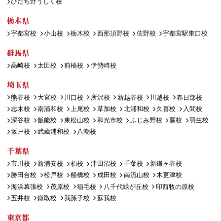
ひたち野うしく校
栃木県
宇都宮校
小山校
栃木校
西那須野校
佐野校
宇都宮駅東口校
群馬県
高崎校
太田校
前橋校
伊勢崎校
埼玉県
熊谷校
大宮校
川口校
所沢校
新越谷校
川越校
春日部校
志木校
南浦和校
上尾校
草加校
北浦和校
久喜校
入間校
深谷校
飯能校
東松山校
和光市校
ふじみ野校
蕨校
羽生校
坂戸校
武蔵浦和校
八潮校
千葉県
市川校
新浦安校
柏校
津田沼校
千葉校
新鎌ヶ谷校
勝田台校
松戸校
船橋校
成田校
南流山校
木更津校
海浜幕張校
茂原校
稲毛校
八千代緑が丘校
印西牧の原校
五井校
鎌取校
我孫子校
蘇我校
東京都