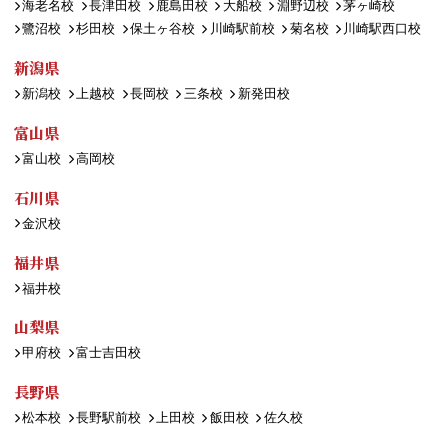
海老名校
長津田校
鹿島田校
大船校
淵野辺校
茅ヶ崎校
鷺沼校
杉田校
保土ヶ谷校
川崎駅前校
菊名校
川崎駅西口校
新潟県
新潟校
上越校
長岡校
三条校
新発田校
富山県
富山校
高岡校
石川県
金沢校
福井県
福井校
山梨県
甲府校
富士吉田校
長野県
松本校
長野駅前校
上田校
飯田校
佐久校