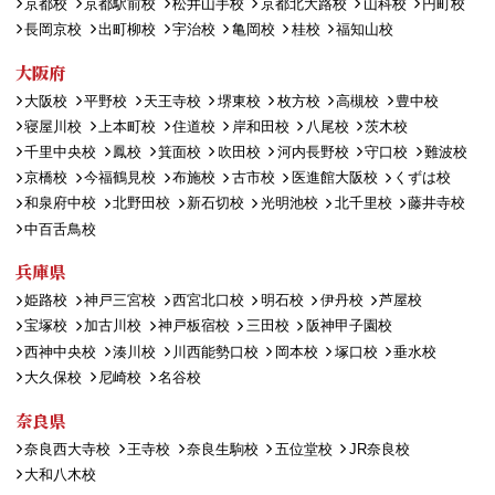
京都校
京都駅前校
松井山手校
京都北大路校
山科校
円町校
長岡京校
出町柳校
宇治校
亀岡校
桂校
福知山校
大阪府
大阪校
平野校
天王寺校
堺東校
枚方校
高槻校
豊中校
寝屋川校
上本町校
住道校
岸和田校
八尾校
茨木校
千里中央校
鳳校
箕面校
吹田校
河内長野校
守口校
難波校
京橋校
今福鶴見校
布施校
古市校
医進館大阪校
くずは校
和泉府中校
北野田校
新石切校
光明池校
北千里校
藤井寺校
中百舌鳥校
兵庫県
姫路校
神戸三宮校
西宮北口校
明石校
伊丹校
芦屋校
宝塚校
加古川校
神戸板宿校
三田校
阪神甲子園校
西神中央校
湊川校
川西能勢口校
岡本校
塚口校
垂水校
大久保校
尼崎校
名谷校
奈良県
奈良西大寺校
王寺校
奈良生駒校
五位堂校
JR奈良校
大和八木校