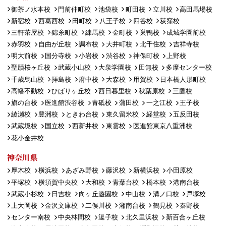
御茶ノ水本校
門前仲町校
池袋校
町田校
立川校
高田馬場校
新宿校
西葛西校
田町校
八王子校
四谷校
荻窪校
三軒茶屋校
錦糸町校
練馬校
金町校
巣鴨校
成城学園前校
赤羽校
自由が丘校
調布校
大井町校
北千住校
吉祥寺校
明大前校
国分寺校
小岩校
渋谷校
神保町校
上野校
聖蹟桜ヶ丘校
武蔵小山校
大泉学園校
田無校
多摩センター校
千歳烏山校
拝島校
府中校
大森校
用賀校
日本橋人形町校
高幡不動校
ひばりヶ丘校
西日暮里校
秋葉原校
三鷹校
旗の台校
医進館渋谷校
青砥校
蒲田校
一之江校
王子校
綾瀬校
豊洲校
ときわ台校
東久留米校
経堂校
五反田校
武蔵境校
国立校
西新井校
東雲校
医進館東京八重洲校
花小金井校
神奈川県
厚木校
横浜校
あざみ野校
藤沢校
新横浜校
小田原校
平塚校
横須賀中央校
大和校
青葉台校
橋本校
港南台校
武蔵小杉校
日吉校
向ヶ丘遊園校
中山校
溝ノ口校
戸塚校
上大岡校
金沢文庫校
二俣川校
湘南台校
鶴見校
秦野校
センター南校
中央林間校
逗子校
北久里浜校
新百合ヶ丘校