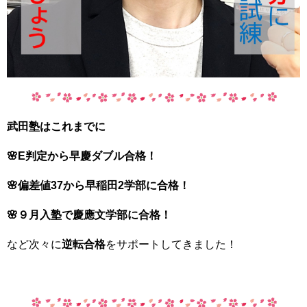
武田塾はこれまでに
🌸E判定から早慶ダブル合格！
🌸偏差値37から早稲田2学部に合格！
🌸９月入塾で慶應文学部に合格！
など次々に
逆転合格
をサポートしてきました！