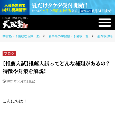
学習塾・予備校なら武田塾
岩手県の学習塾・予備校一覧
盛岡校(学習
ブログ
【推薦入試】推薦入試ってどんな種類があるの？
特徴や対策を解説！
2024年06月21日(金)
こんにちは！