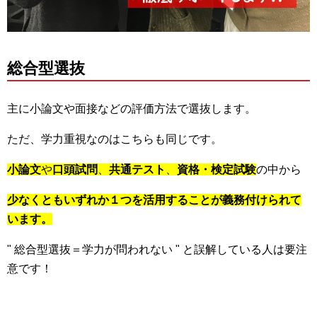
総合型選抜
主に小論文や面接などの評価方法で選抜します。
ただ、学力重視なのはこちらも同じです。
小論文
や
口頭試問
、
共通テスト
、
資格・検定試験
の中から
少なくともいずれか１つを活用することが義務付けられて
います。
" 総合型選抜＝学力が問われない " と誤解している人は要注
意です！