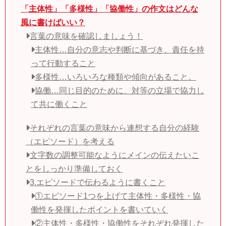
「主体性」「多様性」「協働性」の作文はどんな
風に書けばいい？
言葉の意味を確認しましょう！
主体性…自分の意志や判断に基づき、責任を持
って行動すること
多様性…いろいろな種類や傾向があること。
協働…同じ目的のために、対等の立場で協力し
て共に働くこと
それぞれの言葉の意味から連想する自分の経験
（エピソード）を考える
文字数の調整可能なようにメインの伝えたいこ
とをしっかり準備しておく
3.エピソードで伝わるように書くこと
①エピソード1つを上げて主体性・多様性・協
働性を発揮したポイントを書いていく
②主体性・多様性・協働性をそれぞれ発揮した