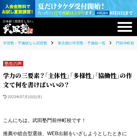
学習塾・予備校なら武田塾
東京都の学習塾・予備校一覧
門前仲町校(
塾生の声
学力の三要素？「主体性」「多様性」「協働性」の作
文て何を書けばいいの？
2023年07月10日(月)
こんにちは。武田塾門前仲町校です！
推薦や総合型選抜、WEB出願をいざしようとしたときに