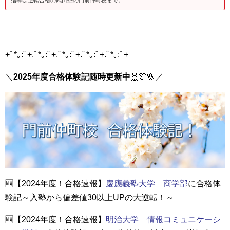
+ﾟ*｡:ﾟ+.ﾟ*｡:ﾟ+.ﾟ*｡:ﾟ+.ﾟ*｡:ﾟ+.ﾟ*｡:ﾟ+
＼
2025年度合格体験記随時更新中
🙌
🎊
🌸
／
🆕【2024年度！合格速報】
慶應義塾大学 商学部
に合格体
験記～入塾から偏差値30以上UPの大逆転！～
🆕【2024年度！合格速報】
明治大学 情報コミュニケーシ