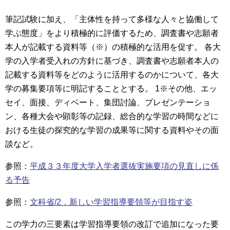
筆記試験に加え、「主体性を持って多様な人々と協働して
学ぶ態度」をより積極的に評価するため、調査書や志願者
本人が記載する資料等（※）の積極的な活用を促す。 各大
学の入学者受入れの方針に基づき、調査書や志願者本人の
記載する資料等をどのように活用するのかについて、各大
学の募集要項等に明記することとする。 1※その他、エッ
セイ、面接、ディベート、集団討論、プレゼンテーショ
ン、各種大会や顕彰等の記録、総合的な学習の時間などに
おける生徒の探究的な学習の成果等に関する資料やその面
談など。
参照：
平成３３年度大学入学者選抜実施要項の見直しに係
る予告
参照：
文科省/2．新しい学習指導要領等が目指す姿
この
学力の三要素は学習指導要領の改訂で追加になった要