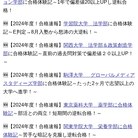
ョン学部
に合格体験記～1年で偏差値20以上UPし逆転合
格！
🆕【2024年度！合格速報】
学習院大学 法学部
に合格体験
記～E判定→8月入塾から怒涛の大逆転！～
🆕【2024年度！合格速報】
関西大学 法学部＆政策創造学
部
に合格体験記～直前の過去問対策で偏差値２０以上UP！
～
🆕【2024年度！合格速報】
駒澤大学 グローバルメディア
スタディーズ学部
に合格体験記～たった2ヶ月で志望以上の
大学へ進学！～
🆕【2024年度！合格速報】
東京薬科大学 薬学部に合格体
験記
～部活との両立！短期間の逆転合格！～
🆕【2024年度！合格速報】
関東学院大学 栄養学部に合格
体験記
～苦手な暗記を克服し逆転合格！～