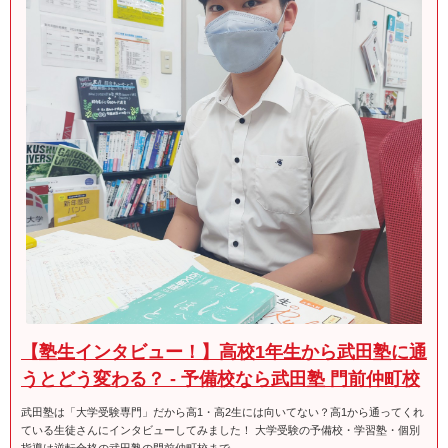
【塾生インタビュー！】高校1年生から武田塾に通
うとどう変わる？ - 予備校なら武田塾 門前仲町校
武田塾は「大学受験専門」だから高1・高2生には向いてない？高1から通ってくれ
ている生徒さんにインタビューしてみました！ 大学受験の予備校・学習塾・個別
指導は逆転合格の武田塾の門前仲町校まで。