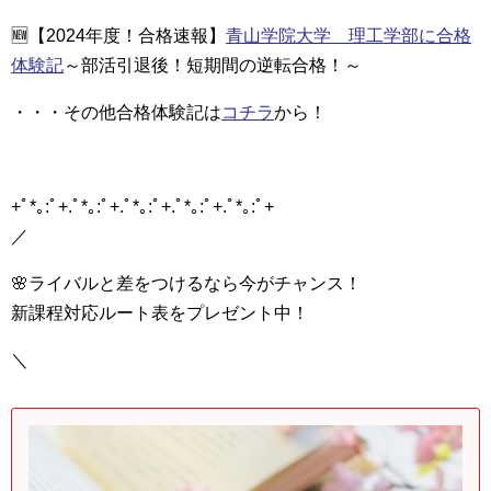
🆕【2024年度！合格速報】
青山学院大学 理工学部に合格
体験記
～部活引退後！短期間の逆転合格！～
・・・その他合格体験記は
コチラ
から！
+ﾟ*｡:ﾟ+.ﾟ*｡:ﾟ+.ﾟ*｡:ﾟ+.ﾟ*｡:ﾟ+.ﾟ*｡:ﾟ+
／
🌸ライバルと差をつけるなら今がチャンス！
新課程対応ルート表をプレゼント中！
＼