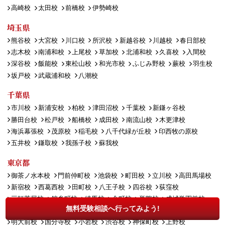
高崎校
太田校
前橋校
伊勢崎校
埼玉県
熊谷校
大宮校
川口校
所沢校
新越谷校
川越校
春日部校
志木校
南浦和校
上尾校
草加校
北浦和校
久喜校
入間校
深谷校
飯能校
東松山校
和光市校
ふじみ野校
蕨校
羽生校
坂戸校
武蔵浦和校
八潮校
千葉県
市川校
新浦安校
柏校
津田沼校
千葉校
新鎌ヶ谷校
勝田台校
松戸校
船橋校
成田校
南流山校
木更津校
海浜幕張校
茂原校
稲毛校
八千代緑が丘校
印西牧の原校
五井校
鎌取校
我孫子校
蘇我校
東京都
御茶ノ水本校
門前仲町校
池袋校
町田校
立川校
高田馬場校
新宿校
西葛西校
田町校
八王子校
四谷校
荻窪校
三軒茶屋校
錦糸町校
練馬校
金町校
巣鴨校
成城学園前校
無料受験相談へ行ってみよう!
赤羽校
自由が丘校
調布校
大井町校
北千住校
吉祥寺校
明大前校
国分寺校
小岩校
渋谷校
神保町校
上野校