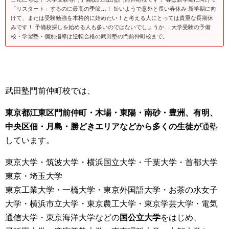
「リスタート」するのに最高の季節…！ 短いようで意外と長い春休み 新学期に向
けて、または受験勉強を本格的に始めたい！と考える人にとっては貴重な長期休
みです！ 予備校探しを始める人も多いのではないでしょうか… 大学受験の予備
校・学習塾・個別指導は逆転合格の武田塾の門前仲町校まで。
武田塾門前仲町校では、
東京都江東区門前仲町・木場・東陽・南砂・豊洲、有明、
中央区佃・月島・勝どきエリアなどから多くの生徒が
通塾
しています。
東京大学・筑波大学・横浜国立大学・千葉大学・首都大学
東京・埼玉大学
東京工業大学・一橋大学・東京外国語大学・お茶の水女子
大学・横浜市立大学・東京農工大学・東京学芸大学・電気
通信大学・東京海洋大学などの
国公立大学
をはじめ、