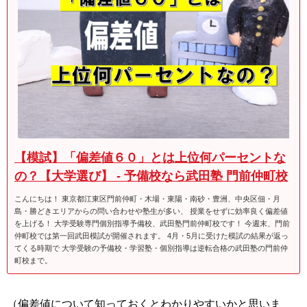
【模試】「偏差値６０」とは上位何パーセントな
の？【大学選び】 - 予備校なら武田塾 門前仲町校
こんにちは！ 東京都江東区門前仲町・木場・東陽・南砂・豊洲、中央区佃・月
島・勝どきエリアからの問い合わせや塾生が多い、 授業をせずに効率良く偏差値
を上げる！ 大学受験専門個別指導予備校、武田塾門前仲町校です！ 今週末、門前
仲町校では第一回武田模試が開催されます。 4月・5月に受けた模試の結果が返っ
てくる時期で 大学受験の予備校・学習塾・個別指導は逆転合格の武田塾の門前仲
町校まで。
（偏差値について知っておくとわかりやすいかと思いま