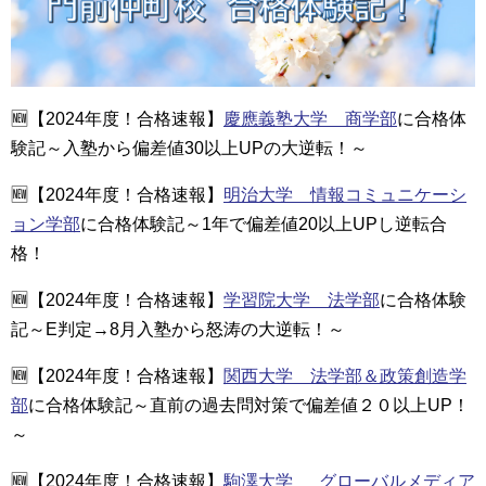
🆕【2024年度！合格速報】
慶應義塾大学 商学部
に合格体
験記～入塾から偏差値30以上UPの大逆転！～
🆕【2024年度！合格速報】
明治大学 情報コミュニケーシ
ョン学部
に合格体験記～1年で偏差値20以上UPし逆転合
格！
🆕【2024年度！合格速報】
学習院大学 法学部
に合格体験
記～E判定→8月入塾から怒涛の大逆転！～
🆕【2024年度！合格速報】
関西大学 法学部＆政策創造学
部
に合格体験記～直前の過去問対策で偏差値２０以上UP！
～
🆕【2024年度！合格速報】
駒澤大学 グローバルメディア