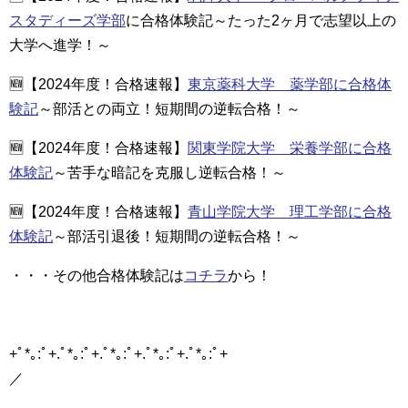
スタディーズ学部
に合格体験記～たった2ヶ月で志望以上の
大学へ進学！～
🆕【2024年度！合格速報】
東京薬科大学 薬学部に合格体
験記
～部活との両立！短期間の逆転合格！～
🆕【2024年度！合格速報】
関東学院大学 栄養学部に合格
体験記
～苦手な暗記を克服し逆転合格！～
🆕【2024年度！合格速報】
青山学院大学 理工学部に合格
体験記
～部活引退後！短期間の逆転合格！～
・・・その他合格体験記は
コチラ
から！
+ﾟ*｡:ﾟ+.ﾟ*｡:ﾟ+.ﾟ*｡:ﾟ+.ﾟ*｡:ﾟ+.ﾟ*｡:ﾟ+
／