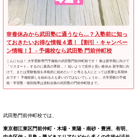
🌸春休みから武田塾に通うなら…？入塾前に知っ
ておきたいお得な情報４選！【割引・キャンペー
ン情報！】 - 予備校なら武田塾 門前仲町校
こんにちは！ 大学受験専門予備校の武田塾門前仲町校です！ 春は新学期に向けて
「リスタート」するのに最高の季節…！ 短いようで意外と長い春休み 新学期に向
けて、または受験勉強を本格的に始めたい！と考える人にとっては貴重な長期休
みです！ 予備校探しを始める人も多いのではないでしょうか… 大学受験の予備
校・学習塾・個別指導は逆転合格の武田塾の門前仲町校まで。
武田塾門前仲町校では、
東京都江東区門前仲町・木場・東陽・南砂・豊洲、有明、
中央区佃・月島・勝どきエリアなどから多くの生徒が
通塾