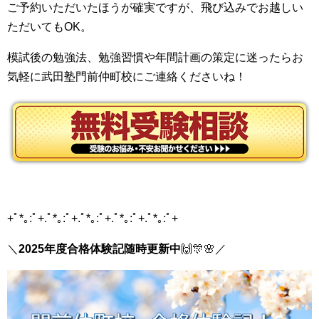
ご予約いただいたほうが確実ですが、飛び込みでお越しい
ただいてもOK。
模試後の勉強法、勉強習慣や年間計画の策定に迷ったらお
気軽に武田塾門前仲町校にご連絡くださいね！
+ﾟ*｡:ﾟ+.ﾟ*｡:ﾟ+.ﾟ*｡:ﾟ+.ﾟ*｡:ﾟ+.ﾟ*｡:ﾟ+
＼
2025年度合格体験記随時更新中
🙌
🎊
🌸
／