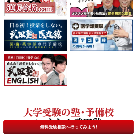
大学受験の塾・予備校
いくなら武田塾
無料受験相談へ行ってみよう!