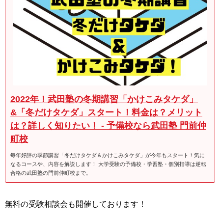
2022年！武田塾の冬期講習「かけこみタケダ」
&「冬だけタケダ」スタート！料金は？メリット
は？詳しく知りたい！ - 予備校なら武田塾 門前仲
町校
毎年好評の季節講習「冬だけタケダ＆かけこみタケダ」が今年もスタート！気に
なるコースや、内容を解説します！ 大学受験の予備校・学習塾・個別指導は逆転
合格の武田塾の門前仲町校まで。
無料の受験相談会も開催しております！