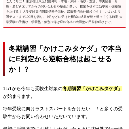
こんにちは！ 東京都江東区門前仲町・木場・東陽・南砂・豊洲、中央区佃・月
島・勝どきエリアからの問い合わせや塾生が多い、 授業をせずに効率良く偏差値
を上げる！ 大学受験専門個別指導予備校、武田塾門前仲町校です！ いよいよ共
通テストまで100日を切り、 9月などに受けた模試の結果が続々帰ってくる時期 大
学受験の予備校・学習塾・個別指導は逆転合格の武田塾の門前仲町校まで。
冬期講習「かけこみタケダ」で本当
にE判定から逆転合格は起こせる
か！？
11/1から今年も受験生対象の
冬期講習「かけこみタケダ」
が始まります。
毎年受験に向けラストスパートをかけたい…！と多くの受
験生からお問い合わせいただいています。
最初に受験相談にお越しいただいたときに武田塾では一緒