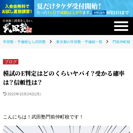
学習塾・予備校なら武田塾
東京都の学習塾・予備校一覧
門前仲町校(
ブログ
模試のE判定はどのくらいヤバイ？受かる確率
は？信頼性は？
2022年10月24日(月)
こんにちは！武田塾門前仲町校です！