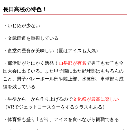
長田高校の特色！
・いじめが少ない
・文武両道を重視している
・食堂の昼食が美味しい（夏はアイスも人気）
・部活動がとにかく活発！
山岳
部が有名
で男子も女子も全
国大会に出ている。
また
甲子園に出た野球部はもちろんの
こと、男子バレーボール部や陸上部、水泳部、卓球部も成
績を残している
・生徒から一から作り上げるので
文化祭が最高に楽しい
（VRでジェットコースターをするクラスもある）
・体育祭も盛り上がり、アイスを食べながら観戦できる