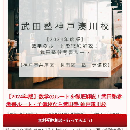
【2024年版】数学のルートを徹底解説！武田塾参
考書ルート - 予備校なら武田塾 神戸湊川校
【2024年版】数学のルートを徹底解説！武田塾参考書ルート 皆さんこんにちは！
神戸市兵庫区にある 武田塾神戸湊川校です！ GWも真っ只中、受験生の皆さんは
無料受験相談へ行ってみよう!
思う存分普段より時間が取れますね！ さて、今回のブログでは 【2024年版】志
望大学ごとの数学のルート を取り上げます！ ということで、武田 大学受験の予備