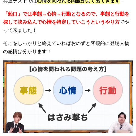
共通テストでは
心情を問われる問題がよく出てきます
！
「船口」では事態→心情→行動となるので、事態と行動を
探して挟み込んで心情を特定していこうというやり方
でや
って来ました！
そこをしっかりと終えていればおのずと客観的に登場人物
の感情は分かります！