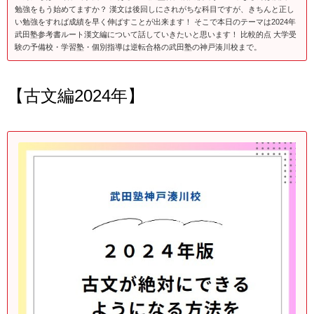
勉強をもう始めてますか？ 漢文は後回しにされがちな科目ですが、きちんと正し
い勉強をすれば成績を早く伸ばすことが出来ます！ そこで本日のテーマは2024年
武田塾参考書ルート漢文編について話していきたいと思います！ 比較的点 大学受
験の予備校・学習塾・個別指導は逆転合格の武田塾の神戸湊川校まで。
【古文編2024年】