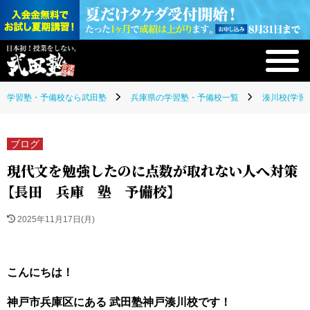
学習塾・予備校なら武田塾
兵庫県の学習塾・予備校一覧
湊川校(学習
ブログ
現代文を勉強したのに点数が取れない人へ対策
【長田 兵庫 塾 予備校】
2025年11月17日(月)
こんにちは！
神戸市兵庫区にある 武田塾神戸湊川校です！