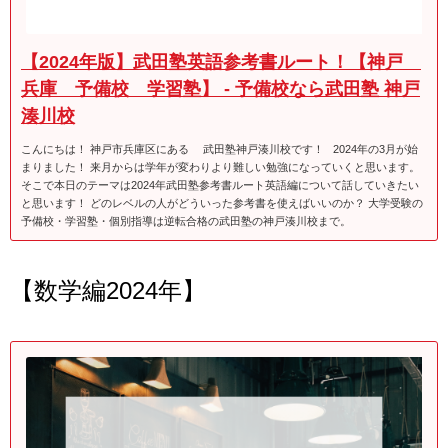
【2024年版】武田塾英語参考書ルート！【神戸
兵庫 予備校 学習塾】 - 予備校なら武田塾 神戸
湊川校
こんにちは！ 神戸市兵庫区にある 武田塾神戸湊川校です！ 2024年の3月が始
まりました！ 来月からは学年が変わりより難しい勉強になっていくと思います。
そこで本日のテーマは2024年武田塾参考書ルート英語編について話していきたい
と思います！ どのレベルの人がどういった参考書を使えばいいのか？ 大学受験の
予備校・学習塾・個別指導は逆転合格の武田塾の神戸湊川校まで。
【数学編2024年】