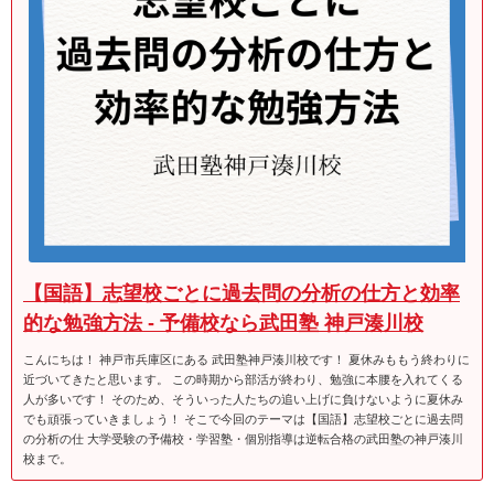
【国語】志望校ごとに過去問の分析の仕方と効率
的な勉強方法 - 予備校なら武田塾 神戸湊川校
こんにちは！ 神戸市兵庫区にある 武田塾神戸湊川校です！ 夏休みももう終わりに
近づいてきたと思います。 この時期から部活が終わり、勉強に本腰を入れてくる
人が多いです！ そのため、そういった人たちの追い上げに負けないように夏休み
でも頑張っていきましょう！ そこで今回のテーマは【国語】志望校ごとに過去問
の分析の仕 大学受験の予備校・学習塾・個別指導は逆転合格の武田塾の神戸湊川
校まで。