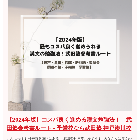
【2024年版】コスパ良く進める漢文勉強法！ 武
田塾参考書ルート - 予備校なら武田塾 神戸湊川校
こんにちは！ 神戸市兵庫区にある 武田塾神戸湊川校です！ みなさんは漢文の