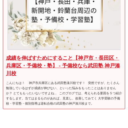
成績を伸ばすためにすること【神戸市・長田区・
兵庫区・予備校・塾】 - 予備校なら武田塾 神戸湊
川校
こんにちは！ 神戸市兵庫区にある武田塾湊川校です！ 突然ですが、たくさん
勉強しているはずが成績が伸びない、といった悩みをもったことはありません
か？ とてももったいないですよね... このブログでは、考えられる要因を５つ紹介
するします。当てはまるものがあれば、見直し、改善してみてく 大学受験の予備
校・学習塾・個別指導は逆転合格の武田塾の神戸湊川校まで。