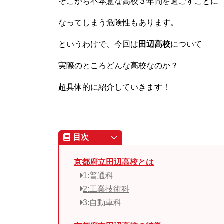
そこから不本意な高校３年間を過ごすことに
なってしまう危険性もあります。
というわけで、今回は
田辺高校
について
実際のところどんな高校なのか？
超具体的に紹介していきます！
目次
京都府立田辺高校とは
1:普通科
2:工業技術科
3:自動車科