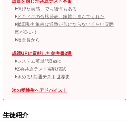
成長を感じた共通テスト本番
伸びた実感、でも後悔もある
ドキドキの合格発表。家族も喜んでくれた
武田塾丸亀校は通塾が苦にならないくらい雰囲
気が良い！
校舎長から
成績UPに貢献した参考書3選
システム英単語Basic
Z会共通テスト実戦模試
きめる! 共通テスト世界史
次の受験生へアドバイス！
生徒紹介