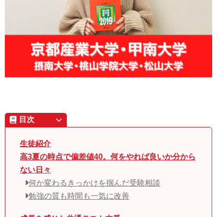
目次
生徒紹介
高3夏の時点で偏差値40。何をやれば良いか分から
ない日々
何か変わるきっかけを掴んだ受験相談
勉強の質も時間も一気に改善