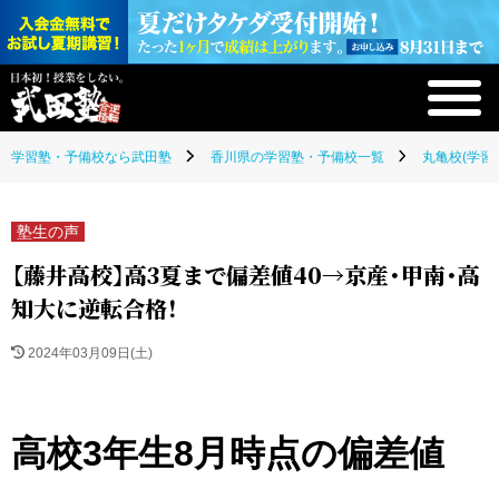
学習塾・予備校なら武田塾
香川県の学習塾・予備校一覧
丸亀校(学習
塾生の声
【藤井高校】高3夏まで偏差値40→京産・甲南・高
知大に逆転合格！
2024年03月09日(土)
高校3年生8月時点の偏差値