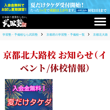
学習塾・予備校なら武田塾
京都府の学習塾・予備校一覧
京都北大路校
京都北大路校 お知らせ（イ
ベント/休校情報）