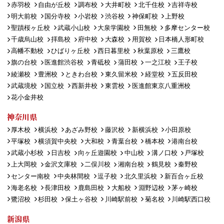
赤羽校
自由が丘校
調布校
大井町校
北千住校
吉祥寺校
明大前校
国分寺校
小岩校
渋谷校
神保町校
上野校
聖蹟桜ヶ丘校
武蔵小山校
大泉学園校
田無校
多摩センター校
千歳烏山校
拝島校
府中校
大森校
用賀校
日本橋人形町校
高幡不動校
ひばりヶ丘校
西日暮里校
秋葉原校
三鷹校
旗の台校
医進館渋谷校
青砥校
蒲田校
一之江校
王子校
綾瀬校
豊洲校
ときわ台校
東久留米校
経堂校
五反田校
武蔵境校
国立校
西新井校
東雲校
医進館東京八重洲校
花小金井校
神奈川県
厚木校
横浜校
あざみ野校
藤沢校
新横浜校
小田原校
平塚校
横須賀中央校
大和校
青葉台校
橋本校
港南台校
武蔵小杉校
日吉校
向ヶ丘遊園校
中山校
溝ノ口校
戸塚校
上大岡校
金沢文庫校
二俣川校
湘南台校
鶴見校
秦野校
センター南校
中央林間校
逗子校
北久里浜校
新百合ヶ丘校
海老名校
長津田校
鹿島田校
大船校
淵野辺校
茅ヶ崎校
鷺沼校
杉田校
保土ヶ谷校
川崎駅前校
菊名校
川崎駅西口校
新潟県