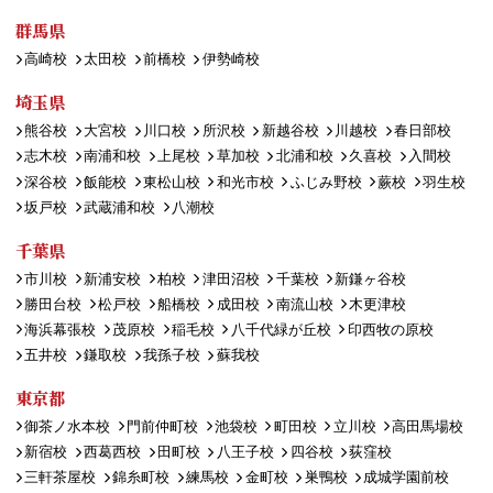
群馬県
高崎校
太田校
前橋校
伊勢崎校
埼玉県
熊谷校
大宮校
川口校
所沢校
新越谷校
川越校
春日部校
志木校
南浦和校
上尾校
草加校
北浦和校
久喜校
入間校
深谷校
飯能校
東松山校
和光市校
ふじみ野校
蕨校
羽生校
坂戸校
武蔵浦和校
八潮校
千葉県
市川校
新浦安校
柏校
津田沼校
千葉校
新鎌ヶ谷校
勝田台校
松戸校
船橋校
成田校
南流山校
木更津校
海浜幕張校
茂原校
稲毛校
八千代緑が丘校
印西牧の原校
五井校
鎌取校
我孫子校
蘇我校
東京都
御茶ノ水本校
門前仲町校
池袋校
町田校
立川校
高田馬場校
新宿校
西葛西校
田町校
八王子校
四谷校
荻窪校
三軒茶屋校
錦糸町校
練馬校
金町校
巣鴨校
成城学園前校