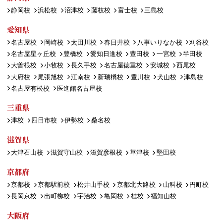
静岡校
浜松校
沼津校
藤枝校
富士校
三島校
愛知県
名古屋校
岡崎校
太田川校
春日井校
八事いりなか校
刈谷校
名古屋星ヶ丘校
豊橋校
愛知日進校
豊田校
一宮校
半田校
大曽根校
小牧校
長久手校
名古屋徳重校
安城校
西尾校
大府校
尾張旭校
江南校
新瑞橋校
豊川校
犬山校
津島校
名古屋有松校
医進館名古屋校
三重県
津校
四日市校
伊勢校
桑名校
滋賀県
大津石山校
滋賀守山校
滋賀彦根校
草津校
堅田校
京都府
京都校
京都駅前校
松井山手校
京都北大路校
山科校
円町校
長岡京校
出町柳校
宇治校
亀岡校
桂校
福知山校
大阪府