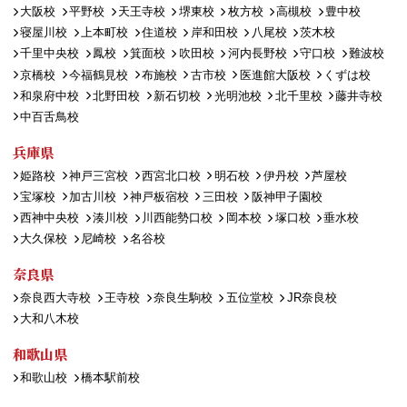
大阪校
平野校
天王寺校
堺東校
枚方校
高槻校
豊中校
寝屋川校
上本町校
住道校
岸和田校
八尾校
茨木校
千里中央校
鳳校
箕面校
吹田校
河内長野校
守口校
難波校
京橋校
今福鶴見校
布施校
古市校
医進館大阪校
くずは校
和泉府中校
北野田校
新石切校
光明池校
北千里校
藤井寺校
中百舌鳥校
兵庫県
姫路校
神戸三宮校
西宮北口校
明石校
伊丹校
芦屋校
宝塚校
加古川校
神戸板宿校
三田校
阪神甲子園校
西神中央校
湊川校
川西能勢口校
岡本校
塚口校
垂水校
大久保校
尼崎校
名谷校
奈良県
奈良西大寺校
王寺校
奈良生駒校
五位堂校
JR奈良校
大和八木校
和歌山県
和歌山校
橋本駅前校