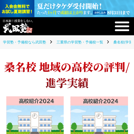
学習塾・予備校なら武田塾
三重県の学習塾・予備校一覧
桑名校(学習
桑名校 地域の高校の評判/
進学実績