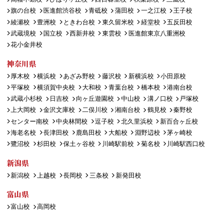
旗の台校
医進館渋谷校
青砥校
蒲田校
一之江校
王子校
綾瀬校
豊洲校
ときわ台校
東久留米校
経堂校
五反田校
武蔵境校
国立校
西新井校
東雲校
医進館東京八重洲校
花小金井校
神奈川県
厚木校
横浜校
あざみ野校
藤沢校
新横浜校
小田原校
平塚校
横須賀中央校
大和校
青葉台校
橋本校
港南台校
武蔵小杉校
日吉校
向ヶ丘遊園校
中山校
溝ノ口校
戸塚校
上大岡校
金沢文庫校
二俣川校
湘南台校
鶴見校
秦野校
センター南校
中央林間校
逗子校
北久里浜校
新百合ヶ丘校
海老名校
長津田校
鹿島田校
大船校
淵野辺校
茅ヶ崎校
鷺沼校
杉田校
保土ヶ谷校
川崎駅前校
菊名校
川崎駅西口校
新潟県
新潟校
上越校
長岡校
三条校
新発田校
富山県
富山校
高岡校