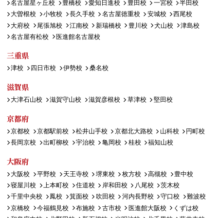
名古屋星ヶ丘校
豊橋校
愛知日進校
豊田校
一宮校
半田校
大曽根校
小牧校
長久手校
名古屋徳重校
安城校
西尾校
大府校
尾張旭校
江南校
新瑞橋校
豊川校
犬山校
津島校
名古屋有松校
医進館名古屋校
三重県
津校
四日市校
伊勢校
桑名校
滋賀県
大津石山校
滋賀守山校
滋賀彦根校
草津校
堅田校
京都府
京都校
京都駅前校
松井山手校
京都北大路校
山科校
円町校
長岡京校
出町柳校
宇治校
亀岡校
桂校
福知山校
大阪府
大阪校
平野校
天王寺校
堺東校
枚方校
高槻校
豊中校
寝屋川校
上本町校
住道校
岸和田校
八尾校
茨木校
千里中央校
鳳校
箕面校
吹田校
河内長野校
守口校
難波校
京橋校
今福鶴見校
布施校
古市校
医進館大阪校
くずは校