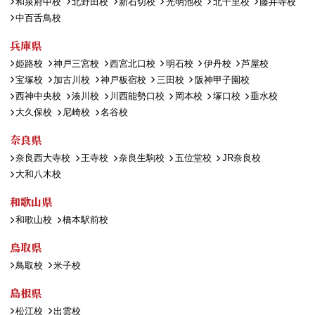
和泉府中校
北野田校
新石切校
光明池校
北千里校
藤井寺校
中百舌鳥校
兵庫県
姫路校
神戸三宮校
西宮北口校
明石校
伊丹校
芦屋校
宝塚校
加古川校
神戸板宿校
三田校
阪神甲子園校
西神中央校
湊川校
川西能勢口校
岡本校
塚口校
垂水校
大久保校
尼崎校
名谷校
奈良県
奈良西大寺校
王寺校
奈良生駒校
五位堂校
JR奈良校
大和八木校
和歌山県
和歌山校
橋本駅前校
鳥取県
鳥取校
米子校
島根県
松江校
出雲校