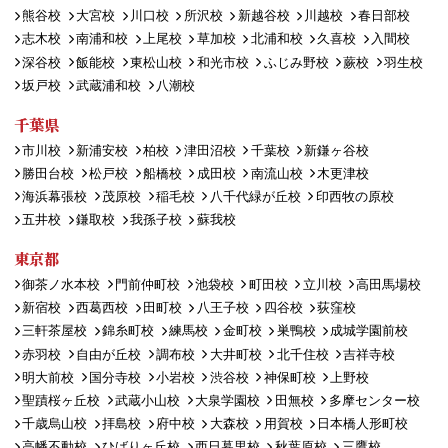
熊谷校
大宮校
川口校
所沢校
新越谷校
川越校
春日部校
志木校
南浦和校
上尾校
草加校
北浦和校
久喜校
入間校
深谷校
飯能校
東松山校
和光市校
ふじみ野校
蕨校
羽生校
坂戸校
武蔵浦和校
八潮校
千葉県
市川校
新浦安校
柏校
津田沼校
千葉校
新鎌ヶ谷校
勝田台校
松戸校
船橋校
成田校
南流山校
木更津校
海浜幕張校
茂原校
稲毛校
八千代緑が丘校
印西牧の原校
五井校
鎌取校
我孫子校
蘇我校
東京都
御茶ノ水本校
門前仲町校
池袋校
町田校
立川校
高田馬場校
新宿校
西葛西校
田町校
八王子校
四谷校
荻窪校
三軒茶屋校
錦糸町校
練馬校
金町校
巣鴨校
成城学園前校
赤羽校
自由が丘校
調布校
大井町校
北千住校
吉祥寺校
明大前校
国分寺校
小岩校
渋谷校
神保町校
上野校
聖蹟桜ヶ丘校
武蔵小山校
大泉学園校
田無校
多摩センター校
千歳烏山校
拝島校
府中校
大森校
用賀校
日本橋人形町校
高幡不動校
ひばりヶ丘校
西日暮里校
秋葉原校
三鷹校