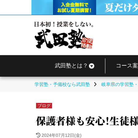
武田塾とは？
コース案
学習塾・予備校なら武田塾
岐阜県の学習塾
ブログ
保護者様も安心！生徒様
2024年07月12日(金)