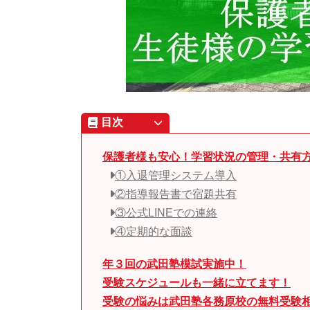
目次
保護者様も安心！学習状況の管理・共有
①入退管理システム導入
②指導報告書で宿題共有
③公式LINEでの連絡
④定期的な面談
年３回の武田塾模試実施中！
受験スケジュールも一緒に立てます！
受験の悩みは武田塾各務原校の無料受験