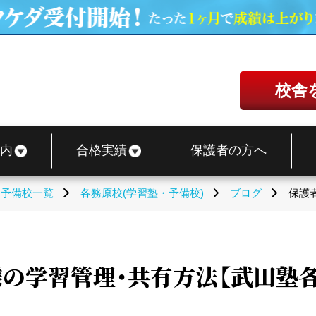
校舎
内
合格実績
保護者の方へ
・予備校一覧
各務原校(学習塾・予備校)
ブログ
保護
の学習管理・共有方法【武田塾