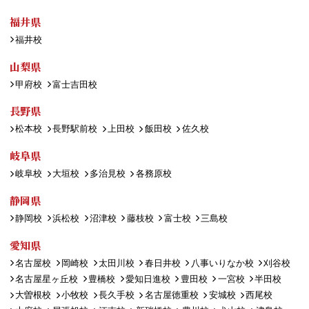
福井県
福井校
山梨県
甲府校
富士吉田校
長野県
松本校
長野駅前校
上田校
飯田校
佐久校
岐阜県
岐阜校
大垣校
多治見校
各務原校
静岡県
静岡校
浜松校
沼津校
藤枝校
富士校
三島校
愛知県
名古屋校
岡崎校
太田川校
春日井校
八事いりなか校
刈谷校
名古屋星ヶ丘校
豊橋校
愛知日進校
豊田校
一宮校
半田校
大曽根校
小牧校
長久手校
名古屋徳重校
安城校
西尾校