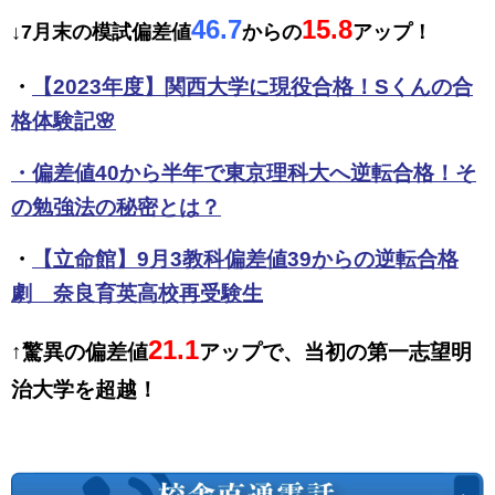
46.7
15.8
↓7月末の模試偏差値
からの
アップ！
・
【2023年度】関西大学に現役合格！Sくんの合
格体験記🌸
・
偏差値40から半年で東京理科大へ逆転合格！そ
の勉強法の秘密とは？
・
【立命館】9月3教科偏差値39からの逆転合格
劇 奈良育英高校再受験生
21.1
↑驚異の偏差値
アップで、当初の第一志望明
治大学を超越！