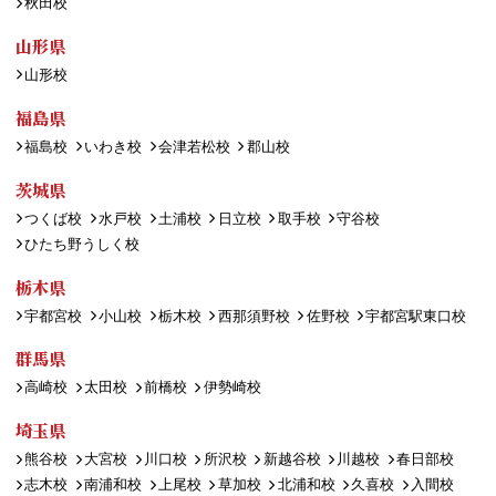
秋田校
山形県
山形校
福島県
福島校
いわき校
会津若松校
郡山校
茨城県
つくば校
水戸校
土浦校
日立校
取手校
守谷校
ひたち野うしく校
栃木県
宇都宮校
小山校
栃木校
西那須野校
佐野校
宇都宮駅東口校
群馬県
高崎校
太田校
前橋校
伊勢崎校
埼玉県
熊谷校
大宮校
川口校
所沢校
新越谷校
川越校
春日部校
志木校
南浦和校
上尾校
草加校
北浦和校
久喜校
入間校