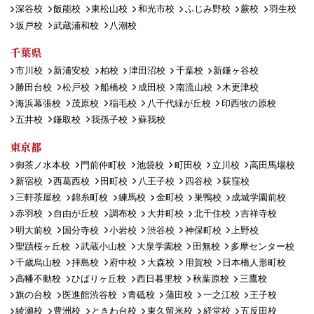
深谷校
飯能校
東松山校
和光市校
ふじみ野校
蕨校
羽生校
坂戸校
武蔵浦和校
八潮校
千葉県
市川校
新浦安校
柏校
津田沼校
千葉校
新鎌ヶ谷校
勝田台校
松戸校
船橋校
成田校
南流山校
木更津校
海浜幕張校
茂原校
稲毛校
八千代緑が丘校
印西牧の原校
五井校
鎌取校
我孫子校
蘇我校
東京都
御茶ノ水本校
門前仲町校
池袋校
町田校
立川校
高田馬場校
新宿校
西葛西校
田町校
八王子校
四谷校
荻窪校
三軒茶屋校
錦糸町校
練馬校
金町校
巣鴨校
成城学園前校
赤羽校
自由が丘校
調布校
大井町校
北千住校
吉祥寺校
明大前校
国分寺校
小岩校
渋谷校
神保町校
上野校
聖蹟桜ヶ丘校
武蔵小山校
大泉学園校
田無校
多摩センター校
千歳烏山校
拝島校
府中校
大森校
用賀校
日本橋人形町校
高幡不動校
ひばりヶ丘校
西日暮里校
秋葉原校
三鷹校
旗の台校
医進館渋谷校
青砥校
蒲田校
一之江校
王子校
綾瀬校
豊洲校
ときわ台校
東久留米校
経堂校
五反田校