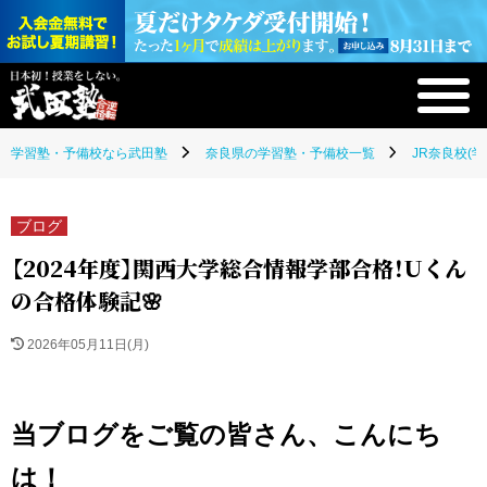
学習塾・予備校なら武田塾
奈良県の学習塾・予備校一覧
JR奈良校(
ブログ
【2024年度】関西大学総合情報学部合格！Uくん
の合格体験記🌸
2026年05月11日(月)
当ブログをご覧の皆さん、こんにち
は！