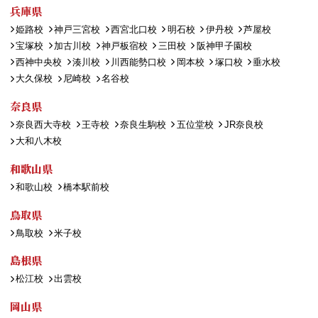
兵庫県
姫路校
神戸三宮校
西宮北口校
明石校
伊丹校
芦屋校
宝塚校
加古川校
神戸板宿校
三田校
阪神甲子園校
西神中央校
湊川校
川西能勢口校
岡本校
塚口校
垂水校
大久保校
尼崎校
名谷校
奈良県
奈良西大寺校
王寺校
奈良生駒校
五位堂校
JR奈良校
大和八木校
和歌山県
和歌山校
橋本駅前校
鳥取県
鳥取校
米子校
島根県
松江校
出雲校
岡山県