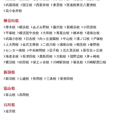
武蔵境校
国立校
西新井校
東雲校
医進館東京八重洲校
花小金井校
神奈川県
厚木校
横浜校
あざみ野校
藤沢校
新横浜校
小田原校
平塚校
横須賀中央校
大和校
青葉台校
橋本校
港南台校
武蔵小杉校
日吉校
向ヶ丘遊園校
中山校
溝ノ口校
戸塚校
上大岡校
金沢文庫校
二俣川校
湘南台校
鶴見校
秦野校
センター南校
中央林間校
逗子校
北久里浜校
新百合ヶ丘校
海老名校
長津田校
鹿島田校
大船校
淵野辺校
茅ヶ崎校
鷺沼校
杉田校
保土ヶ谷校
川崎駅前校
菊名校
川崎駅西口校
新潟県
新潟校
上越校
長岡校
三条校
新発田校
富山県
富山校
高岡校
石川県
金沢校