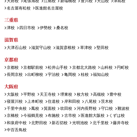
大府校
尾張旭校
江南校
新瑞橋校
豊川校
犬山校
津島校
名古屋有松校
医進館名古屋校
三重県
津校
四日市校
伊勢校
桑名校
滋賀県
大津石山校
滋賀守山校
滋賀彦根校
草津校
堅田校
京都府
京都校
京都駅前校
松井山手校
京都北大路校
山科校
円町校
長岡京校
出町柳校
宇治校
亀岡校
桂校
福知山校
大阪府
大阪校
平野校
天王寺校
堺東校
枚方校
高槻校
豊中校
寝屋川校
上本町校
住道校
岸和田校
八尾校
茨木校
千里中央校
鳳校
箕面校
吹田校
河内長野校
守口校
難波校
京橋校
今福鶴見校
布施校
古市校
医進館大阪校
くずは校
和泉府中校
北野田校
新石切校
光明池校
北千里校
藤井寺校
中百舌鳥校