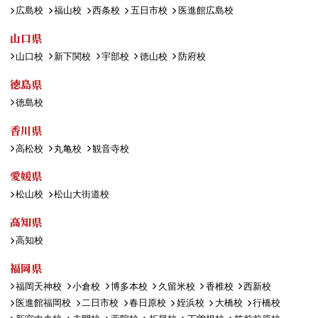
広島校
福山校
西条校
五日市校
医進館広島校
山口県
山口校
新下関校
宇部校
徳山校
防府校
徳島県
徳島校
香川県
高松校
丸亀校
観音寺校
愛媛県
松山校
松山大街道校
高知県
高知校
福岡県
福岡天神校
小倉校
博多本校
久留米校
香椎校
西新校
医進館福岡校
二日市校
春日原校
姪浜校
大橋校
行橋校