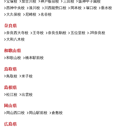
宝塚校
加古川校
神戸板宿校
三田校
阪神甲子園校
西神中央校
湊川校
川西能勢口校
岡本校
塚口校
垂水校
大久保校
尼崎校
名谷校
奈良県
奈良西大寺校
王寺校
奈良生駒校
五位堂校
JR奈良校
大和八木校
和歌山県
和歌山校
橋本駅前校
鳥取県
鳥取校
米子校
島根県
松江校
出雲校
岡山県
岡山西口校
岡山駅前校
倉敷校
広島県