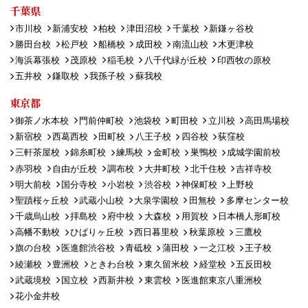
千葉県
市川校
新浦安校
柏校
津田沼校
千葉校
新鎌ヶ谷校
勝田台校
松戸校
船橋校
成田校
南流山校
木更津校
海浜幕張校
茂原校
稲毛校
八千代緑が丘校
印西牧の原校
五井校
鎌取校
我孫子校
蘇我校
東京都
御茶ノ水本校
門前仲町校
池袋校
町田校
立川校
高田馬場校
新宿校
西葛西校
田町校
八王子校
四谷校
荻窪校
三軒茶屋校
錦糸町校
練馬校
金町校
巣鴨校
成城学園前校
赤羽校
自由が丘校
調布校
大井町校
北千住校
吉祥寺校
明大前校
国分寺校
小岩校
渋谷校
神保町校
上野校
聖蹟桜ヶ丘校
武蔵小山校
大泉学園校
田無校
多摩センター校
千歳烏山校
拝島校
府中校
大森校
用賀校
日本橋人形町校
高幡不動校
ひばりヶ丘校
西日暮里校
秋葉原校
三鷹校
旗の台校
医進館渋谷校
青砥校
蒲田校
一之江校
王子校
綾瀬校
豊洲校
ときわ台校
東久留米校
経堂校
五反田校
武蔵境校
国立校
西新井校
東雲校
医進館東京八重洲校
花小金井校