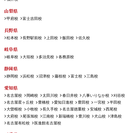
山梨県
甲府校
富士吉田校
長野県
松本校
長野駅前校
上田校
飯田校
佐久校
岐阜県
岐阜校
大垣校
多治見校
各務原校
静岡県
静岡校
浜松校
沼津校
藤枝校
富士校
三島校
愛知県
名古屋校
岡崎校
太田川校
春日井校
八事いりなか校
刈谷校
名古屋星ヶ丘校
豊橋校
愛知日進校
豊田校
一宮校
半田校
大曽根校
小牧校
長久手校
名古屋徳重校
安城校
西尾校
大府校
尾張旭校
江南校
新瑞橋校
豊川校
犬山校
津島校
名古屋有松校
医進館名古屋校