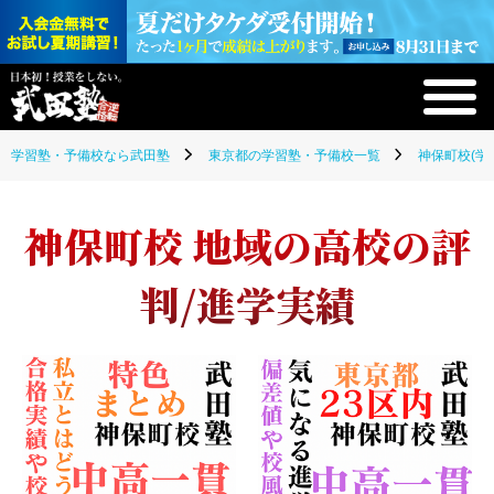
学習塾・予備校なら武田塾
東京都の学習塾・予備校一覧
神保町校(学
神保町校 地域の高校の評
判/進学実績