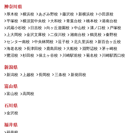
神奈川県
厚木校
横浜校
あざみ野校
藤沢校
新横浜校
小田原校
平塚校
横須賀中央校
大和校
青葉台校
橋本校
港南台校
武蔵小杉校
日吉校
向ヶ丘遊園校
中山校
溝ノ口校
戸塚校
上大岡校
金沢文庫校
二俣川校
湘南台校
鶴見校
秦野校
センター南校
中央林間校
逗子校
北久里浜校
新百合ヶ丘校
海老名校
長津田校
鹿島田校
大船校
淵野辺校
茅ヶ崎校
鷺沼校
杉田校
保土ヶ谷校
川崎駅前校
菊名校
川崎駅西口校
新潟県
新潟校
上越校
長岡校
三条校
新発田校
富山県
富山校
高岡校
石川県
金沢校
福井県
福井校