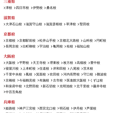
三重県
津校
四日市校
伊勢校
桑名校
滋賀県
大津石山校
滋賀守山校
滋賀彦根校
草津校
堅田校
京都府
京都校
京都駅前校
松井山手校
京都北大路校
山科校
円町校
長岡京校
出町柳校
宇治校
亀岡校
桂校
福知山校
大阪府
大阪校
平野校
天王寺校
堺東校
枚方校
高槻校
豊中校
寝屋川校
上本町校
住道校
岸和田校
八尾校
茨木校
千里中央校
鳳校
箕面校
吹田校
河内長野校
守口校
難波校
京橋校
今福鶴見校
布施校
古市校
医進館大阪校
くずは校
和泉府中校
北野田校
新石切校
光明池校
北千里校
藤井寺校
中百舌鳥校
兵庫県
姫路校
神戸三宮校
西宮北口校
明石校
伊丹校
芦屋校