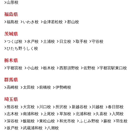
山形校
福島県
福島校
いわき校
会津若松校
郡山校
茨城県
つくば校
水戸校
土浦校
日立校
取手校
守谷校
ひたち野うしく校
栃木県
宇都宮校
小山校
栃木校
西那須野校
佐野校
宇都宮駅東口校
群馬県
高崎校
太田校
前橋校
伊勢崎校
埼玉県
熊谷校
大宮校
川口校
所沢校
新越谷校
川越校
春日部校
志木校
南浦和校
上尾校
草加校
北浦和校
久喜校
入間校
深谷校
飯能校
東松山校
和光市校
ふじみ野校
蕨校
羽生校
坂戸校
武蔵浦和校
八潮校