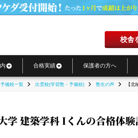
校舎
内
合格実績
保護者の方へ
・予備校一覧
出雲校(学習塾・予備校)
塾生の声
【北
大学 建築学科 Iくんの合格体験