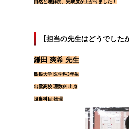
自然と理解度、完成度が上がりました！
【担当の先生はどうでした
鎌田 爽希 先生
島根大学 医学科3年生
出雲高校 理数科 出身
担当科目:物理