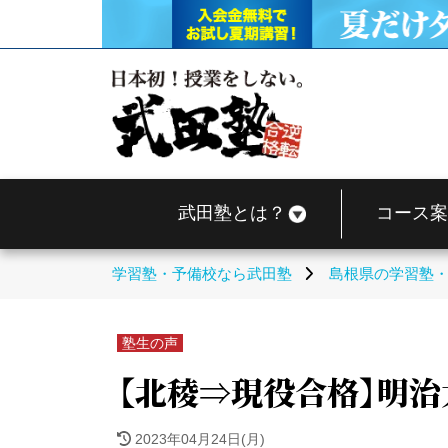
武田塾とは？
コース案
学習塾・予備校なら武田塾
島根県の学習塾
塾生の声
【北稜⇒現役合格】明治
2023年04月24日(月)