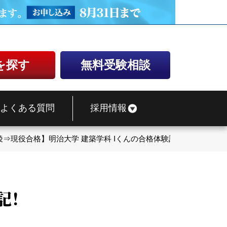
を探す
無料受験相談
よくある質問
採用情報
稜⇒現役合格】明治大学 建築学科 Iくんの合格体験記！
記！