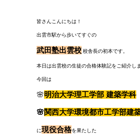
皆さんこんにちは！
出雲市駅から歩いてすぐの
武田塾出雲校
校舎長の初本です。
本日は出雲校の生徒の合格体験記をご紹介し
今回は
🌸
明治大学理工学部 建築学科
🌸
関西大学環境都市工学部建築
現役合格
に
を果たした