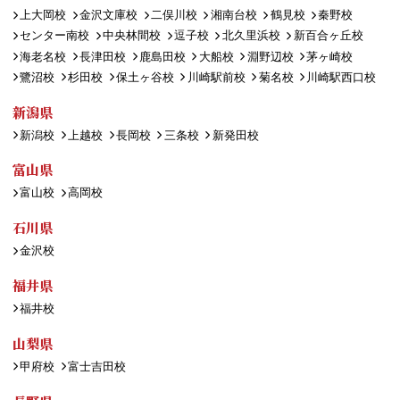
上大岡校
金沢文庫校
二俣川校
湘南台校
鶴見校
秦野校
センター南校
中央林間校
逗子校
北久里浜校
新百合ヶ丘校
海老名校
長津田校
鹿島田校
大船校
淵野辺校
茅ヶ崎校
鷺沼校
杉田校
保土ヶ谷校
川崎駅前校
菊名校
川崎駅西口校
新潟県
新潟校
上越校
長岡校
三条校
新発田校
富山県
富山校
高岡校
石川県
金沢校
福井県
福井校
山梨県
甲府校
富士吉田校