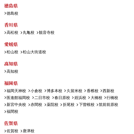
徳島県
徳島校
香川県
高松校
丸亀校
観音寺校
愛媛県
松山校
松山大街道校
高知県
高知校
福岡県
福岡天神校
小倉校
博多本校
久留米校
香椎校
西新校
医進館福岡校
二日市校
春日原校
姪浜校
大橋校
行橋校
新宮中央校
赤間校
薬院校
折尾校
下曽根校
筑前前原校
福間校
佐賀県
佐賀校
唐津校