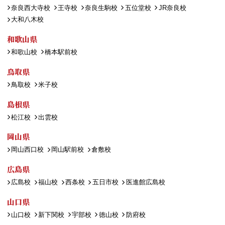
奈良西大寺校
王寺校
奈良生駒校
五位堂校
JR奈良校
大和八木校
和歌山県
和歌山校
橋本駅前校
鳥取県
鳥取校
米子校
島根県
松江校
出雲校
岡山県
岡山西口校
岡山駅前校
倉敷校
広島県
広島校
福山校
西条校
五日市校
医進館広島校
山口県
山口校
新下関校
宇部校
徳山校
防府校