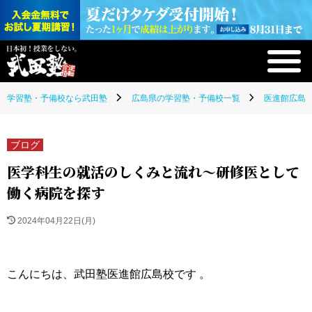
学習塾・予備校なら武田塾
広島県の学習塾・予備校一覧
医進館広島校
ブログ
医学科生の就活のしくみと流れ～研修医として
働く病院を探す
2024年04月22日(月)
こんにちは、武田塾医進館広島校です 。