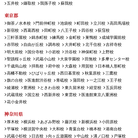
五井校
鎌取校
我孫子校
蘇我校
東京都
御茶ノ水本校
門前仲町校
池袋校
町田校
立川校
高田馬場校
新宿校
西葛西校
田町校
八王子校
四谷校
荻窪校
三軒茶屋校
錦糸町校
練馬校
金町校
巣鴨校
成城学園前校
赤羽校
自由が丘校
調布校
大井町校
北千住校
吉祥寺校
明大前校
国分寺校
小岩校
渋谷校
神保町校
上野校
聖蹟桜ヶ丘校
武蔵小山校
大泉学園校
田無校
多摩センター校
千歳烏山校
拝島校
府中校
大森校
用賀校
日本橋人形町校
高幡不動校
ひばりヶ丘校
西日暮里校
秋葉原校
三鷹校
旗の台校
医進館渋谷校
青砥校
蒲田校
一之江校
王子校
綾瀬校
豊洲校
ときわ台校
東久留米校
経堂校
五反田校
武蔵境校
国立校
西新井校
東雲校
医進館東京八重洲校
花小金井校
神奈川県
厚木校
横浜校
あざみ野校
藤沢校
新横浜校
小田原校
平塚校
横須賀中央校
大和校
青葉台校
橋本校
港南台校
武蔵小杉校
日吉校
向ヶ丘遊園校
中山校
溝ノ口校
戸塚校