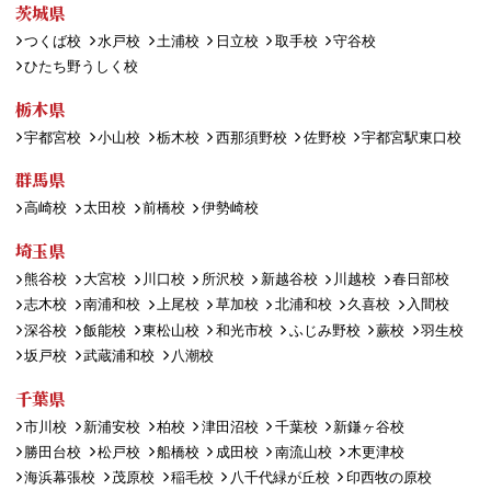
茨城県
つくば校
水戸校
土浦校
日立校
取手校
守谷校
ひたち野うしく校
栃木県
宇都宮校
小山校
栃木校
西那須野校
佐野校
宇都宮駅東口校
群馬県
高崎校
太田校
前橋校
伊勢崎校
埼玉県
熊谷校
大宮校
川口校
所沢校
新越谷校
川越校
春日部校
志木校
南浦和校
上尾校
草加校
北浦和校
久喜校
入間校
深谷校
飯能校
東松山校
和光市校
ふじみ野校
蕨校
羽生校
坂戸校
武蔵浦和校
八潮校
千葉県
市川校
新浦安校
柏校
津田沼校
千葉校
新鎌ヶ谷校
勝田台校
松戸校
船橋校
成田校
南流山校
木更津校
海浜幕張校
茂原校
稲毛校
八千代緑が丘校
印西牧の原校