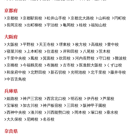
京都府
京都校
京都駅前校
松井山手校
京都北大路校
山科校
円町校
長岡京校
出町柳校
宇治校
亀岡校
桂校
福知山校
大阪府
大阪校
平野校
天王寺校
堺東校
枚方校
高槻校
豊中校
寝屋川校
上本町校
住道校
岸和田校
八尾校
茨木校
千里中央校
鳳校
箕面校
吹田校
河内長野校
守口校
難波校
京橋校
今福鶴見校
布施校
古市校
医進館大阪校
くずは校
和泉府中校
北野田校
新石切校
光明池校
北千里校
藤井寺校
中百舌鳥校
兵庫県
姫路校
神戸三宮校
西宮北口校
明石校
伊丹校
芦屋校
宝塚校
加古川校
神戸板宿校
三田校
阪神甲子園校
西神中央校
湊川校
川西能勢口校
岡本校
塚口校
垂水校
大久保校
尼崎校
名谷校
奈良県