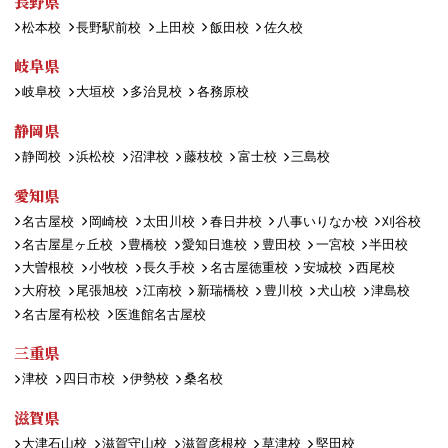
長野県
松本校
長野駅前校
上田校
飯田校
佐久校
岐阜県
岐阜校
大垣校
多治見校
各務原校
静岡県
静岡校
浜松校
沼津校
藤枝校
富士校
三島校
愛知県
名古屋校
岡崎校
太田川校
春日井校
八事いりなか校
刈谷校
名古屋星ヶ丘校
豊橋校
愛知日進校
豊田校
一宮校
半田校
大曽根校
小牧校
長久手校
名古屋徳重校
安城校
西尾校
大府校
尾張旭校
江南校
新瑞橋校
豊川校
犬山校
津島校
名古屋有松校
医進館名古屋校
三重県
津校
四日市校
伊勢校
桑名校
滋賀県
大津石山校
滋賀守山校
滋賀彦根校
草津校
堅田校