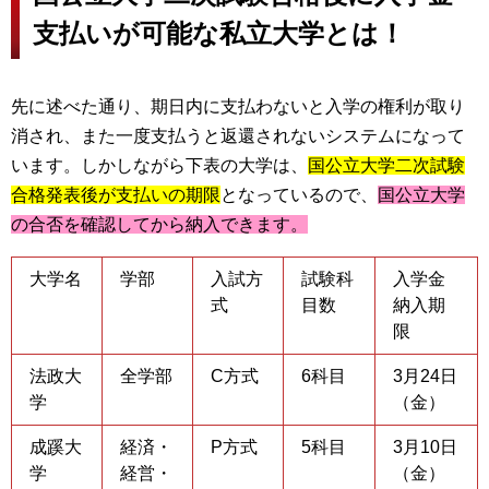
支払いが可能な私立大学とは！
先に述べた通り、期日内に支払わないと入学の権利が取り
消され、また一度支払うと返還されないシステムになって
います。しかしながら下表の大学は、
国公立大学二次試験
合格発表後が支払いの期限
となっているので、
国公立大学
の合否を確認してから納入できます。
大学名
学部
入試方
試験科
入学金
式
目数
納入期
限
法政大
全学部
C方式
6科目
3月24日
学
（金）
成蹊大
経済・
P方式
5科目
3月10日
学
経営・
（金）