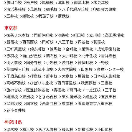
勝田台校
松戸校
船橋校
成田校
南流山校
木更津校
海浜幕張校
茂原校
稲毛校
八千代緑が丘校
印西牧の原校
五井校
鎌取校
我孫子校
蘇我校
東京都
御茶ノ水本校
門前仲町校
池袋校
町田校
立川校
高田馬場校
新宿校
西葛西校
田町校
八王子校
四谷校
荻窪校
三軒茶屋校
錦糸町校
練馬校
金町校
巣鴨校
成城学園前校
赤羽校
自由が丘校
調布校
大井町校
北千住校
吉祥寺校
明大前校
国分寺校
小岩校
渋谷校
神保町校
上野校
聖蹟桜ヶ丘校
武蔵小山校
大泉学園校
田無校
多摩センター校
千歳烏山校
拝島校
府中校
大森校
用賀校
日本橋人形町校
高幡不動校
ひばりヶ丘校
西日暮里校
秋葉原校
三鷹校
旗の台校
医進館渋谷校
青砥校
蒲田校
一之江校
王子校
綾瀬校
豊洲校
ときわ台校
東久留米校
経堂校
五反田校
武蔵境校
国立校
西新井校
東雲校
医進館東京八重洲校
花小金井校
神奈川県
厚木校
横浜校
あざみ野校
藤沢校
新横浜校
小田原校