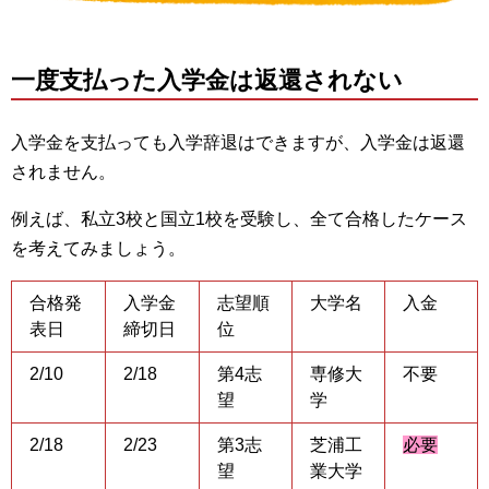
一度支払った入学金は返還されない
入学金を支払っても入学辞退はできますが、入学金は返還
されません。
例えば、私立3校と国立1校を受験し、全て合格したケース
を考えてみましょう。
合格発
入学金
志望順
大学名
入金
表日
締切日
位
2/10
2/18
第4志
専修大
不要
望
学
2/18
2/23
第3志
芝浦工
必要
望
業大学