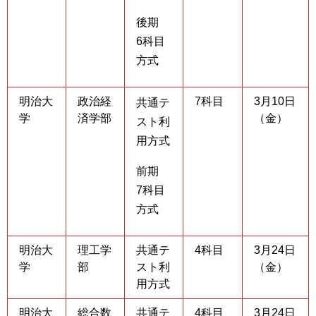
後期
6科目
方式
明治大
政治経
7科目
3月10日
共通テ
学
済学部
（金）
スト利
用方式
前期
7科目
方式
明治大
理工学
共通テ
4科目
3月24日
学
部
スト利
（金）
用方式
明治大
総合数
共通テ
4科目
3月24日