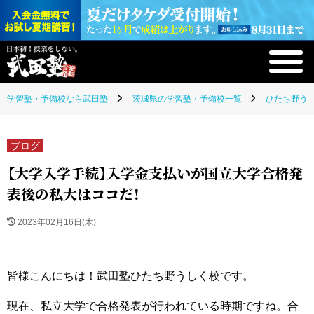
学習塾・予備校なら武田塾
茨城県の学習塾・予備校一覧
ひたち野うし
ブログ
【大学入学手続】入学金支払いが国立大学合格発
表後の私大はココだ！
2023年02月16日(木)
皆様こんにちは！武田塾ひたち野うしく校です。
現在、私立大学で合格発表が行われている時期ですね。合