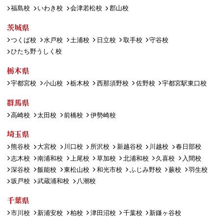
福島校
いわき校
会津若松校
郡山校
茨城県
つくば校
水戸校
土浦校
日立校
取手校
守谷校
ひたち野うしく校
栃木県
宇都宮校
小山校
栃木校
西那須野校
佐野校
宇都宮駅東口校
群馬県
高崎校
太田校
前橋校
伊勢崎校
埼玉県
熊谷校
大宮校
川口校
所沢校
新越谷校
川越校
春日部校
志木校
南浦和校
上尾校
草加校
北浦和校
久喜校
入間校
深谷校
飯能校
東松山校
和光市校
ふじみ野校
蕨校
羽生校
坂戸校
武蔵浦和校
八潮校
千葉県
市川校
新浦安校
柏校
津田沼校
千葉校
新鎌ヶ谷校