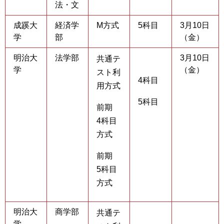
法・文
成蹊大
経済学
M方式
5科目
3月10日
学
部
（金）
明治大
法学部
3月10日
共通テ
学
（金）
スト利
4科目
用方式
5科目
前期
4科目
方式
前期
5科目
方式
明治大
商学部
共通テ
学