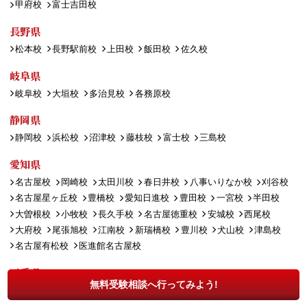
甲府校
富士吉田校
長野県
松本校
長野駅前校
上田校
飯田校
佐久校
岐阜県
岐阜校
大垣校
多治見校
各務原校
静岡県
静岡校
浜松校
沼津校
藤枝校
富士校
三島校
愛知県
名古屋校
岡崎校
太田川校
春日井校
八事いりなか校
刈谷校
名古屋星ヶ丘校
豊橋校
愛知日進校
豊田校
一宮校
半田校
大曽根校
小牧校
長久手校
名古屋徳重校
安城校
西尾校
大府校
尾張旭校
江南校
新瑞橋校
豊川校
犬山校
津島校
名古屋有松校
医進館名古屋校
三重県
無料受験相談へ行ってみよう!
津校
四日市校
伊勢校
桑名校