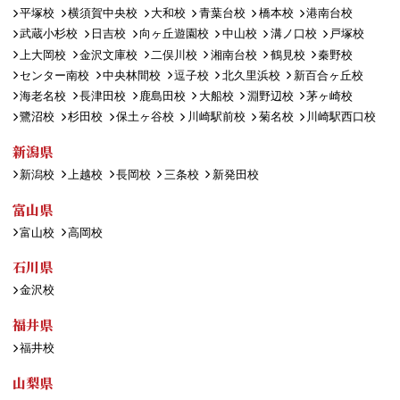
平塚校
横須賀中央校
大和校
青葉台校
橋本校
港南台校
武蔵小杉校
日吉校
向ヶ丘遊園校
中山校
溝ノ口校
戸塚校
上大岡校
金沢文庫校
二俣川校
湘南台校
鶴見校
秦野校
センター南校
中央林間校
逗子校
北久里浜校
新百合ヶ丘校
海老名校
長津田校
鹿島田校
大船校
淵野辺校
茅ヶ崎校
鷺沼校
杉田校
保土ヶ谷校
川崎駅前校
菊名校
川崎駅西口校
新潟県
新潟校
上越校
長岡校
三条校
新発田校
富山県
富山校
高岡校
石川県
金沢校
福井県
福井校
山梨県