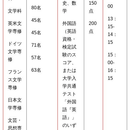
史、数
150
00
80名
文学科
学
点
13：
45名
英米文
外国語
200
15-
学専修
（英語
点
45名
14：
資格・
15
ドイツ
71名
検定試
文学専
験のス
15：
57名
修
コア、
00-
63名
または
16：
フラン
大学入
15
ス文学
学共通
専修
テスト
日本文
「外国
学専修
語『英
語』」
文芸・
のいず
思想専