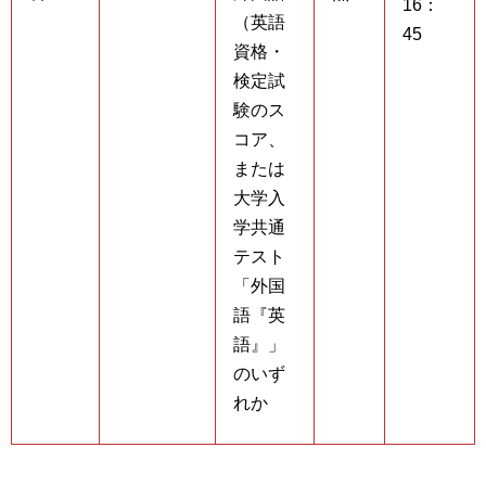
16：
（英語
45
資格・
検定試
験のス
コア、
または
大学入
学共通
テスト
「外国
語『英
語』」
のいず
れか