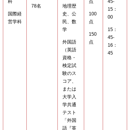
科
点
45-
78名
地理歴
15：
国際経
史、公
100
00
営学科
民、数
点
学
15：
150
45-
外国語
点
16：
（英語
45
資格・
検定試
験のス
コア、
または
大学入
学共通
テスト
「外国
語『英