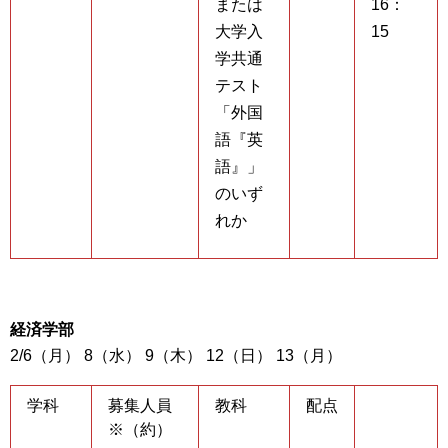
または
16：
大学入
15
学共通
テスト
「外国
語『英
語』」
のいず
れか
経済学部
2/6（月） 8（水） 9（木） 12（日） 13（月）
学科
募集人員
教科
配点
※（約）