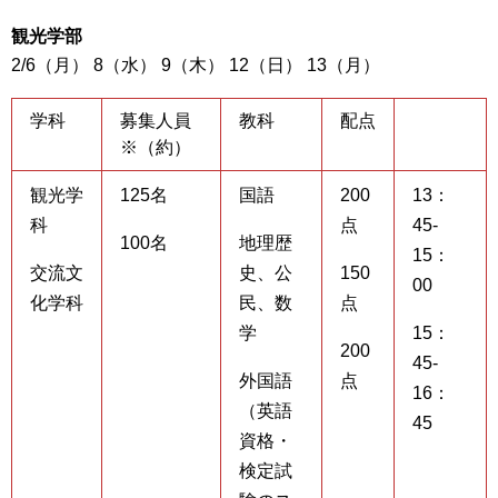
観光学部
2/6（月） 8（水） 9（木） 12（日） 13（月）
学科
募集人員
教科
配点
※（約）
観光学
125名
国語
200
13：
科
点
45-
100名
地理歴
15：
交流文
史、公
150
00
化学科
民、数
点
学
15：
200
45-
外国語
点
16：
（英語
45
資格・
検定試