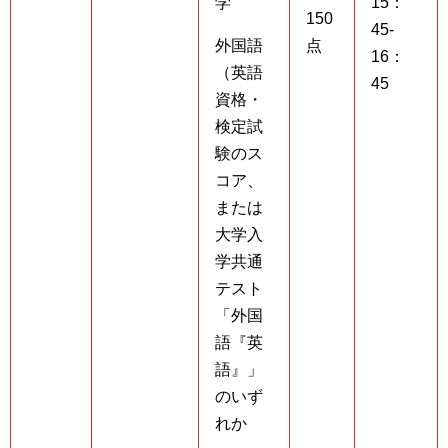
学
15：
150
45-
外国語
点
16：
（英語
45
資格・
検定試
験のス
コア、
または
大学入
学共通
テスト
「外国
語『英
語』」
のいず
れか