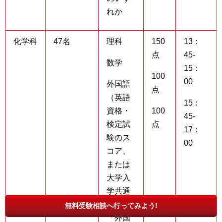
れか
化学科
47名
理科
150
13：
点
45-
数学
15：
100
00
外国語
点
（英語
15：
資格・
100
45-
検定試
点
17：
験のス
00
コア、
または
大学入
学共通
テスト
無料受験相談へ行ってみよう!
「外国