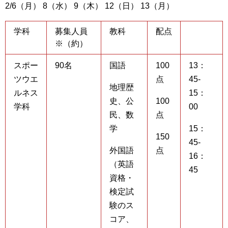
2/6（月） 8（水） 9（木） 12（日） 13（月）
学科
募集人員
教科
配点
※（約）
スポー
90名
国語
100
13：
ツウエ
点
45-
地理歴
ルネス
15：
史、公
100
学科
00
民、数
点
学
15：
150
45-
外国語
点
16：
（英語
45
資格・
検定試
験のス
コア、