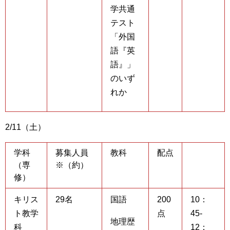
学共通
テスト
「外国
語『英
語』」
のいず
れか
2/11（土）
学科
募集人員
教科
配点
（専
※（約）
修）
キリス
29名
国語
200
10：
ト教学
点
45-
地理歴
科
12：