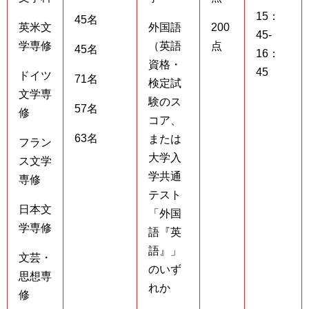
15：
45名
英米文
外国語
200
45-
学専修
（英語
点
45名
16：
資格・
45
ドイツ
71名
検定試
文学専
験のス
57名
修
コア、
63名
または
フラン
大学入
ス文学
学共通
専修
テスト
日本文
「外国
学専修
語『英
語』」
文芸・
のいず
思想専
れか
修