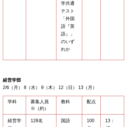
学共通
テスト
「外国
語『英
語』」
のいず
れか
経営学部
2/6（月） 8（水） 9（木） 12（日） 13（月）
学科
募集人員
教科
配点
※（約）
経営学
128名
国語
100
13：