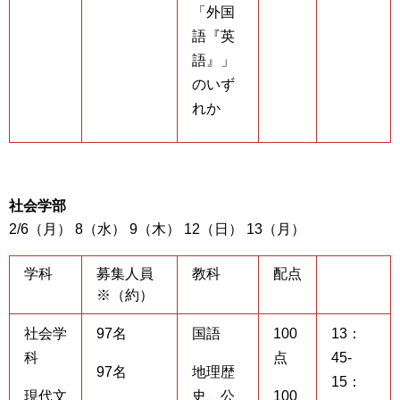
「外国
語『英
語』」
のいず
れか
社会学部
2/6（月） 8（水） 9（木） 12（日） 13（月）
学科
募集人員
教科
配点
※（約）
社会学
97名
国語
100
13：
科
点
45-
97名
地理歴
15：
現代文
史、公
100