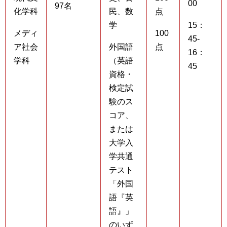
00
97名
化学科
民、数
点
学
15：
メディ
100
45-
ア社会
外国語
点
16：
学科
（英語
45
資格・
検定試
験のス
コア、
または
大学入
学共通
テスト
「外国
語『英
語』」
のいず