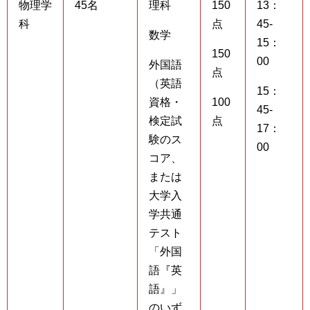
物理学
45名
理科
150
13：
科
点
45-
数学
15：
150
00
外国語
点
（英語
15：
資格・
100
45-
検定試
点
17：
験のス
00
コア、
または
大学入
学共通
テスト
「外国
語『英
語』」
のいず