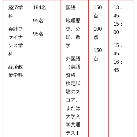
経済学
184名
国語
150
13：
科
点
45-
95名
地理歴
15：
会計フ
史、公
100
00
95名
ァイナ
民、数
点
ンス学
学
15：
150
科
45-
外国語
点
16：
経済政
（英語
45
策学科
資格・
検定試
験のス
コア、
または
大学入
学共通
テスト