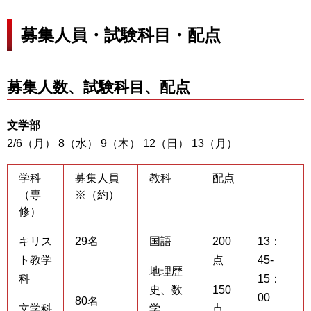
募集人員・試験科目・配点
募集人数、試験科目、配点
文学部
2/6（月） 8（水） 9（木） 12（日） 13（月）
学科
募集人員
教科
配点
（専
※（約）
修）
キリス
29名
国語
200
13：
ト教学
点
45-
地理歴
科
15：
史、数
150
00
80名
文学科
学
点