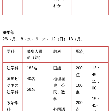
れか
法学部
2/6（月） 8（水） 9（木） 12（日） 13（月）
学科
募集人員
教科
配点
※（約）
法学科
183名
国語
200
13：
点
45-
国際ビ
40名
地理歴
15：
ジネス
史、公
100
00
58名
法学科
民、数
点
学
15：
政治学
200
45-
科
外国語
点