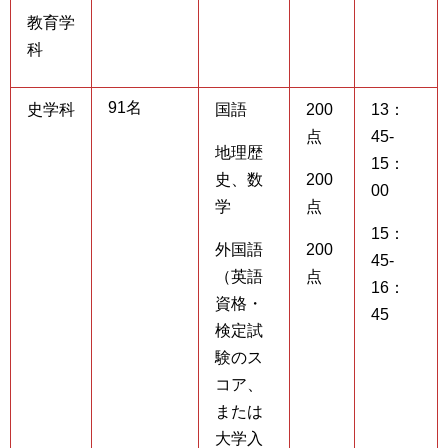
教育学
科
91名
史学科
国語
200
13：
点
45-
地理歴
15：
史、数
200
00
学
点
15：
外国語
200
45-
（英語
点
16：
資格・
45
検定試
験のス
コア、
または
大学入