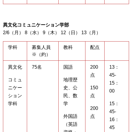
異文化コミュニケーション学部
2/6（月） 8（水） 9（木） 12（日） 13（月）
学科
募集人員
教科
配点
※（約）
異文化
75名
国語
200
13：
点
45-
コミュ
地理歴
15：
ニケー
史、公
150
00
ション
民、数
点
学科
学
15：
200
45-
外国語
点
16：
（英語
45