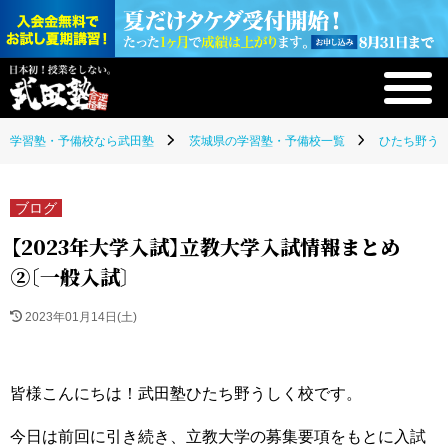
学習塾・予備校なら武田塾
茨城県の学習塾・予備校一覧
ひたち野うし
ブログ
【2023年大学入試】立教大学入試情報まとめ
②〔一般入試〕
2023年01月14日(土)
皆様こんにちは！武田塾ひたち野うしく校です。
今日は前回に引き続き、立教大学の募集要項をもとに入試