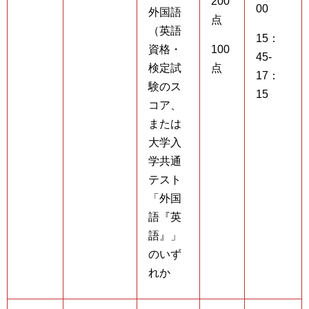
200
00
外国語
点
（英語
15：
資格・
100
45-
検定試
点
17：
験のス
15
コア、
または
大学入
学共通
テスト
「外国
語『英
語』」
のいず
れか