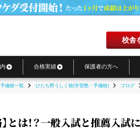
校舎
内
合格実績
保護者の方へ
・予備校一覧
ひたち野うしく校(学習塾・予備校)
ブログ
】とは！？一般入試と推薦入試に