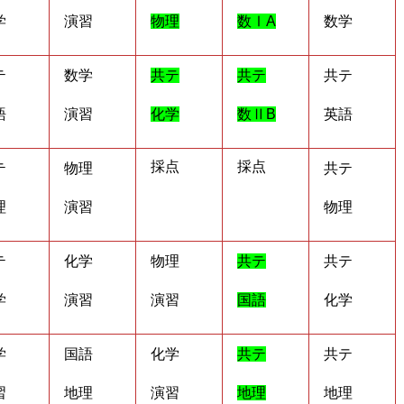
学
演習
物理
数ⅠA
数学
テ
数学
共テ
共テ
共テ
語
演習
化学
数ⅡB
英語
採点
採点
テ
物理
共テ
理
演習
物理
テ
化学
物理
共テ
共テ
学
演習
演習
国語
化学
学
国語
化学
共テ
共テ
習
地理
演習
地理
地理