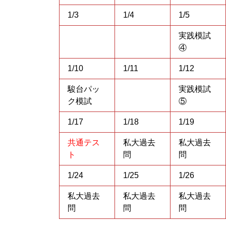
1/3
1/4
1/5
実践模試
④
1/10
1/11
1/12
駿台パッ
実践模試
ク模試
⑤
1/17
1/18
1/19
共通テス
私大過去
私大過去
ト
問
問
1/24
1/25
1/26
私大過去
私大過去
私大過去
問
問
問