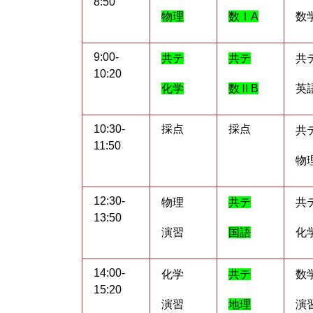
8:50
物理
数ⅠA
数
9:00-
共テ
共テ
共
10:20
化学
数ⅡB
英
10:30-
採点
採点
共
11:50
物
12:30-
物理
共テ
共
13:50
演習
国語
化
14:00-
化学
共テ
数
15:20
演習
地理
演