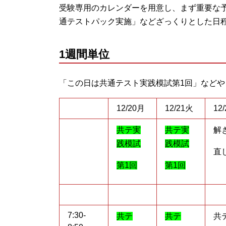
受験専用のカレンダーを用意し、まず重要な
通テストパック実施」などざっくりとした日
1週間単位
「この日は共通テスト実践模試第1回」など
12/20月
12/21火
12
共テ実
共テ実
解
践模試
践模試
直
第1回
第1回
7:30-
共テ
共テ
共