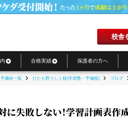
校舎
内
合格実績
保護者の方へ
・予備校一覧
ひたち野うしく校(学習塾・予備校)
ブログ
対に失敗しない！学習計画表作