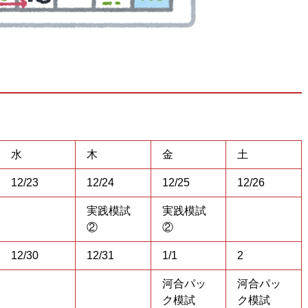
水
木
金
土
12/23
12/24
12/25
12/26
実践模試
実践模試
②
②
12/30
12/31
1/1
2
河合パッ
河合パッ
ク模試
ク模試