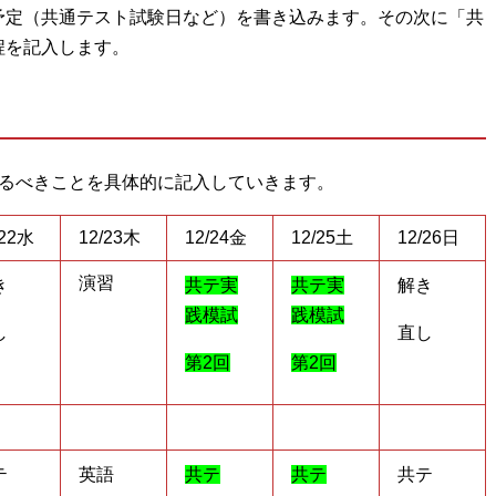
予定（共通テスト試験日など）を書き込みます。その次に「共
程を記入します。
やるべきことを具体的に記入していきます。
/22水
12/23木
12/24金
12/25土
12/26日
演習
き
共テ実
共テ実
解き
践模試
践模試
し
直し
第2回
第2回
テ
英語
共テ
共テ
共テ