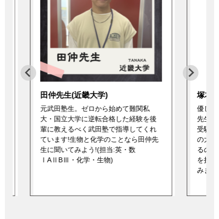
田仲先生(近畿大学)
塚本先
元武田塾生。ゼロから始めて難関私
優しく
大・国立大学に逆転合格した経験を後
先生で
ン
輩に教えるべく武田塾で指導してくれ
受験に
輩
ています!生物と化学のことなら田仲先
の大学
生に聞いてみよう!(担当:英・数
るのも
ⅠAⅡBⅢ・化学・生物)
を担当
みまし