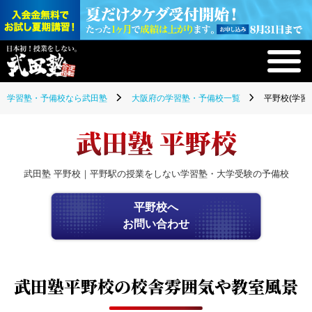
学習塾・予備校なら武田塾
大阪府の学習塾・予備校一覧
平野校(学習
武田塾 平野校
武田塾 平野校｜平野駅の授業をしない学習塾・大学受験の予備校
平野校へ
お問い合わせ
武田塾平野校の
校舎雰囲気や教室風景