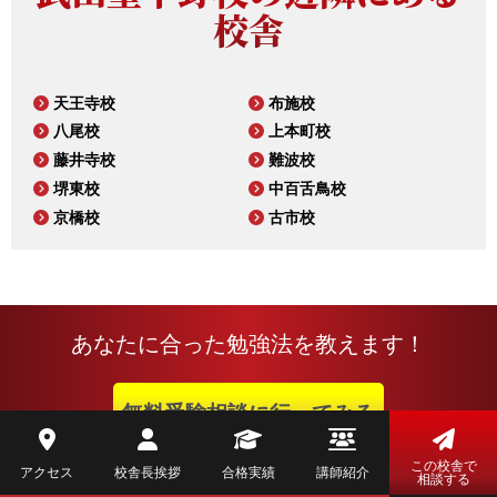
校舎
天王寺校
布施校
八尾校
上本町校
藤井寺校
難波校
堺東校
中百舌鳥校
京橋校
古市校
あなたに合った勉強法を教えます！
無料受験相談に行ってみる
この校舎で
アクセス
校舎長挨拶
合格実績
講師紹介
相談する