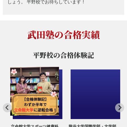
しょう。 平野校でお待ちしています！
武田塾の合格実績
平野校の
合格体験記
大
立命館大学スポーツ健康科
龍谷大学国際学部・文学部