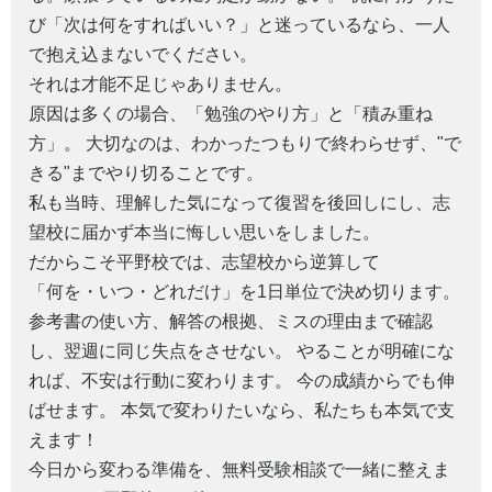
び「次は何をすればいい？」と迷っているなら、一人
で抱え込まないでください。
それは才能不足じゃありません。
原因は多くの場合、「勉強のやり方」と「積み重ね
方」。 大切なのは、わかったつもりで終わらせず、"で
きる"までやり切ることです。
私も当時、理解した気になって復習を後回しにし、志
望校に届かず本当に悔しい思いをしました。
だからこそ平野校では、志望校から逆算して
「何を・いつ・どれだけ」を1日単位で決め切ります。
参考書の使い方、解答の根拠、ミスの理由まで確認
し、翌週に同じ失点をさせない。 やることが明確にな
れば、不安は行動に変わります。 今の成績からでも伸
ばせます。 本気で変わりたいなら、私たちも本気で支
えます！
今日から変わる準備を、無料受験相談で一緒に整えま