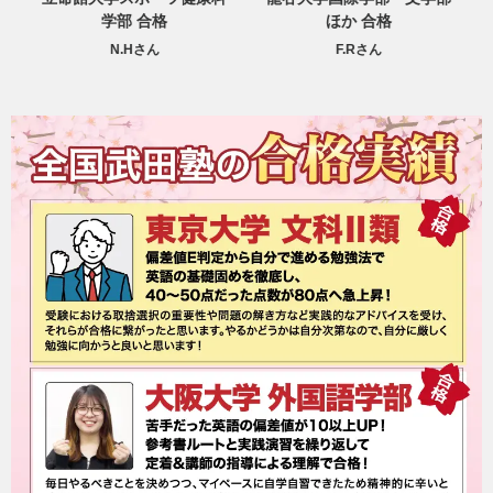
学
学部 合格
ほか 合格
N.Hさん
F.Rさん