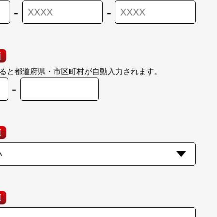
-
-
須
ると都道府県・市区町村が自動入力されます。
-
須
須