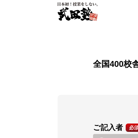
全国400校
ご記入者
必