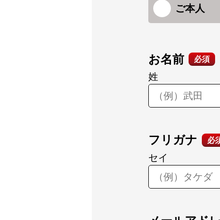
ご本人
お名前
必須
姓
フリガナ
必
セイ