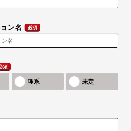
ション名
必須
必須
理系
未定