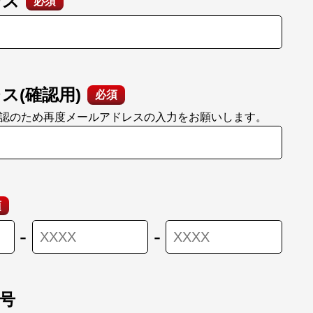
レス
必須
ス(確認用)
必須
認のため再度メールアドレスの入力をお願いします。
須
-
-
号