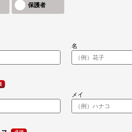
保護者
名
須
メイ