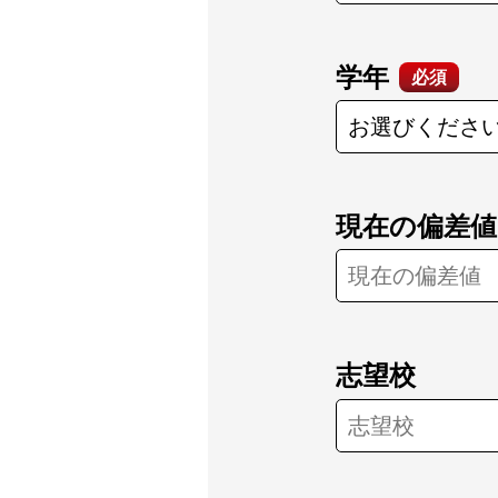
学年
必須
現在の偏差値
志望校