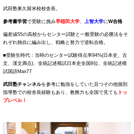
武田塾東久留米校校舎長。
参考書学習
で受験に挑み
早稲田大学
、
上智大学
に
W合格
偏差値55の高校からセンター試験と一般受験の必勝法をそ
れぞれ独自に編み出し、戦略と努力で逆転合格。
■受験生時代：当時のセンター試験得点率94%(日本史、古
文、漢文満点)、全統記述模試日本史全国8位、全統記述模
試国語Max77
武田塾チャンネル
を参考に勉強をしていた且つその他個別
指導塾での校舎長経験もあり、教務力も全国で見ても
トッ
プレベル！