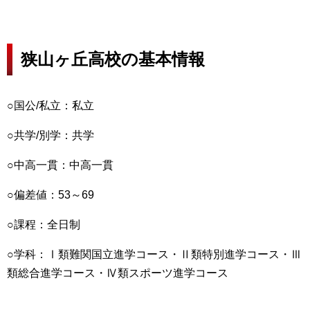
狭山ヶ丘高校の基本情報
○国公/私立：私立
○共学/別学：共学
○中高一貫：中高一貫
○偏差値：53～69
○課程：全日制
○学科：Ⅰ類難関国立進学コース・Ⅱ類特別進学コース・Ⅲ
類総合進学コース・Ⅳ類スポーツ進学コース