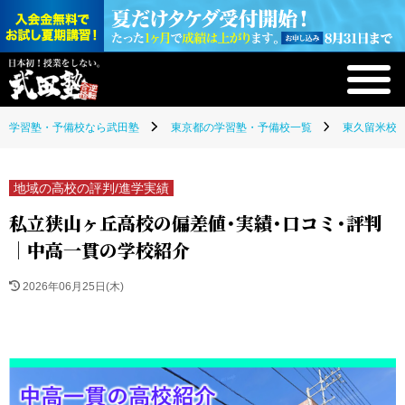
学習塾・予備校なら武田塾
東京都の学習塾・予備校一覧
東久留米校(
地域の高校の評判/進学実績
私立狭山ヶ丘高校の偏差値・実績・口コミ・評判
｜中高一貫の学校紹介
2026年06月25日(木)