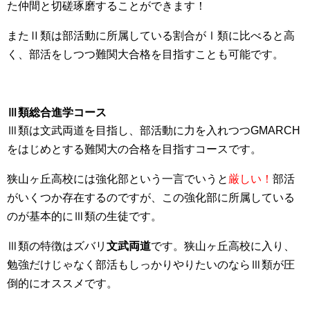
た仲間と切磋琢磨することができます！
またⅡ類は部活動に所属している割合がⅠ類に比べると高
く、部活をしつつ難関大合格を目指すことも可能です。
Ⅲ類総合進学コース
Ⅲ類は文武両道を目指し、部活動に力を入れつつGMARCH
をはじめとする難関大の合格を目指すコースです。
狭山ヶ丘高校には強化部という一言でいうと
厳しい！
部活
がいくつか存在するのですが、この強化部に所属している
のが基本的にⅢ類の生徒です。
Ⅲ類の特徴はズバリ
文武両道
です。狭山ヶ丘高校に入り、
勉強だけじゃなく部活もしっかりやりたいのならⅢ類が圧
倒的にオススメです。