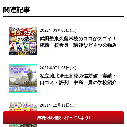
関連記事
2022年03月05日(土)
武田塾東久留米校のココがスゴイ！
統括・校舎長・講師など４つの強み
2021年07月08日(木)
私立城北埼玉高校の偏差値・実績・
口コミ・評判｜中高一貫の学校紹介
2021年12月11日(土)
共通テスト同日模試はいつ？目標や
無料受験相談へ行ってみよう!
対策・復習・活用方法・メリット