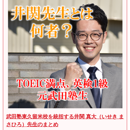
武田塾東久留米校を統括する井関 真大（いせき ま
さひろ）先生のまとめ