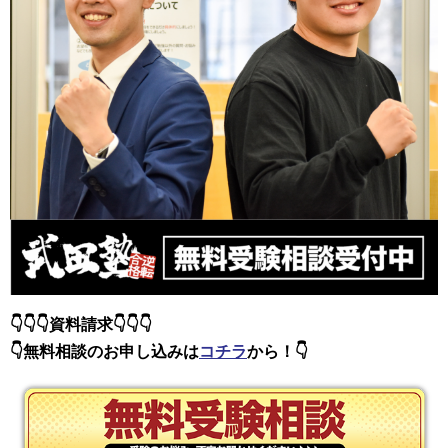
👇👇👇資料請求👇👇👇
👇無料相談のお
申し込みは
コチラ
から！👇