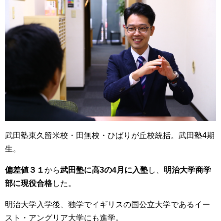
武田塾東久留米校・田無校・ひばりが丘校統括。武田塾4期
生。
偏差値３１
から
武田塾に高3の4月に入塾
し、
明治大学商学
部に現役合格
した。
明治大学入学後、独学でイギリスの国公立大学であるイー
スト・アングリア大学にも進学。