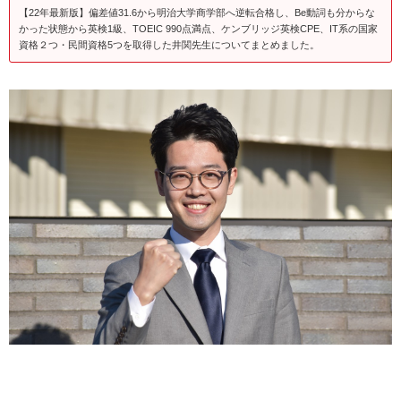
【22年最新版】偏差値31.6から明治大学商学部へ逆転合格し、Be動詞も分からな
かった状態から英検1級、TOEIC 990点満点、ケンブリッジ英検CPE、IT系の国家
資格２つ・民間資格5つを取得した井関先生についてまとめました。