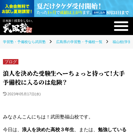
学習塾・予備校なら武田塾
広島県の学習塾・予備校一覧
福山校(学習
ブログ
浪人を決めた受験生へーちょっと待って！大手
予備校に入るのは危険？
2023年05月17日(水)
みなさんこんにちは！武田塾福山校です。
今日は、
浪人を決めた高校３年生
、または、
勉強している