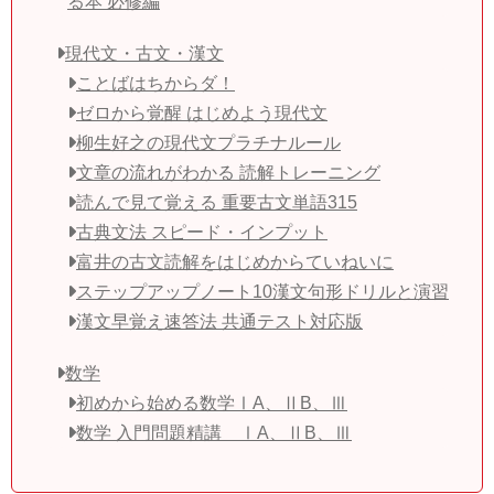
る本 必修編
現代文・古文・漢文
ことばはちからダ！
ゼロから覚醒 はじめよう現代文
柳生好之の現代文プラチナルール
文章の流れがわかる 読解トレーニング
読んで見て覚える 重要古文単語315
古典文法 スピード・インプット
富井の古文読解をはじめからていねいに
ステップアップノート10漢文句形ドリルと演習
漢文早覚え速答法 共通テスト対応版
数学
初めから始める数学ⅠA、ⅡB、Ⅲ
数学 入門問題精講 ⅠA、ⅡB、Ⅲ