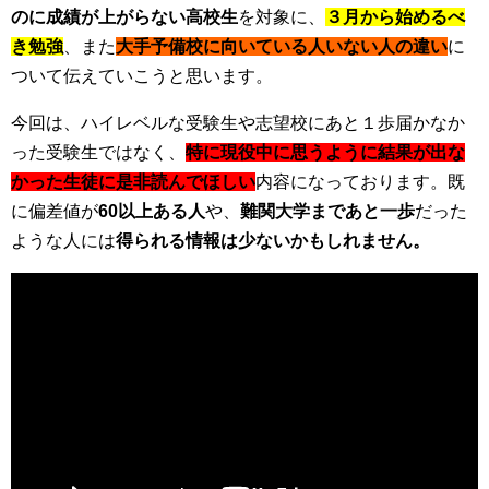
のに成績が上がらない高校生
を対象に、
３月から始めるべ
き勉強
、また
大手予備校に向いている人いない人の違い
に
ついて伝えていこうと思います。
今回は、ハイレベルな受験生や志望校にあと１歩届かなか
った受験生ではなく、
特に現役中に思うように結果が出な
かった生徒に是非読んでほしい
内容になっております。既
に偏差値が
60以上ある人
や、
難関大学まであと一歩
だった
ような人には
得られる情報は少ないかもしれません。