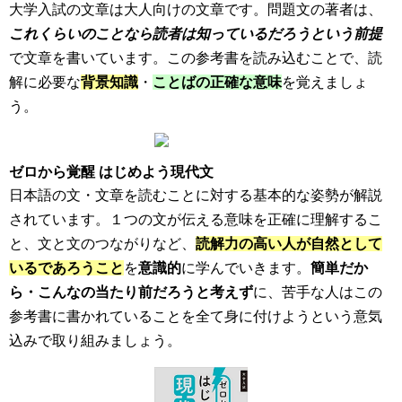
大学入試の文章は大人向けの文章です。問題文の著者は、
これくらいのことなら読者は知っているだろうという前提
で文章を書いています。この参考書を読み込むことで、読
解に必要な
背景知識
・
ことばの正確な意味
を覚えましょ
う。
ゼロから覚醒 はじめよう現代文
日本語の文・文章を読むことに対する基本的な姿勢が解説
されています。１つの文が伝える意味を正確に理解するこ
と、文と文のつながりなど、
読解力の高い人が自然として
いるであろうこと
を
意識的
に学んでいきます。
簡単だか
ら・こんなの当たり前だろうと考えず
に、苦手な人はこの
参考書に書かれていることを全て身に付けようという意気
込みで取り組みましょう。