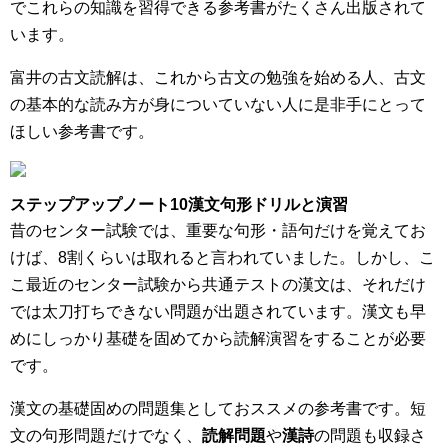
でこれらの知識を習得できる参考書がたくさん出版されて
います。
富井の古文読解は、これから古文の勉強を始める人、古文
の基本的な読み方が身についていない人に是非手にとって
ほしい参考書です。
ステップアップノート10漢文句形ドリルと演習
昔のセンター試験では、重要な句形・語句だけを覚えてお
けば、8割くらいは取れると言われていました。しかし、こ
こ最近のセンター試験から共通テストの漢文は、それだけ
では太刀打ちできない問題が出題されています。漢文も早
めにしっかり基礎を固めてから読解演習をすることが必要
です。
漢文の基礎固めの問題集としておススメの参考書です。短
文の句形問題だけでなく、
読解問題
や
漢詩
の問題も収録さ