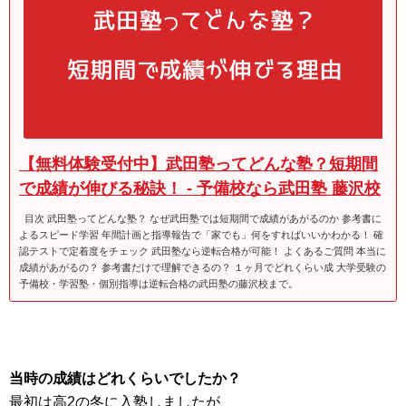
【無料体験受付中】武田塾ってどんな塾？短期間
で成績が伸びる秘訣！ - 予備校なら武田塾 藤沢校
目次 武田塾ってどんな塾？ なぜ武田塾では短期間で成績があがるのか 参考書に
よるスピード学習 年間計画と指導報告で「家でも」何をすればいいかわかる！ 確
認テストで定着度をチェック 武田塾なら逆転合格が可能！ よくあるご質問 本当に
成績があがるの？ 参考書だけで理解できるの？ １ヶ月でどれくらい成 大学受験の
予備校・学習塾・個別指導は逆転合格の武田塾の藤沢校まで。
当時の成績はどれくらいでしたか？
最初は高2の冬に入塾しましたが、