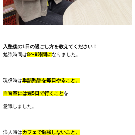
入塾後の1日の過ごし方を教えてください！
勉強時間は
8〜9時間に
なりました。
現役時は
単語熟語を毎日やること、
自習室には週5日で行くこと
を
意識しました。
浪人時は
カフェで勉強しないこと、