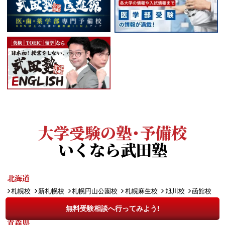
大学受験の塾・予備校
いくなら武田塾
北海道
札幌校
新札幌校
札幌円山公園校
札幌麻生校
旭川校
函館校
千歳校
帯広校
札幌大通校
無料受験相談へ行ってみよう!
青森県