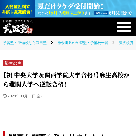
学習塾・予備校なら武田塾
神奈川県の学習塾・予備校一覧
藤沢校(学
塾生の声
【祝 中央大学＆関西学院大学合格！】麻生高校か
ら難関大学へ逆転合格！
2023年03月31日(金)