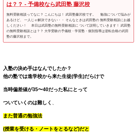
は？？ - 予備校なら武田塾 藤沢校
無料受験相談ってなに？ こんにちは！ 武田塾藤沢校です。 勉強について悩みが
あるけど、 一人じゃ解決できない・・ そんなときは武田塾の 無料受験相談にお越
しください！ 本日は武田塾の無料受験相談に ついて説明していきます！ 武田塾
の無料受験相談とは？？ 大学受験の予備校・学習塾・個別指導は逆転合格の武田
塾の藤沢校まで。
入塾の決め手はなんでしたか？
他の塾では進学校から来た生徒(学生)だらけで
当時偏差値が35〜40だった私にとって
ついていくのは難しく
、
また普通の勉強法
(授業を受ける・ノートをとるなど)だと