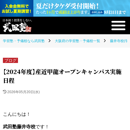
学習塾・予備校なら武田塾
大阪府の学習塾・予備校一覧
藤井寺校(学
ブログ
【2024年度】産近甲龍オープンキャンパス実施
日程
2026年05月20日(水)
こんにちは！
武田塾藤井寺校
です！