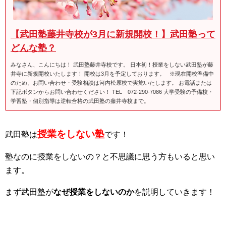
【武田塾藤井寺校が3月に新規開校！】武田塾って
どんな塾？
みなさん、こんにちは！ 武田塾藤井寺校です。 日本初！授業をしない武田塾が藤
井寺に新規開校いたします！ 開校は3月を予定しております。 ※現在開校準備中
のため、お問い合わせ・受験相談は河内松原校で実施いたします。 お電話または
下記ボタンからお問い合わせください！ TEL 072-290-7086 大学受験の予備校・
学習塾・個別指導は逆転合格の武田塾の藤井寺校まで。
授業をしない塾
武田塾は
です！
塾なのに授業をしないの？と不思議に思う方もいると思い
ます。
まず武田塾が
なぜ授業をしないのか
を説明していきます！