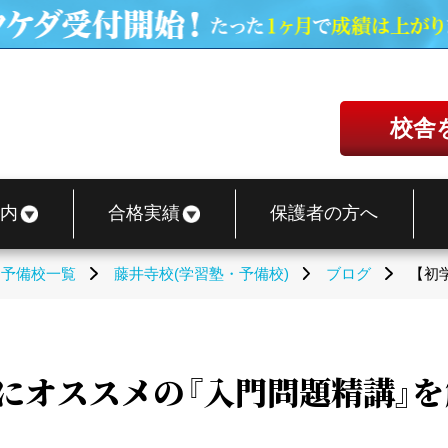
校舎
内
合格実績
保護者の方へ
・予備校一覧
藤井寺校(学習塾・予備校)
ブログ
【初
にオススメの『入門問題精講』