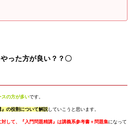
はやった方が良い？？〇
ースの方が多い
です。
講』の役割について解説
していこうと思います。
に対して、『入門問題精講』は講義系参考書＋問題集
になって