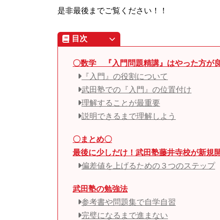
是非最後までご覧ください！！
目次
〇数学 『入門問題精講』はやった方が
『入門』の役割について
武田塾での『入門』の位置付け
理解することが最重要
説明できるまで理解しよう
〇まとめ〇
最後に少しだけ！武田塾藤井寺校が新規
偏差値を上げるための３つのステップ
武田塾の勉強法
参考書や問題集で自学自習
完璧になるまで進まない