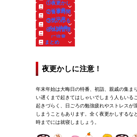
①夜更かし
に注意
②食事時間
に注意
③気のゆる
みに注意
④体調管理
に注意
まとめ
夜更かしに注意！
年末年始は大晦日の特番、初詣、親戚の集まり
い遅くまで起きてはしゃいでしまう人もいる
起きづらく、日ごろの勉強疲れやストレスが
しまうこともあります。全く夜更かしするな
時までには就寝しましょう。