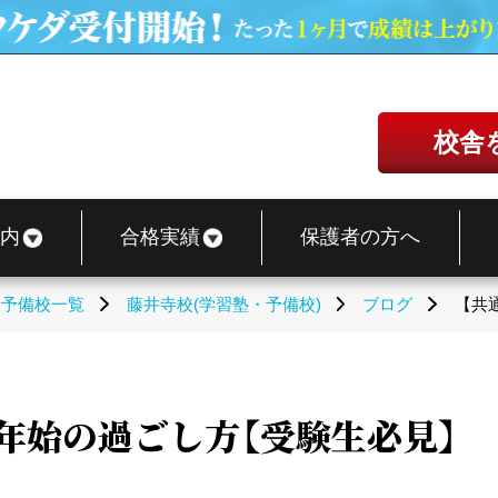
校舎
内
合格実績
保護者の方へ
・予備校一覧
藤井寺校(学習塾・予備校)
ブログ
【共
年始の過ごし方【受験生必見】