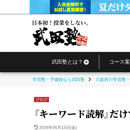
武田塾とは？
コース案
学習塾・予備校なら武田塾
大阪府の学習塾
ブログ
『キーワード読解』だけ
2026年05月15日(金)