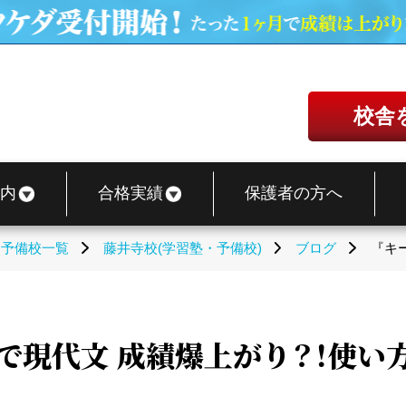
校舎
内
合格実績
保護者の方へ
・予備校一覧
藤井寺校(学習塾・予備校)
ブログ
『キ
で現代文 成績爆上がり？！使い