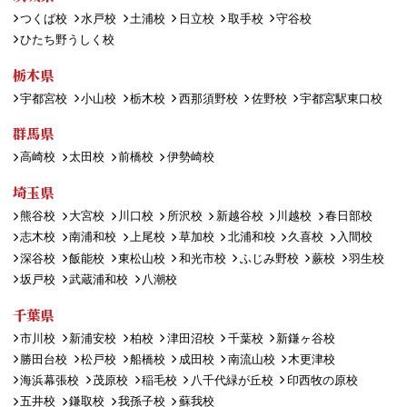
つくば校
水戸校
土浦校
日立校
取手校
守谷校
ひたち野うしく校
栃木県
宇都宮校
小山校
栃木校
西那須野校
佐野校
宇都宮駅東口校
群馬県
高崎校
太田校
前橋校
伊勢崎校
埼玉県
熊谷校
大宮校
川口校
所沢校
新越谷校
川越校
春日部校
志木校
南浦和校
上尾校
草加校
北浦和校
久喜校
入間校
深谷校
飯能校
東松山校
和光市校
ふじみ野校
蕨校
羽生校
坂戸校
武蔵浦和校
八潮校
千葉県
市川校
新浦安校
柏校
津田沼校
千葉校
新鎌ヶ谷校
勝田台校
松戸校
船橋校
成田校
南流山校
木更津校
海浜幕張校
茂原校
稲毛校
八千代緑が丘校
印西牧の原校
五井校
鎌取校
我孫子校
蘇我校