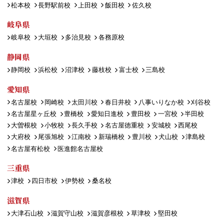
松本校
長野駅前校
上田校
飯田校
佐久校
岐阜県
岐阜校
大垣校
多治見校
各務原校
静岡県
静岡校
浜松校
沼津校
藤枝校
富士校
三島校
愛知県
名古屋校
岡崎校
太田川校
春日井校
八事いりなか校
刈谷校
名古屋星ヶ丘校
豊橋校
愛知日進校
豊田校
一宮校
半田校
大曽根校
小牧校
長久手校
名古屋徳重校
安城校
西尾校
大府校
尾張旭校
江南校
新瑞橋校
豊川校
犬山校
津島校
名古屋有松校
医進館名古屋校
三重県
津校
四日市校
伊勢校
桑名校
滋賀県
大津石山校
滋賀守山校
滋賀彦根校
草津校
堅田校