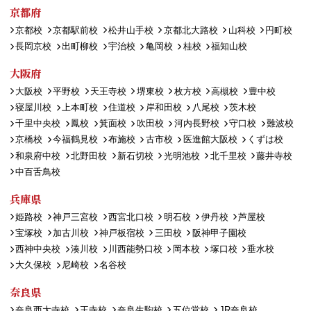
京都府
京都校
京都駅前校
松井山手校
京都北大路校
山科校
円町校
長岡京校
出町柳校
宇治校
亀岡校
桂校
福知山校
大阪府
大阪校
平野校
天王寺校
堺東校
枚方校
高槻校
豊中校
寝屋川校
上本町校
住道校
岸和田校
八尾校
茨木校
千里中央校
鳳校
箕面校
吹田校
河内長野校
守口校
難波校
京橋校
今福鶴見校
布施校
古市校
医進館大阪校
くずは校
和泉府中校
北野田校
新石切校
光明池校
北千里校
藤井寺校
中百舌鳥校
兵庫県
姫路校
神戸三宮校
西宮北口校
明石校
伊丹校
芦屋校
宝塚校
加古川校
神戸板宿校
三田校
阪神甲子園校
西神中央校
湊川校
川西能勢口校
岡本校
塚口校
垂水校
大久保校
尼崎校
名谷校
奈良県
奈良西大寺校
王寺校
奈良生駒校
五位堂校
JR奈良校