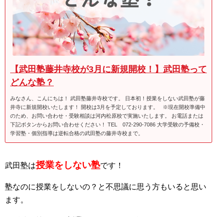
【武田塾藤井寺校が3月に新規開校！】武田塾って
どんな塾？
みなさん、こんにちは！ 武田塾藤井寺校です。 日本初！授業をしない武田塾が藤
井寺に新規開校いたします！ 開校は3月を予定しております。 ※現在開校準備中
のため、お問い合わせ・受験相談は河内松原校で実施いたします。 お電話または
下記ボタンからお問い合わせください！ TEL 072-290-7086 大学受験の予備校・
学習塾・個別指導は逆転合格の武田塾の藤井寺校まで。
授業をしない塾
武田塾は
です！
塾なのに授業をしないの？と不思議に思う方もいると思い
ます。