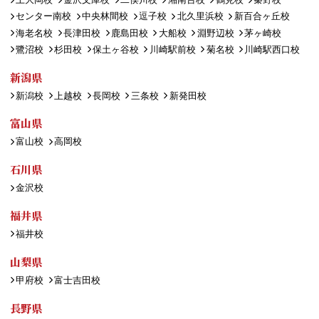
センター南校
中央林間校
逗子校
北久里浜校
新百合ヶ丘校
海老名校
長津田校
鹿島田校
大船校
淵野辺校
茅ヶ崎校
鷺沼校
杉田校
保土ヶ谷校
川崎駅前校
菊名校
川崎駅西口校
新潟県
新潟校
上越校
長岡校
三条校
新発田校
富山県
富山校
高岡校
石川県
金沢校
福井県
福井校
山梨県
甲府校
富士吉田校
長野県