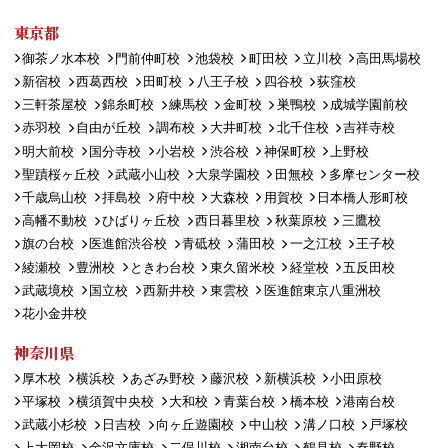
東京都
御茶ノ水本校
門前仲町校
池袋校
町田校
立川校
高田馬場校
新宿校
西葛西校
田町校
八王子校
四谷校
荻窪校
三軒茶屋校
錦糸町校
練馬校
金町校
巣鴨校
成城学園前校
赤羽校
自由が丘校
調布校
大井町校
北千住校
吉祥寺校
明大前校
国分寺校
小岩校
渋谷校
神保町校
上野校
聖蹟桜ヶ丘校
武蔵小山校
大泉学園校
田無校
多摩センター校
千歳烏山校
拝島校
府中校
大森校
用賀校
日本橋人形町校
高幡不動校
ひばりヶ丘校
西日暮里校
秋葉原校
三鷹校
旗の台校
医進館渋谷校
青砥校
蒲田校
一之江校
王子校
綾瀬校
豊洲校
ときわ台校
東久留米校
経堂校
五反田校
武蔵境校
国立校
西新井校
東雲校
医進館東京八重洲校
花小金井校
神奈川県
厚木校
横浜校
あざみ野校
藤沢校
新横浜校
小田原校
平塚校
横須賀中央校
大和校
青葉台校
橋本校
港南台校
武蔵小杉校
日吉校
向ヶ丘遊園校
中山校
溝ノ口校
戸塚校
上大岡校
金沢文庫校
二俣川校
湘南台校
鶴見校
秦野校