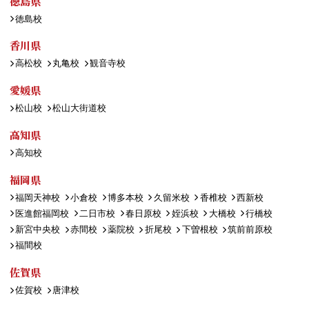
徳島県
徳島校
香川県
高松校
丸亀校
観音寺校
愛媛県
松山校
松山大街道校
高知県
高知校
福岡県
福岡天神校
小倉校
博多本校
久留米校
香椎校
西新校
医進館福岡校
二日市校
春日原校
姪浜校
大橋校
行橋校
新宮中央校
赤間校
薬院校
折尾校
下曽根校
筑前前原校
福間校
佐賀県
佐賀校
唐津校