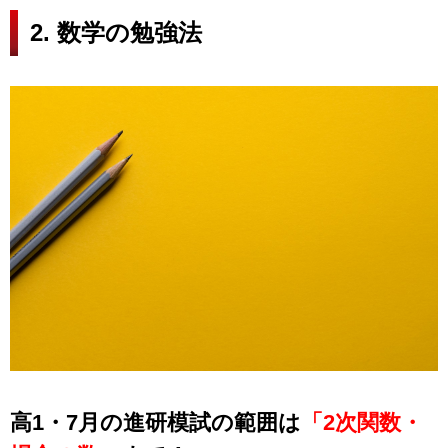
2. 数学の勉強法
高1・7月の進研模試の範囲は
「2次関数・