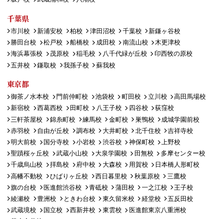
千葉県
市川校
新浦安校
柏校
津田沼校
千葉校
新鎌ヶ谷校
勝田台校
松戸校
船橋校
成田校
南流山校
木更津校
海浜幕張校
茂原校
稲毛校
八千代緑が丘校
印西牧の原校
五井校
鎌取校
我孫子校
蘇我校
東京都
御茶ノ水本校
門前仲町校
池袋校
町田校
立川校
高田馬場校
新宿校
西葛西校
田町校
八王子校
四谷校
荻窪校
三軒茶屋校
錦糸町校
練馬校
金町校
巣鴨校
成城学園前校
赤羽校
自由が丘校
調布校
大井町校
北千住校
吉祥寺校
明大前校
国分寺校
小岩校
渋谷校
神保町校
上野校
聖蹟桜ヶ丘校
武蔵小山校
大泉学園校
田無校
多摩センター校
千歳烏山校
拝島校
府中校
大森校
用賀校
日本橋人形町校
高幡不動校
ひばりヶ丘校
西日暮里校
秋葉原校
三鷹校
旗の台校
医進館渋谷校
青砥校
蒲田校
一之江校
王子校
綾瀬校
豊洲校
ときわ台校
東久留米校
経堂校
五反田校
武蔵境校
国立校
西新井校
東雲校
医進館東京八重洲校