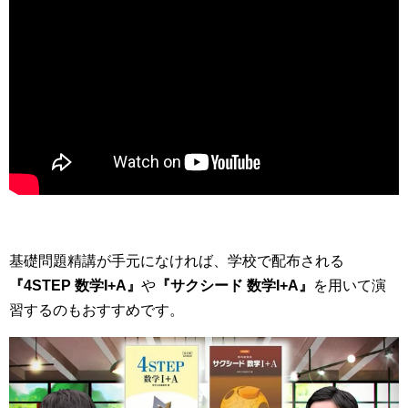
基礎問題精講が手元になければ、学校で配布される
『4STEP 数学I+A』
や
『サクシード 数学I+A』
を用いて演
習するのもおすすめです。