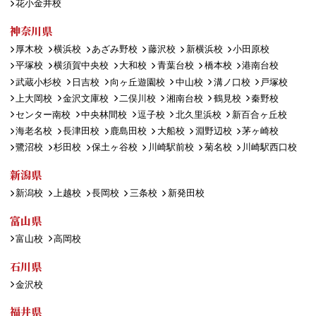
花小金井校
神奈川県
厚木校
横浜校
あざみ野校
藤沢校
新横浜校
小田原校
平塚校
横須賀中央校
大和校
青葉台校
橋本校
港南台校
武蔵小杉校
日吉校
向ヶ丘遊園校
中山校
溝ノ口校
戸塚校
上大岡校
金沢文庫校
二俣川校
湘南台校
鶴見校
秦野校
センター南校
中央林間校
逗子校
北久里浜校
新百合ヶ丘校
海老名校
長津田校
鹿島田校
大船校
淵野辺校
茅ヶ崎校
鷺沼校
杉田校
保土ヶ谷校
川崎駅前校
菊名校
川崎駅西口校
新潟県
新潟校
上越校
長岡校
三条校
新発田校
富山県
富山校
高岡校
石川県
金沢校
福井県