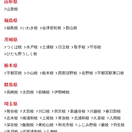
山形県
山形校
福島県
福島校
いわき校
会津若松校
郡山校
茨城県
つくば校
水戸校
土浦校
日立校
取手校
守谷校
ひたち野うしく校
栃木県
宇都宮校
小山校
栃木校
西那須野校
佐野校
宇都宮駅東口校
群馬県
高崎校
太田校
前橋校
伊勢崎校
埼玉県
熊谷校
大宮校
川口校
所沢校
新越谷校
川越校
春日部校
志木校
南浦和校
上尾校
草加校
北浦和校
久喜校
入間校
深谷校
飯能校
東松山校
和光市校
ふじみ野校
蕨校
羽生校
坂戸校
武蔵浦和校
八潮校