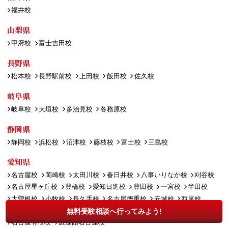
福井校
山梨県
甲府校
富士吉田校
長野県
松本校
長野駅前校
上田校
飯田校
佐久校
岐阜県
岐阜校
大垣校
多治見校
各務原校
静岡県
静岡校
浜松校
沼津校
藤枝校
富士校
三島校
愛知県
名古屋校
岡崎校
太田川校
春日井校
八事いりなか校
刈谷校
名古屋星ヶ丘校
豊橋校
愛知日進校
豊田校
一宮校
半田校
大曽根校
小牧校
長久手校
名古屋徳重校
安城校
西尾校
大府校
尾張旭校
江南校
新瑞橋校
豊川校
犬山校
津島校
無料受験相談へ行ってみよう!
名古屋有松校
医進館名古屋校