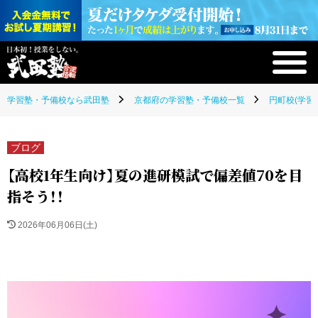
学習塾・予備校なら武田塾
京都府の学習塾・予備校一覧
円町校(学習
ブログ
【高校1年生向け】夏の進研模試で偏差値70を目
指そう！！
2026年06月06日(土)