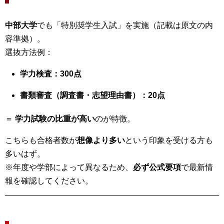
中部大学
でも「特別奨学生入試」を実施（記載は原文の内
容準拠）。
選抜方法例：
学力検査：300点
書類審査（調査書・志望理由書）：20点
＝
学力試験の比重が高い
のが特徴。
こちらも合格者数が
想像より多い
という印象を受ける方も
多いはず。
※年度や学部によって異なるため、
必ず公式要項
で最新情
報を確認してください。