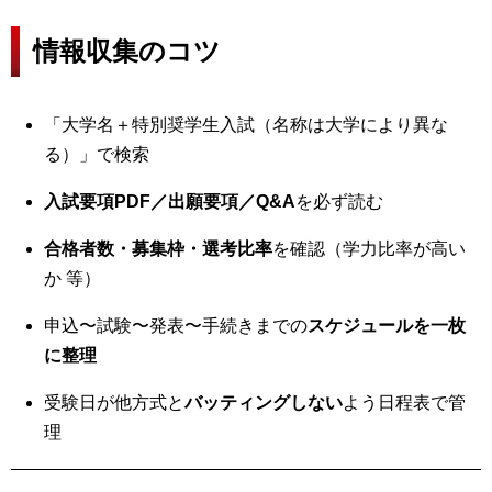
情報収集のコツ
「大学名＋特別奨学生入試（名称は大学により異な
る）」で検索
入試要項PDF／出願要項／Q&A
を必ず読む
合格者数・募集枠・選考比率
を確認（学力比率が高い
か 等）
申込〜試験〜発表〜手続きまでの
スケジュールを一枚
に整理
受験日が他方式と
バッティングしない
よう日程表で管
理