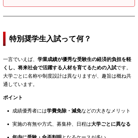
特別奨学生入試って何？
一言でいえば、
学業成績が優秀な受験生の経済的負担を軽
くし、将来社会で活躍する人材を育てるための入試
です。
大学ごとに名称や制度設計は異なりますが、趣旨は概ね共
通しています。
ポイント
成績優秀者には
学費免除・減免
などの大きなメリット
実施の有無や方式、募集枠、日程は
大学ごとに異なる
年内に受験・合否判明
となるケースが多い