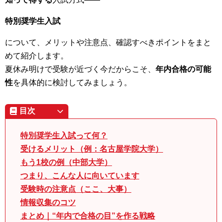
特別奨学生入試
について、メリットや注意点、確認すべきポイントをまと
めて紹介します。
夏休み明けで受験が近づく今だからこそ、
年内合格の可能
性
を具体的に検討してみましょう。
目次
特別奨学生入試って何？
受けるメリット（例：名古屋学院大学）
もう1校の例（中部大学）
つまり、こんな人に向いています
受験時の注意点（ここ、大事）
情報収集のコツ
まとめ｜“年内で合格の目”を作る戦略