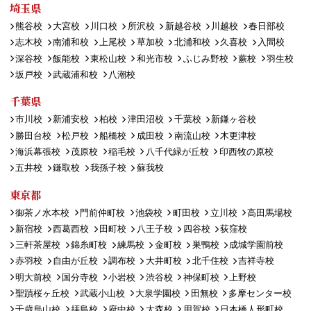
埼玉県
熊谷校
大宮校
川口校
所沢校
新越谷校
川越校
春日部校
志木校
南浦和校
上尾校
草加校
北浦和校
久喜校
入間校
深谷校
飯能校
東松山校
和光市校
ふじみ野校
蕨校
羽生校
坂戸校
武蔵浦和校
八潮校
千葉県
市川校
新浦安校
柏校
津田沼校
千葉校
新鎌ヶ谷校
勝田台校
松戸校
船橋校
成田校
南流山校
木更津校
海浜幕張校
茂原校
稲毛校
八千代緑が丘校
印西牧の原校
五井校
鎌取校
我孫子校
蘇我校
東京都
御茶ノ水本校
門前仲町校
池袋校
町田校
立川校
高田馬場校
新宿校
西葛西校
田町校
八王子校
四谷校
荻窪校
三軒茶屋校
錦糸町校
練馬校
金町校
巣鴨校
成城学園前校
赤羽校
自由が丘校
調布校
大井町校
北千住校
吉祥寺校
明大前校
国分寺校
小岩校
渋谷校
神保町校
上野校
聖蹟桜ヶ丘校
武蔵小山校
大泉学園校
田無校
多摩センター校
千歳烏山校
拝島校
府中校
大森校
用賀校
日本橋人形町校