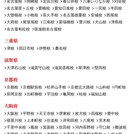
名古屋校
岡崎校
太田川校
春日井校
八事いりなか校
刈谷校
名古屋星ヶ丘校
豊橋校
愛知日進校
豊田校
一宮校
半田校
大曽根校
小牧校
長久手校
名古屋徳重校
安城校
西尾校
大府校
尾張旭校
江南校
新瑞橋校
豊川校
犬山校
津島校
名古屋有松校
医進館名古屋校
三重県
津校
四日市校
伊勢校
桑名校
滋賀県
大津石山校
滋賀守山校
滋賀彦根校
草津校
堅田校
京都府
京都校
京都駅前校
松井山手校
京都北大路校
山科校
円町校
長岡京校
出町柳校
宇治校
亀岡校
桂校
福知山校
大阪府
大阪校
平野校
天王寺校
堺東校
枚方校
高槻校
豊中校
寝屋川校
上本町校
住道校
岸和田校
八尾校
茨木校
千里中央校
鳳校
箕面校
吹田校
河内長野校
守口校
難波校