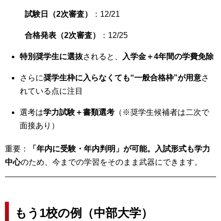
試験日（2次審査）
：12/21
合格発表（2次審査）
：12/25
特別奨学生に選抜
されると、
入学金＋4年間の学費免除
さらに
奨学生枠に入らなくても“一般合格枠”が用意
さ
れている点に注目
選考は
学力試験＋書類選考
（※奨学生候補者は二次で
面接あり）
重要：
「年内に受験・年内判明」が可能。入試形式も学力
中心
のため、今までの学習をそのまま武器にできます。
もう1校の例（中部大学）