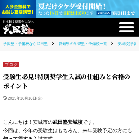
学習塾・予備校なら武田塾
愛知県の学習塾・予備校一覧
安城校(学習
ブログ
受験生必見！特別奨学生入試の仕組みと合格の
ポイント
2025年10月10日(金)
こんにちは！安城市の
武田塾安城校
です。
今回は、今年の受験生はもちろん、来年受験予定の方にも
知って得する
入試方式――