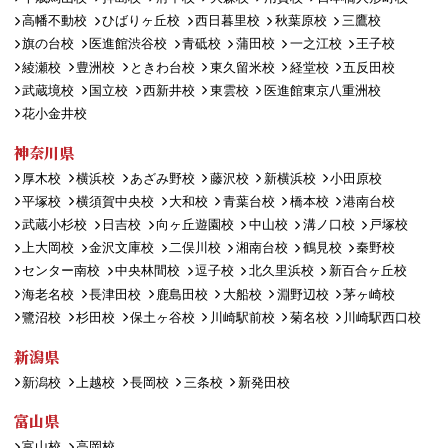
高幡不動校
ひばりヶ丘校
西日暮里校
秋葉原校
三鷹校
旗の台校
医進館渋谷校
青砥校
蒲田校
一之江校
王子校
綾瀬校
豊洲校
ときわ台校
東久留米校
経堂校
五反田校
武蔵境校
国立校
西新井校
東雲校
医進館東京八重洲校
花小金井校
神奈川県
厚木校
横浜校
あざみ野校
藤沢校
新横浜校
小田原校
平塚校
横須賀中央校
大和校
青葉台校
橋本校
港南台校
武蔵小杉校
日吉校
向ヶ丘遊園校
中山校
溝ノ口校
戸塚校
上大岡校
金沢文庫校
二俣川校
湘南台校
鶴見校
秦野校
センター南校
中央林間校
逗子校
北久里浜校
新百合ヶ丘校
海老名校
長津田校
鹿島田校
大船校
淵野辺校
茅ヶ崎校
鷺沼校
杉田校
保土ヶ谷校
川崎駅前校
菊名校
川崎駅西口校
新潟県
新潟校
上越校
長岡校
三条校
新発田校
富山県
富山校
高岡校