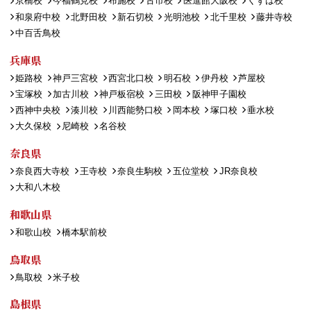
京橋校
今福鶴見校
布施校
古市校
医進館大阪校
くずは校
和泉府中校
北野田校
新石切校
光明池校
北千里校
藤井寺校
中百舌鳥校
兵庫県
姫路校
神戸三宮校
西宮北口校
明石校
伊丹校
芦屋校
宝塚校
加古川校
神戸板宿校
三田校
阪神甲子園校
西神中央校
湊川校
川西能勢口校
岡本校
塚口校
垂水校
大久保校
尼崎校
名谷校
奈良県
奈良西大寺校
王寺校
奈良生駒校
五位堂校
JR奈良校
大和八木校
和歌山県
和歌山校
橋本駅前校
鳥取県
鳥取校
米子校
島根県