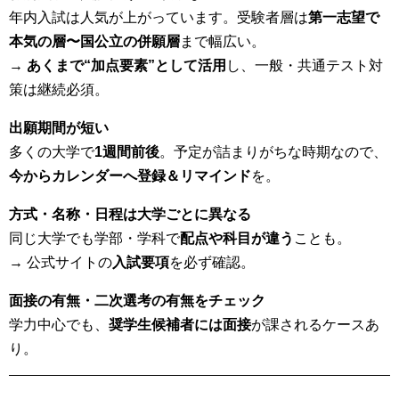
年内入試は人気が上がっています。受験者層は
第一志望で
本気の層〜国公立の併願層
まで幅広い。
→
あくまで“加点要素”として活用
し、一般・共通テスト対
策は継続必須。
出願期間が短い
多くの大学で
1週間前後
。予定が詰まりがちな時期なので、
今からカレンダーへ登録＆リマインド
を。
方式・名称・日程は大学ごとに異なる
同じ大学でも学部・学科で
配点や科目が違う
ことも。
→ 公式サイトの
入試要項
を必ず確認。
面接の有無・二次選考の有無をチェック
学力中心でも、
奨学生候補者には面接
が課されるケースあ
り。