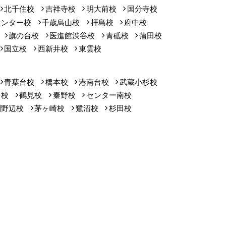
北千住校
吉祥寺校
明大前校
国分寺校
センター校
千歳烏山校
拝島校
府中校
旗の台校
医進館渋谷校
青砥校
蒲田校
国立校
西新井校
東雲校
青葉台校
橋本校
港南台校
武蔵小杉校
台校
鶴見校
秦野校
センター南校
淵野辺校
茅ヶ崎校
鷺沼校
杉田校