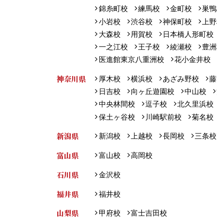
錦糸町校
練馬校
金町校
巣鴨
小岩校
渋谷校
神保町校
上野
大森校
用賀校
日本橋人形町校
一之江校
王子校
綾瀬校
豊洲
医進館東京八重洲校
花小金井校
神奈川県
厚木校
横浜校
あざみ野校
藤
日吉校
向ヶ丘遊園校
中山校
中央林間校
逗子校
北久里浜校
保土ヶ谷校
川崎駅前校
菊名校
新潟県
新潟校
上越校
長岡校
三条校
富山県
富山校
高岡校
石川県
金沢校
福井県
福井校
山梨県
甲府校
富士吉田校