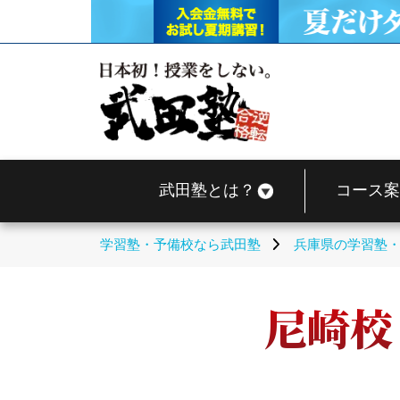
武田塾とは？
コース案
学習塾・予備校なら武田塾
兵庫県の学習塾
尼崎校