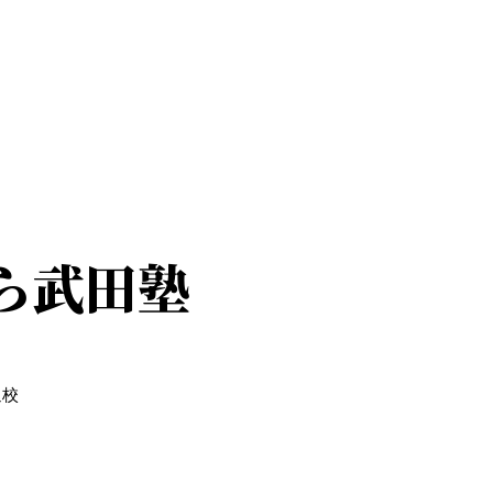
ら武田塾
通校