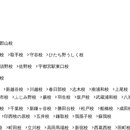
郡山校
校
取手校
守谷校
ひたち野うしく校
須野校
佐野校
宇都宮駅東口校
校
新越谷校
川越校
春日部校
志木校
南浦和校
上尾校
市校
ふじみ野校
蕨校
羽生校
坂戸校
武蔵浦和校
八
校
千葉校
新鎌ヶ谷校
勝田台校
松戸校
船橋校
成田
印西牧の原校
五井校
鎌取校
我孫子校
蘇我校
校
町田校
立川校
高田馬場校
新宿校
西葛西校
田町