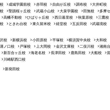
校
成城学園前校
赤羽校
自由が丘校
調布校
大井町校
校
聖蹟桜ヶ丘校
武蔵小山校
大泉学園校
田無校
多摩
高幡不動校
ひばりヶ丘校
西日暮里校
秋葉原校
三鷹校
校
ときわ台校
東久留米校
経堂校
五反田校
武蔵境校
沢校
新横浜校
小田原校
平塚校
横須賀中央校
大和校
溝ノ口校
戸塚校
上大岡校
金沢文庫校
二俣川校
湘南
新百合ヶ丘校
海老名校
長津田校
鹿島田校
大船校
川崎駅西口校
新発田校