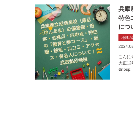
兵庫
特色
につ
地域の
2024.0
こんにち
大正12
&nbsp