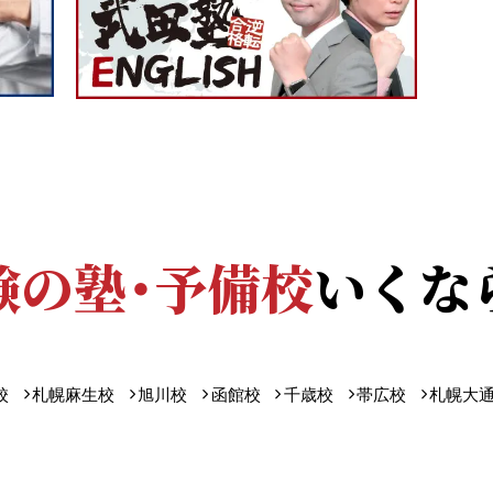
験の塾・予備校
いくな
校
札幌麻生校
旭川校
函館校
千歳校
帯広校
札幌大