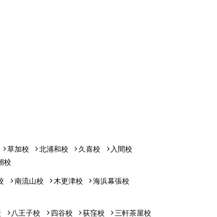
草加校
北浦和校
久喜校
入間校
潮校
校
南流山校
木更津校
海浜幕張校
校
八王子校
四谷校
荻窪校
三軒茶屋校