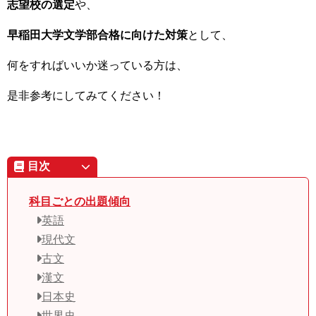
志望校の選定
や、
早稲田大学文学部合格に向けた対策
として、
何をすればいいか迷っている方は、
是非参考にしてみてください！
目次
科目ごとの出題傾向
英語
現代文
古文
漢文
日本史
世界史