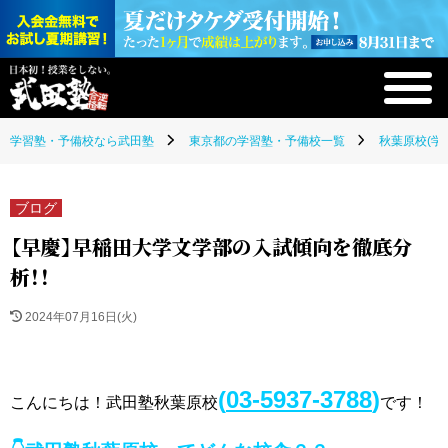
学習塾・予備校なら武田塾
東京都の学習塾・予備校一覧
秋葉原校(学
ブログ
【早慶】早稲田大学文学部の入試傾向を徹底分
析！！
2024年07月16日(火)
(
03-5937-3788
)
こんにちは！武田塾秋葉原校
です！