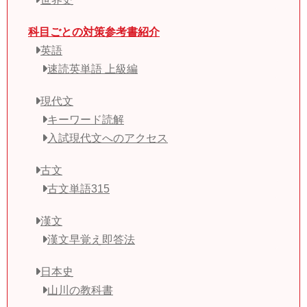
科目ごとの対策参考書紹介
英語
速読英単語 上級編
現代文
キーワード読解
入試現代文へのアクセス
古文
古文単語315
漢文
漢文早覚え即答法
日本史
山川の教科書