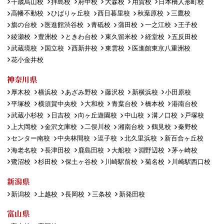
千歳烏山校
拝島校
府中校
大森校
用賀校
日本橋人形町校
高幡不動校
ひばりヶ丘校
西日暮里校
秋葉原校
三鷹校
旗の台校
医進館渋谷校
青砥校
蒲田校
一之江校
王子校
綾瀬校
豊洲校
ときわ台校
東久留米校
経堂校
五反田校
武蔵境校
国立校
西新井校
東雲校
医進館東京八重洲校
花小金井校
神奈川県
厚木校
横浜校
あざみ野校
藤沢校
新横浜校
小田原校
平塚校
横須賀中央校
大和校
青葉台校
橋本校
港南台校
武蔵小杉校
日吉校
向ヶ丘遊園校
中山校
溝ノ口校
戸塚校
上大岡校
金沢文庫校
二俣川校
湘南台校
鶴見校
秦野校
センター南校
中央林間校
逗子校
北久里浜校
新百合ヶ丘校
海老名校
長津田校
鹿島田校
大船校
淵野辺校
茅ヶ崎校
鷺沼校
杉田校
保土ヶ谷校
川崎駅前校
菊名校
川崎駅西口校
新潟県
新潟校
上越校
長岡校
三条校
新発田校
富山県