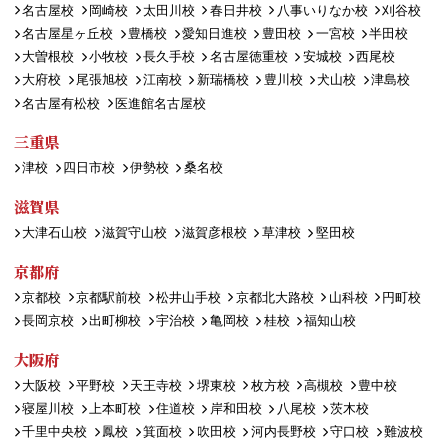
名古屋校
岡崎校
太田川校
春日井校
八事いりなか校
刈谷校
名古屋星ヶ丘校
豊橋校
愛知日進校
豊田校
一宮校
半田校
大曽根校
小牧校
長久手校
名古屋徳重校
安城校
西尾校
大府校
尾張旭校
江南校
新瑞橋校
豊川校
犬山校
津島校
名古屋有松校
医進館名古屋校
三重県
津校
四日市校
伊勢校
桑名校
滋賀県
大津石山校
滋賀守山校
滋賀彦根校
草津校
堅田校
京都府
京都校
京都駅前校
松井山手校
京都北大路校
山科校
円町校
長岡京校
出町柳校
宇治校
亀岡校
桂校
福知山校
大阪府
大阪校
平野校
天王寺校
堺東校
枚方校
高槻校
豊中校
寝屋川校
上本町校
住道校
岸和田校
八尾校
茨木校
千里中央校
鳳校
箕面校
吹田校
河内長野校
守口校
難波校