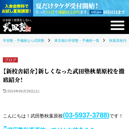
学習塾・予備校なら武田塾
東京都の学習塾・予備校一覧
秋葉原校(学
ブログ
【新校舎紹介】新しくなった武田塾秋葉原校を徹
底紹介！
2024年06月29日(土)
(
03-5937-3788
)
こんにちは！武田塾秋葉原校
です！