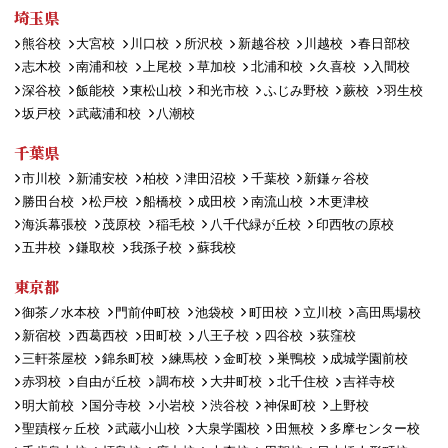
埼玉県
熊谷校
大宮校
川口校
所沢校
新越谷校
川越校
春日部校
志木校
南浦和校
上尾校
草加校
北浦和校
久喜校
入間校
深谷校
飯能校
東松山校
和光市校
ふじみ野校
蕨校
羽生校
坂戸校
武蔵浦和校
八潮校
千葉県
市川校
新浦安校
柏校
津田沼校
千葉校
新鎌ヶ谷校
勝田台校
松戸校
船橋校
成田校
南流山校
木更津校
海浜幕張校
茂原校
稲毛校
八千代緑が丘校
印西牧の原校
五井校
鎌取校
我孫子校
蘇我校
東京都
御茶ノ水本校
門前仲町校
池袋校
町田校
立川校
高田馬場校
新宿校
西葛西校
田町校
八王子校
四谷校
荻窪校
三軒茶屋校
錦糸町校
練馬校
金町校
巣鴨校
成城学園前校
赤羽校
自由が丘校
調布校
大井町校
北千住校
吉祥寺校
明大前校
国分寺校
小岩校
渋谷校
神保町校
上野校
聖蹟桜ヶ丘校
武蔵小山校
大泉学園校
田無校
多摩センター校