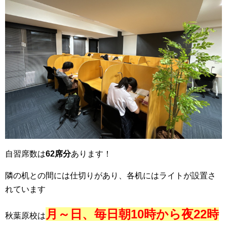
自習席数は
62席分
あります！
隣の机との間には仕切りがあり、各机にはライトが設置さ
れています
月～日、毎日朝10時から夜22時
秋葉原校は