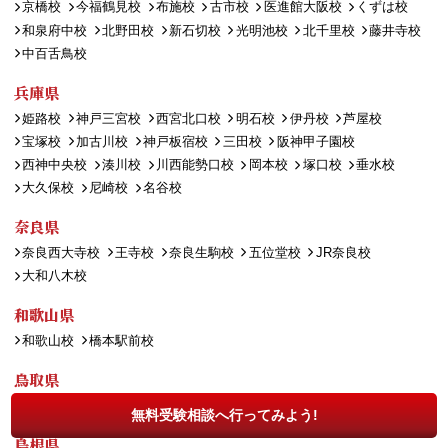
京橋校
今福鶴見校
布施校
古市校
医進館大阪校
くずは校
和泉府中校
北野田校
新石切校
光明池校
北千里校
藤井寺校
中百舌鳥校
兵庫県
姫路校
神戸三宮校
西宮北口校
明石校
伊丹校
芦屋校
宝塚校
加古川校
神戸板宿校
三田校
阪神甲子園校
西神中央校
湊川校
川西能勢口校
岡本校
塚口校
垂水校
大久保校
尼崎校
名谷校
奈良県
奈良西大寺校
王寺校
奈良生駒校
五位堂校
JR奈良校
大和八木校
和歌山県
和歌山校
橋本駅前校
鳥取県
鳥取校
米子校
無料受験相談へ行ってみよう!
島根県