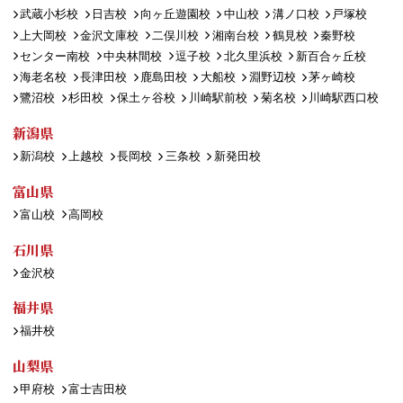
武蔵小杉校
日吉校
向ヶ丘遊園校
中山校
溝ノ口校
戸塚校
上大岡校
金沢文庫校
二俣川校
湘南台校
鶴見校
秦野校
センター南校
中央林間校
逗子校
北久里浜校
新百合ヶ丘校
海老名校
長津田校
鹿島田校
大船校
淵野辺校
茅ヶ崎校
鷺沼校
杉田校
保土ヶ谷校
川崎駅前校
菊名校
川崎駅西口校
新潟県
新潟校
上越校
長岡校
三条校
新発田校
富山県
富山校
高岡校
石川県
金沢校
福井県
福井校
山梨県
甲府校
富士吉田校