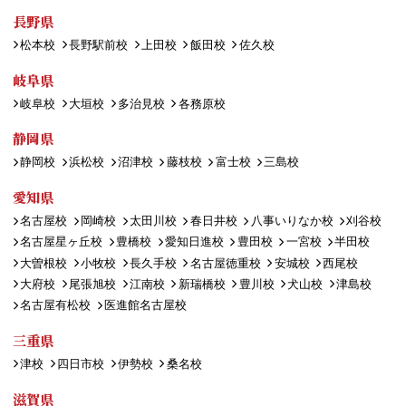
長野県
松本校
長野駅前校
上田校
飯田校
佐久校
岐阜県
岐阜校
大垣校
多治見校
各務原校
静岡県
静岡校
浜松校
沼津校
藤枝校
富士校
三島校
愛知県
名古屋校
岡崎校
太田川校
春日井校
八事いりなか校
刈谷校
名古屋星ヶ丘校
豊橋校
愛知日進校
豊田校
一宮校
半田校
大曽根校
小牧校
長久手校
名古屋徳重校
安城校
西尾校
大府校
尾張旭校
江南校
新瑞橋校
豊川校
犬山校
津島校
名古屋有松校
医進館名古屋校
三重県
津校
四日市校
伊勢校
桑名校
滋賀県