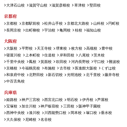
大津石山校
滋賀守山校
滋賀彦根校
草津校
堅田校
京都府
京都校
京都駅前校
松井山手校
京都北大路校
山科校
円町校
長岡京校
出町柳校
宇治校
亀岡校
桂校
福知山校
大阪府
大阪校
平野校
天王寺校
堺東校
枚方校
高槻校
豊中校
寝屋川校
上本町校
住道校
岸和田校
八尾校
茨木校
千里中央校
鳳校
箕面校
吹田校
河内長野校
守口校
難波校
京橋校
今福鶴見校
布施校
古市校
医進館大阪校
くずは校
和泉府中校
北野田校
新石切校
光明池校
北千里校
藤井寺校
中百舌鳥校
兵庫県
姫路校
神戸三宮校
西宮北口校
明石校
伊丹校
芦屋校
宝塚校
加古川校
神戸板宿校
三田校
阪神甲子園校
西神中央校
湊川校
川西能勢口校
岡本校
塚口校
垂水校
大久保校
尼崎校
名谷校