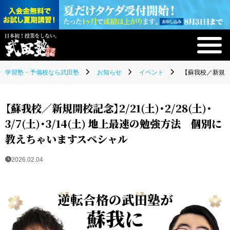
学習塾・予備校なら武田塾
お知らせ
イベント
【蘇我校／新規開校
【蘇我校／新規開校記念】2/21(土)・2/28(土)・
3/7(土)・3/14(土) 地上最速の勉強方法 個別に
教えちゃいますスペシャル
2026.02.04
逆転合格の武田塾が
蘇我に