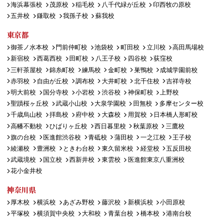
海浜幕張校
茂原校
稲毛校
八千代緑が丘校
印西牧の原校
五井校
鎌取校
我孫子校
蘇我校
東京都
御茶ノ水本校
門前仲町校
池袋校
町田校
立川校
高田馬場校
新宿校
西葛西校
田町校
八王子校
四谷校
荻窪校
三軒茶屋校
錦糸町校
練馬校
金町校
巣鴨校
成城学園前校
赤羽校
自由が丘校
調布校
大井町校
北千住校
吉祥寺校
明大前校
国分寺校
小岩校
渋谷校
神保町校
上野校
聖蹟桜ヶ丘校
武蔵小山校
大泉学園校
田無校
多摩センター校
千歳烏山校
拝島校
府中校
大森校
用賀校
日本橋人形町校
高幡不動校
ひばりヶ丘校
西日暮里校
秋葉原校
三鷹校
旗の台校
医進館渋谷校
青砥校
蒲田校
一之江校
王子校
綾瀬校
豊洲校
ときわ台校
東久留米校
経堂校
五反田校
武蔵境校
国立校
西新井校
東雲校
医進館東京八重洲校
花小金井校
神奈川県
厚木校
横浜校
あざみ野校
藤沢校
新横浜校
小田原校
平塚校
横須賀中央校
大和校
青葉台校
橋本校
港南台校