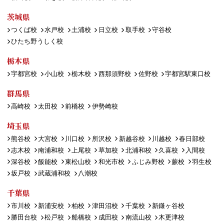
茨城県
つくば校
水戸校
土浦校
日立校
取手校
守谷校
ひたち野うしく校
栃木県
宇都宮校
小山校
栃木校
西那須野校
佐野校
宇都宮駅東口校
群馬県
高崎校
太田校
前橋校
伊勢崎校
埼玉県
熊谷校
大宮校
川口校
所沢校
新越谷校
川越校
春日部校
志木校
南浦和校
上尾校
草加校
北浦和校
久喜校
入間校
深谷校
飯能校
東松山校
和光市校
ふじみ野校
蕨校
羽生校
坂戸校
武蔵浦和校
八潮校
千葉県
市川校
新浦安校
柏校
津田沼校
千葉校
新鎌ヶ谷校
勝田台校
松戸校
船橋校
成田校
南流山校
木更津校