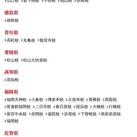
山口校
新下関校
宇部校
徳山校
防府校
徳島県
徳島校
香川県
高松校
丸亀校
観音寺校
愛媛県
松山校
松山大街道校
高知県
高知校
福岡県
福岡天神校
小倉校
博多本校
久留米校
香椎校
西新校
医進館福岡校
二日市校
春日原校
姪浜校
大橋校
行橋校
新宮中央校
赤間校
薬院校
折尾校
下曽根校
筑前前原校
福間校
佐賀県