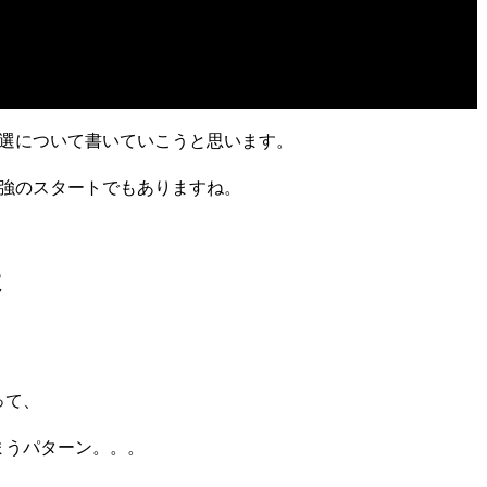
5選について書いていこうと思います。
勉強のスタートでもありますね。
よ
って、
まうパターン。。。