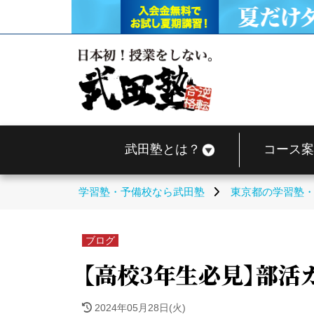
武田塾とは？
コース案
学習塾・予備校なら武田塾
東京都の学習塾
ブログ
【高校3年生必見】部活
2024年05月28日(火)