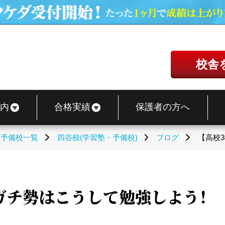
校舎
内
合格実績
保護者の方へ
・予備校一覧
四谷校(学習塾・予備校)
ブログ
【高校
ガチ勢はこうして勉強しよう！