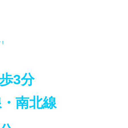
す！
徒歩3分
線・南北線