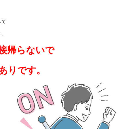
して
う。
接帰らないで
ありです。