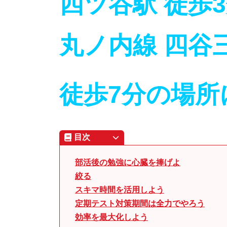
四ツ谷駅
徒歩
丸ノ内線 四谷
徒歩7分の場所
目次
部活後の勉強に心臓を捧げよ
絞る
スキマ時間を活用しよう
定期テスト対策期間は全力でやろう
効率を最大化しよう