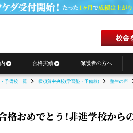
校舎
内
合格実績
保護者の方へ
塾・予備校一覧
横須賀中央校(学習塾・予備校)
塾生の声
合格おめでとう！非進学校から