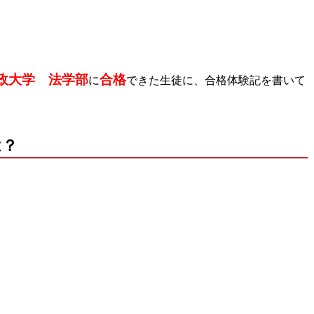
政大学 法学部
合格
に
できた生徒に、合格体験記を書いて
は？