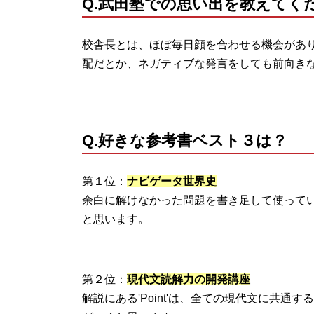
Q.武田塾での思い出を教えてく
校舎長とは、ほぼ毎日顔を合わせる機会があ
配だとか、ネガティブな発言をしても前向き
Q.好きな参考書ベスト３は？
第１位：
ナビゲータ世界史
余白に解けなかった問題を書き足して使って
と思います。
第２位：
現代文読解力の開発講座
解説にある'Point'は、全ての現代文に共