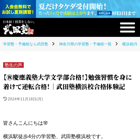
学習塾・予備校なら武田塾
神奈川県の学習塾・予備校一覧
横浜校(学
塾生の声
【㊗慶應義塾大学文学部合格！】勉強習慣を身に
着けて逆転合格！｜武田塾横浜校合格体験記
2024年11月18日(月)
皆さんこんにちは🌸
横浜駅徒歩4分の学習塾、武田塾横浜校です。