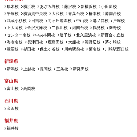
厚木校
横浜校
あざみ野校
藤沢校
新横浜校
小田原校
平塚校
横須賀中央校
大和校
青葉台校
橋本校
港南台校
武蔵小杉校
日吉校
向ヶ丘遊園校
中山校
溝ノ口校
戸塚校
上大岡校
金沢文庫校
二俣川校
湘南台校
鶴見校
秦野校
センター南校
中央林間校
逗子校
北久里浜校
新百合ヶ丘校
海老名校
長津田校
鹿島田校
大船校
淵野辺校
茅ヶ崎校
鷺沼校
杉田校
保土ヶ谷校
川崎駅前校
菊名校
川崎駅西口校
新潟県
新潟校
上越校
長岡校
三条校
新発田校
富山県
富山校
高岡校
石川県
金沢校
福井県
福井校