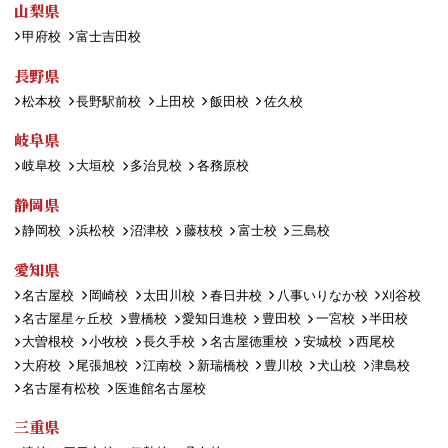
山梨県
甲府校
富士吉田校
長野県
松本校
長野駅前校
上田校
飯田校
佐久校
岐阜県
岐阜校
大垣校
多治見校
各務原校
静岡県
静岡校
浜松校
沼津校
藤枝校
富士校
三島校
愛知県
名古屋校
岡崎校
太田川校
春日井校
八事いりなか校
刈谷校
名古屋星ヶ丘校
豊橋校
愛知日進校
豊田校
一宮校
半田校
大曽根校
小牧校
長久手校
名古屋徳重校
安城校
西尾校
大府校
尾張旭校
江南校
新瑞橋校
豊川校
犬山校
津島校
名古屋有松校
医進館名古屋校
三重県