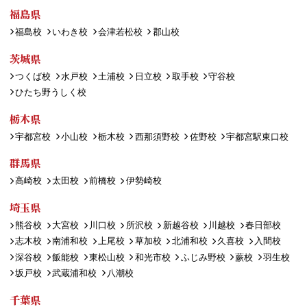
福島県
福島校
いわき校
会津若松校
郡山校
茨城県
つくば校
水戸校
土浦校
日立校
取手校
守谷校
ひたち野うしく校
栃木県
宇都宮校
小山校
栃木校
西那須野校
佐野校
宇都宮駅東口校
群馬県
高崎校
太田校
前橋校
伊勢崎校
埼玉県
熊谷校
大宮校
川口校
所沢校
新越谷校
川越校
春日部校
志木校
南浦和校
上尾校
草加校
北浦和校
久喜校
入間校
深谷校
飯能校
東松山校
和光市校
ふじみ野校
蕨校
羽生校
坂戸校
武蔵浦和校
八潮校
千葉県