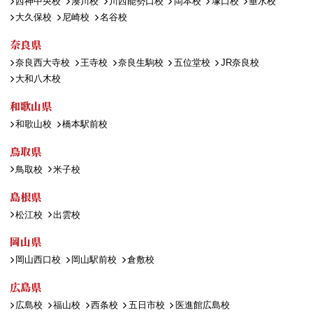
西神中央校
湊川校
川西能勢口校
岡本校
塚口校
垂水校
大久保校
尼崎校
名谷校
奈良県
奈良西大寺校
王寺校
奈良生駒校
五位堂校
JR奈良校
大和八木校
和歌山県
和歌山校
橋本駅前校
鳥取県
鳥取校
米子校
島根県
松江校
出雲校
岡山県
岡山西口校
岡山駅前校
倉敷校
広島県
広島校
福山校
西条校
五日市校
医進館広島校