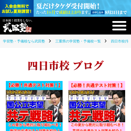
学習塾・予備校なら武田塾
三重県の学習塾・予備校一覧
四日市校(学
四日市校 ブログ