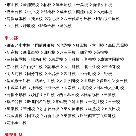
市川校
新浦安校
柏校
津田沼校
千葉校
新鎌ヶ谷校
勝田台校
松戸校
船橋校
成田校
南流山校
木更津校
海浜幕張校
茂原校
稲毛校
八千代緑が丘校
印西牧の原校
五井校
鎌取校
我孫子校
蘇我校
東京都
御茶ノ水本校
門前仲町校
池袋校
町田校
立川校
高田馬場校
新宿校
西葛西校
田町校
八王子校
四谷校
荻窪校
三軒茶屋校
錦糸町校
練馬校
金町校
巣鴨校
成城学園前校
赤羽校
自由が丘校
調布校
大井町校
北千住校
吉祥寺校
明大前校
国分寺校
小岩校
渋谷校
神保町校
上野校
聖蹟桜ヶ丘校
武蔵小山校
大泉学園校
田無校
多摩センター校
千歳烏山校
拝島校
府中校
大森校
用賀校
日本橋人形町校
高幡不動校
ひばりヶ丘校
西日暮里校
秋葉原校
三鷹校
旗の台校
医進館渋谷校
青砥校
蒲田校
一之江校
王子校
綾瀬校
豊洲校
ときわ台校
東久留米校
経堂校
五反田校
武蔵境校
国立校
西新井校
東雲校
医進館東京八重洲校
花小金井校
神奈川県