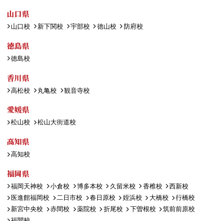
山口県
山口校
新下関校
宇部校
徳山校
防府校
徳島県
徳島校
香川県
高松校
丸亀校
観音寺校
愛媛県
松山校
松山大街道校
高知県
高知校
福岡県
福岡天神校
小倉校
博多本校
久留米校
香椎校
西新校
医進館福岡校
二日市校
春日原校
姪浜校
大橋校
行橋校
新宮中央校
赤間校
薬院校
折尾校
下曽根校
筑前前原校
福間校