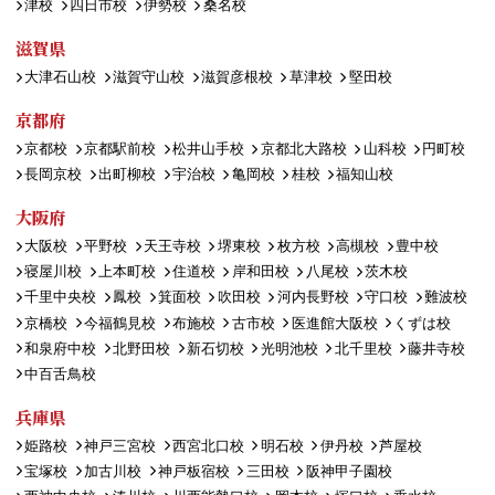
津校
四日市校
伊勢校
桑名校
滋賀県
大津石山校
滋賀守山校
滋賀彦根校
草津校
堅田校
京都府
京都校
京都駅前校
松井山手校
京都北大路校
山科校
円町校
長岡京校
出町柳校
宇治校
亀岡校
桂校
福知山校
大阪府
大阪校
平野校
天王寺校
堺東校
枚方校
高槻校
豊中校
寝屋川校
上本町校
住道校
岸和田校
八尾校
茨木校
千里中央校
鳳校
箕面校
吹田校
河内長野校
守口校
難波校
京橋校
今福鶴見校
布施校
古市校
医進館大阪校
くずは校
和泉府中校
北野田校
新石切校
光明池校
北千里校
藤井寺校
中百舌鳥校
兵庫県
姫路校
神戸三宮校
西宮北口校
明石校
伊丹校
芦屋校
宝塚校
加古川校
神戸板宿校
三田校
阪神甲子園校